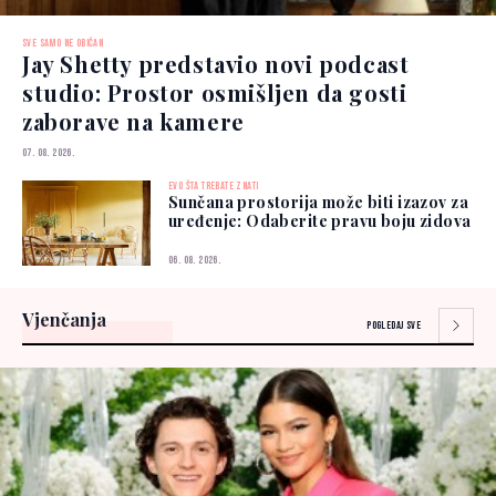
SVE SAMO NE OBIČAN
Jay Shetty predstavio novi podcast
studio: Prostor osmišljen da gosti
zaborave na kamere
07. 08. 2026.
EVO ŠTA TREBATE ZNATI
Sunčana prostorija može biti izazov za
uređenje: Odaberite pravu boju zidova
06. 08. 2026.
Vjenčanja
POGLEDAJ SVE