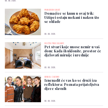
08. 08. 2026.
PROVJERENI SAVJET
Domaćice se kunu u ovaj trik:
Uštipci ostaju mekani i nakon što
se ohlade
08. 08. 2026.
EVO ŠTA PRVO SKLONITI
Pet stvari koje unose nemir u vaš
dom: Kada ih uklonite, prostor će
djelovati mirnije i urednije
09. 08. 2026.
ODRASLI ZAJEDNO
Iznenadit će vas ko se druži iza
reflektora: Poznata prijateljstva
djece slavnih
08. 08. 2026.