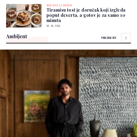
NOVA IDEJA ZA DORUČAK
Tiramisu tost je doručak koji izgleda
poput deserta, a gotov je za samo 10
minuta
06. 08. 2026.
Ambijent
POGLEDAJ SVE