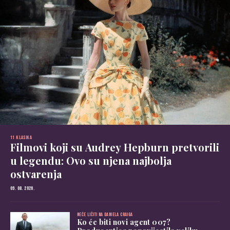
11 KLASIKA
Filmovi koji su Audrey Hepburn pretvorili
u legendu: Ovo su njena najbolja
ostvarenja
09. 08. 2026.
NEĆE LIČITI NA DANIELA CRAIGA
Ko će biti novi agent 007?