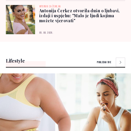
INTERVJU ZA ŽENE.BA
Antonija Čerkez otvorila dušu o ljubavi,
izdaji i uspjehu: "Malo je ljudi kojima
možete vjerovati"
05. 08. 2026.
Lifestyle
POGLEDAJ SVE