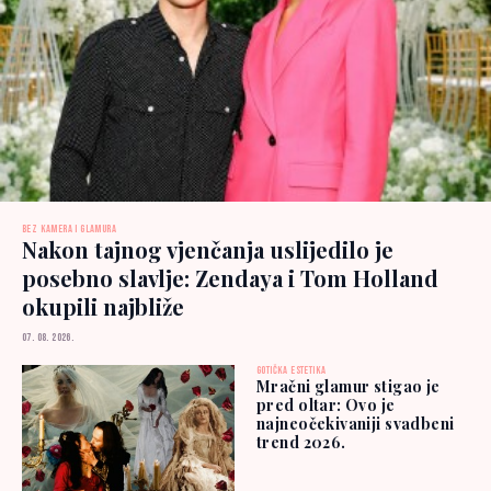
BEZ KAMERA I GLAMURA
Nakon tajnog vjenčanja uslijedilo je
posebno slavlje: Zendaya i Tom Holland
okupili najbliže
07. 08. 2026.
GOTIČKA ESTETIKA
Mračni glamur stigao je
pred oltar: Ovo je
najneočekivaniji svadbeni
trend 2026.