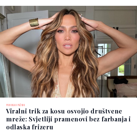
PRIVUKAO PAŽNJU
Viralni trik za kosu osvojio društvene
mreže: Svjetliji pramenovi bez farbanja i
odlaska frizeru