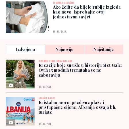
DUGOTRAJNA SVJEŽINA
Ako želite da bijelo rublje izgleda
kao novo, isprobajte ovaj
jednostavan savjet
08. 08. 2026.
Najnovije
Najčitanije
Izdvojeno
NEIZBRISIV TRAG JOHNA GALLIANA
Kreacije koje su ušle u historiju Met Gale:
Ovih 15 modnih trenutaka se ne
zaboravlja
06. 08. 2026.
SAVRŠEN ODMOR
Kristalno more, predivne plaže i
pristupačne cijene: Albanija osvaja bh.
turiste
06. 08. 2026.