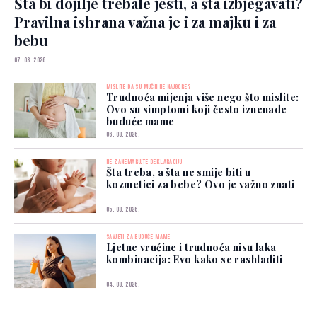
Šta bi dojilje trebale jesti, a šta izbjegavati?
Pravilna ishrana važna je i za majku i za
bebu
07. 08. 2026.
MISLITE DA SU MUČNINE NAJGORE?
Trudnoća mijenja više nego što mislite:
Ovo su simptomi koji često iznenade
buduće mame
06. 08. 2026.
NE ZANEMARUJTE DEKLARACIJU
Šta treba, a šta ne smije biti u
kozmetici za bebe? Ovo je važno znati
05. 08. 2026.
SAVJETI ZA BUDUĆE MAME
Ljetne vrućine i trudnoća nisu laka
kombinacija: Evo kako se rashladiti
04. 08. 2026.