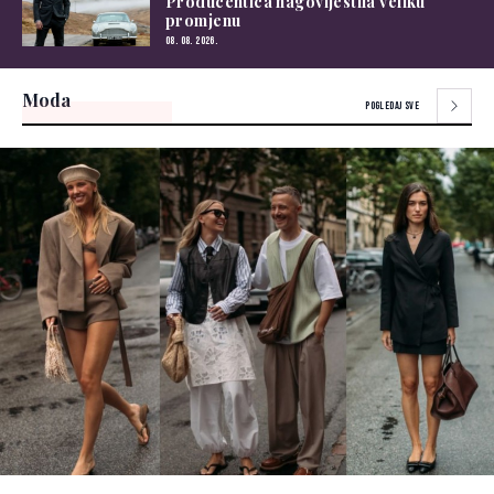
Producentica nagovijestila veliku
promjenu
08. 08. 2026.
Moda
POGLEDAJ SVE