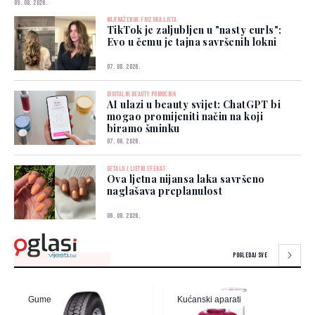
09. 08. 2026.
NAJTRAŽENIJA FRIZURA LJETA
TikTok je zaljubljen u "nasty curls":
Evo u čemu je tajna savršenih lokni
07. 08. 2026.
DIGITALNI BEAUTY POMOĆNIK
AI ulazi u beauty svijet: ChatGPT bi
mogao promijeniti način na koji
biramo šminku
07. 08. 2026.
DETALJI I LJETNI EFEKAT
Ova ljetna nijansa laka savršeno
naglašava preplanulost
06. 08. 2026.
POGLEDAJ SVE
Školski pribor
Kućni ljubimci