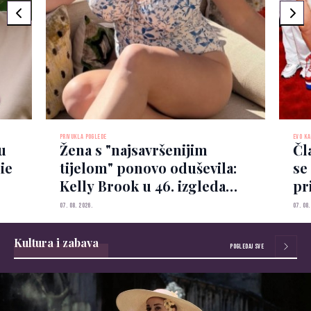
PRIVUKLA POGLEDE
EVO KA
u
Žena s "najsavršenijim
Čl
ie
tijelom" ponovo oduševila:
se
Kelly Brook u 46. izgleda
pri
besprijekorno
pr
07. 08. 2026.
07. 08.
Kultura i zabava
POGLEDAJ SVE