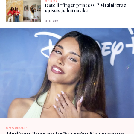
NOVI IZRAZ
Jeste li “finger princess”? Viralni izraz
opisuje jednu naviku
05. 08. 2026.
USKORO VJENČANJE?
Madison Beer ne krije sreću: Na crvenom