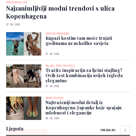
PREPOZNATLJIV STIL
Najzanimljiviji modni trendovi s ulica
Kopenhagena
07. 08. 2026.
PRAVILNO ODRŽAVANJE
Kupaći kostim vam može trajati
godinama uz nekoliko savjeta
07. 08. 2026.
HALJINA I PRAVI PAR CIPELA
Tražite inspiraciju za ljetni stajling?
Ovih šest kombinacija uvijek izgleda
elegantno
07. 08. 2026.
MODNI SPEKTAKL
Najtraženiji modni detalj iz
Kopenhagena: Japanke koje spajaju
udobnost i eleganciju
06. 08. 2026.
Ljepota
POGLEDAJ SVE