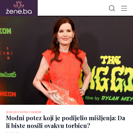
GEENA DAVIS ŠOKIRALA ODABIROM
Modni potez koji je podijelio mišljenja: Da
li biste nosili ovakvu torbicu?