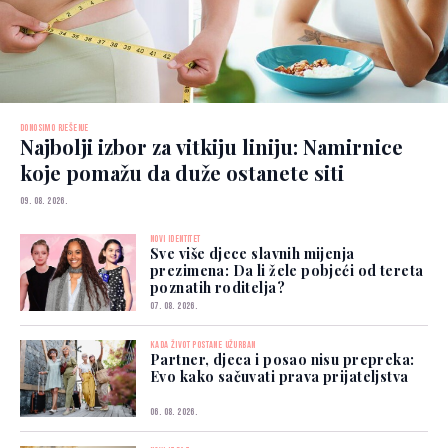
DONOSIMO RJEŠENJE
Najbolji izbor za vitkiju liniju: Namirnice
koje pomažu da duže ostanete siti
09. 08. 2026.
NOVI IDENTITET
Sve više djece slavnih mijenja
prezimena: Da li žele pobjeći od tereta
poznatih roditelja?
07. 08. 2026.
KADA ŽIVOT POSTANE UŽURBAN
Partner, djeca i posao nisu prepreka:
Evo kako sačuvati prava prijateljstva
06. 08. 2026.