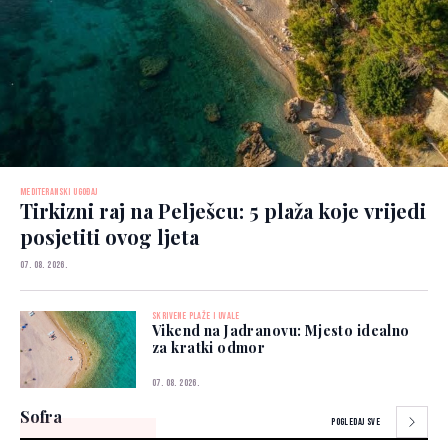
MEDITERANSKI UGOĐAJ
Tirkizni raj na Pelješcu: 5 plaža koje vrijedi
posjetiti ovog ljeta
07. 08. 2026.
SKRIVENE PLAŽE I UVALE
Vikend na Jadranovu: Mjesto idealno
za kratki odmor
07. 08. 2026.
Sofra
POGLEDAJ SVE