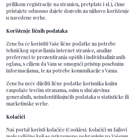
prilikom registracije na stranicu, pretplate i sl.), čime
pristajete odnosno dajete dozvolu za njihovo korištenje
u navedene svrhe.
Korištenje ličnih podataka
Zene.ba će koristiti Vaše lične podatke za potrebe
tehničkog upravljanja internet stranice, analize
preferenci te prezentiranja opštih i individualiziranih
oglasa, s ciljem da Vam se omogući pristup posebnim
informacijama, te za potrebe komunikacije s Vama.
Zene.ba neće dijeliti lične podatke korisnika kojim
raspolaže trećim stranama, osim u slučajevima
generalnih, neindentifikujućih podataka u statističke ili
marketinške svrhe.
Kolačići
Naš portal koristi kolačiće (Cookies). Kolačići su fajlovi
male veličine koji se privremeno pohranjuju na Vašemu