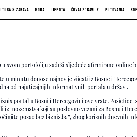
ltura & zabava
Moda
Ljepota
Čuvaj zdravlje
Putovanja
So
p
u svom portofoliju sadrži sljedeće afirmirane online 
e u minutu donose najnovije vijesti iz Bosne i Hercegovi
jedna od najuticajnijih informativnih portala u državi.
biznis portal u Bosni i Hercegovini ove vrste. Posjetioc
 ljudi iz inozemstva koji su poslovno vezani za Bosnu i H
očinjite posao bez biznis.ba”, zbog korisnih dnevnih in