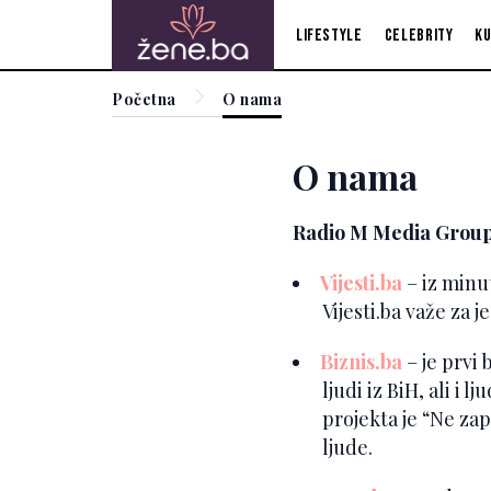
Lifestyle
Celebrity
Ku
Početna
O nama
O nama
Radio M Media Grou
Vijesti.ba
– iz minut
Vijesti.ba važe za 
Biznis.ba
– je prvi 
ljudi iz BiH, ali i
projekta je “Ne zap
ljude.