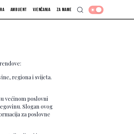
fra
Ambijent
Vjenčanja
Za mame
brendove:
ne, regiona i svijeta.
i su većinom poslovni
ercegovinu. Slogan ovog
formacija za poslovne