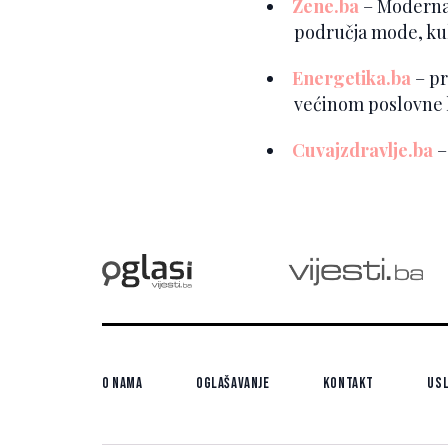
Zene.ba
– Moderna l
područja mode, kult
Energetika.ba
– pr
većinom poslovne l
Cuvajzdravlje.ba
–
O nama
Oglašavanje
Kontakt
Usl