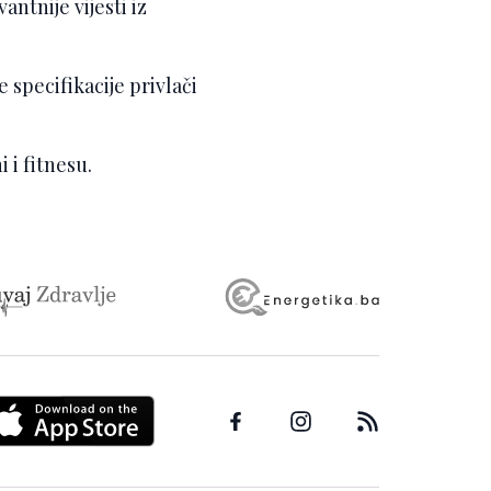
ntnije vijesti iz
 specifikacije privlači
 i fitnesu.