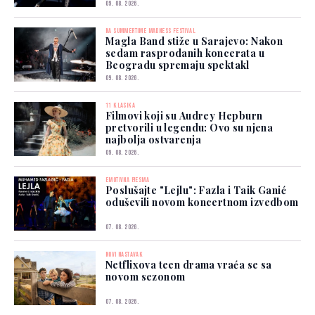
09. 08. 2026.
NA SUMMERTIME MADNESS FESTIVAL
Magla Band stiže u Sarajevo: Nakon
sedam rasprodanih koncerata u
Beogradu spremaju spektakl
09. 08. 2026.
11 KLASIKA
Filmovi koji su Audrey Hepburn
pretvorili u legendu: Ovo su njena
najbolja ostvarenja
09. 08. 2026.
EMOTIVNA PJESMA
Poslušajte "Lejlu": Fazla i Taik Ganić
oduševili novom koncertnom izvedbom
07. 08. 2026.
NOVI NASTAVAK
Netflixova teen drama vraća se sa
novom sezonom
07. 08. 2026.