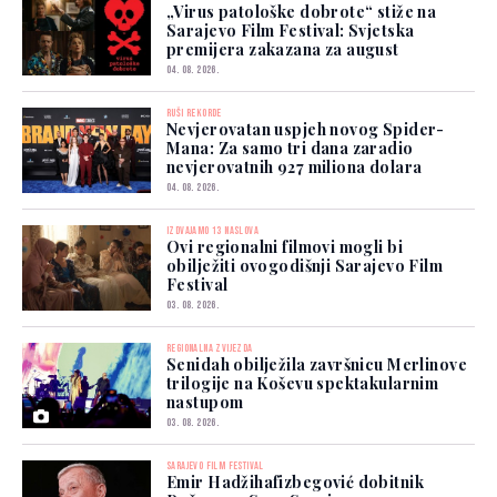
„Virus patološke dobrote“ stiže na
Sarajevo Film Festival: Svjetska
premijera zakazana za august
04. 08. 2026.
RUŠI REKORDE
Nevjerovatan uspjeh novog Spider-
Mana: Za samo tri dana zaradio
nevjerovatnih 927 miliona dolara
04. 08. 2026.
IZDVAJAMO 13 NASLOVA
Ovi regionalni filmovi mogli bi
obilježiti ovogodišnji Sarajevo Film
Festival
03. 08. 2026.
REGIONALNA ZVIJEZDA
Senidah obilježila završnicu Merlinove
trilogije na Koševu spektakularnim
nastupom
03. 08. 2026.
SARAJEVO FILM FESTIVAL
Emir Hadžihafizbegović dobitnik