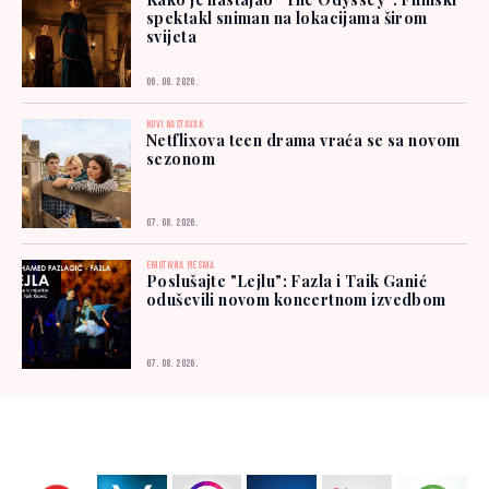
spektakl sniman na lokacijama širom
svijeta
06. 08. 2026.
NOVI NASTAVAK
Netflixova teen drama vraća se sa novom
sezonom
07. 08. 2026.
EMOTIVNA PJESMA
Poslušajte "Lejlu": Fazla i Taik Ganić
oduševili novom koncertnom izvedbom
07. 08. 2026.