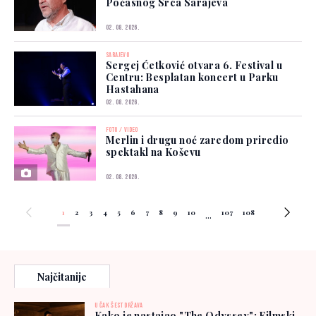
Počasnog Srca Sarajeva
02. 08. 2026.
SARAJEVO
Sergej Ćetković otvara 6. Festival u
Centru: Besplatan koncert u Parku
Hastahana
02. 08. 2026.
FOTO / VIDEO
Merlin i drugu noć zaredom priredio
spektakl na Koševu
02. 08. 2026.
1
2
3
4
5
6
7
8
9
10
107
108
...
Najčitanije
U ČAK ŠEST DRŽAVA
Kako je nastajao "The Odyssey": Filmski