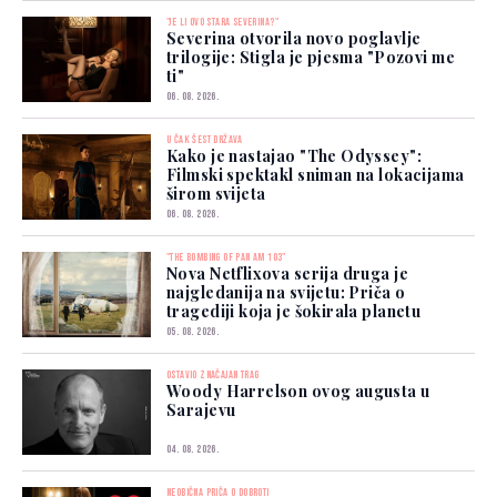
"JE LI OVO STARA SEVERINA?"
Severina otvorila novo poglavlje
trilogije: Stigla je pjesma "Pozovi me
ti"
06. 08. 2026.
U ČAK ŠEST DRŽAVA
Kako je nastajao "The Odyssey":
Filmski spektakl sniman na lokacijama
širom svijeta
06. 08. 2026.
"THE BOMBING OF PAN AM 103"
Nova Netflixova serija druga je
najgledanija na svijetu: Priča o
tragediji koja je šokirala planetu
05. 08. 2026.
OSTAVIO ZNAČAJAN TRAG
Woody Harrelson ovog augusta u
Sarajevu
04. 08. 2026.
NEOBIČNA PRIČA O DOBROTI