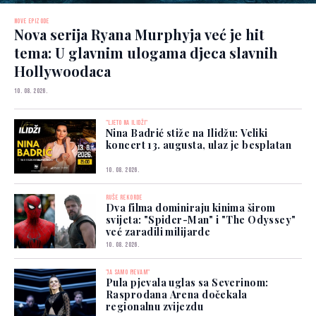
NOVE EPIZODE
Nova serija Ryana Murphyja već je hit
tema: U glavnim ulogama djeca slavnih
Hollywoodaca
10. 08. 2026.
"LJETO NA ILIDŽI"
Nina Badrić stiže na Ilidžu: Veliki
koncert 13. augusta, ulaz je besplatan
10. 08. 2026.
RUŠE REKORDE
Dva filma dominiraju kinima širom
svijeta: "Spider-Man" i "The Odyssey"
već zaradili milijarde
10. 08. 2026.
"JA SAMO PJEVAM"
Pula pjevala uglas sa Severinom:
Rasprodana Arena dočekala
regionalnu zvijezdu