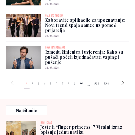
25. 07. 2026.
UMJESTO TINDERA
Zaboravite aplikacije za upoznavanje:
Novi trend spaja samce uz pomoć
prijatelja
25. 07. 2026.
NOVO ISTRAŽIVANJE
Između činjenica i uvjerenja: Kako su
pušači počeli izjednačavati vaping i
pušenje
24. 07. 2026.
1
2
3
4
5
6
7
8
9
10
533
534
...
Najčitanije
NOVI IZRAZ
Jeste li “finger princess”? Viralni izraz
opisuje jednu naviku