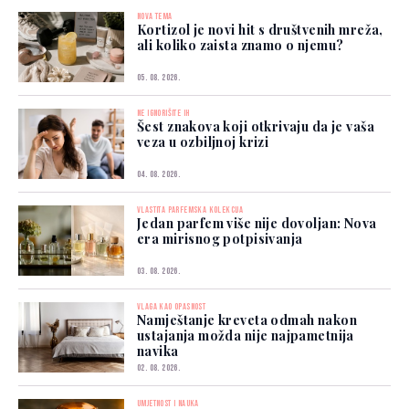
NOVA TEMA
Kortizol je novi hit s društvenih mreža,
ali koliko zaista znamo o njemu?
05. 08. 2026.
NE IGNORIŠITE IH
Šest znakova koji otkrivaju da je vaša
veza u ozbiljnoj krizi
04. 08. 2026.
VLASTITA PARFEMSKA KOLEKCIJA
Jedan parfem više nije dovoljan: Nova
era mirisnog potpisivanja
03. 08. 2026.
VLAGA KAO OPASNOST
Namještanje kreveta odmah nakon
ustajanja možda nije najpametnija
navika
02. 08. 2026.
UMJETNOST I NAUKA