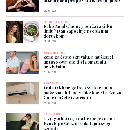
otkrili kako prepoznati iskrenu ljubav
28. 07. 2026.
ZAVIDNA FIGURA ADVOKATICE
Kako Amal Clooney održava vitku
liniju? Dan započinje neobičnim
doručkom
27. 07. 2026.
NAJVEĆA NESIGURNOST
Žene ga često skrivaju, a muškarci
upravo ovaj dio tijela smatraju
privlačnim
26. 07. 2026.
JEDNOSTAVAN TRIK
Vodu iz klime gotovo svi bacaju, a
može vam biti od velike koristi: Evo za
šta je možete iskoristiti
26. 07. 2026.
ŠPANSKA GLUMICA
U 53. godini izgleda besprijekorno:
Penélope Cruz otkrila tajnu svog
izgleda