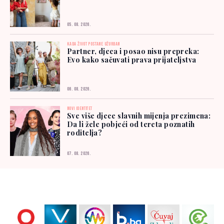
05. 08. 2026.
KADA ŽIVOT POSTANE UŽURBAN
Partner, djeca i posao nisu prepreka:
Evo kako sačuvati prava prijateljstva
06. 08. 2026.
NOVI IDENTITET
Sve više djece slavnih mijenja prezimena:
Da li žele pobjeći od tereta poznatih
roditelja?
07. 08. 2026.