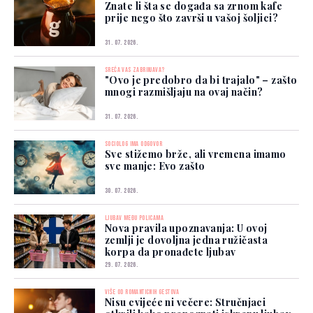
Znate li šta se događa sa zrnom kafe
prije nego što završi u vašoj šoljici?
31. 07. 2026.
SREĆA VAS ZABRINJAVA?
"Ovo je predobro da bi trajalo" – zašto
mnogi razmišljaju na ovaj način?
31. 07. 2026.
SOCIOLOG IMA ODGOVOR
Sve stižemo brže, ali vremena imamo
sve manje: Evo zašto
30. 07. 2026.
LJUBAV MEĐU POLICAMA
Nova pravila upoznavanja: U ovoj
zemlji je dovoljna jedna ružičasta
korpa da pronađete ljubav
29. 07. 2026.
VIŠE OD ROMANTICNIH GESTOVA
Nisu cvijeće ni večere: Stručnjaci