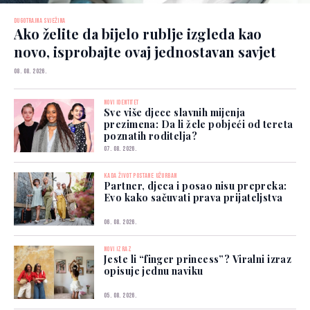
DUGOTRAJNA SVJEŽINA
Ako želite da bijelo rublje izgleda kao
novo, isprobajte ovaj jednostavan savjet
08. 08. 2026.
NOVI IDENTITET
Sve više djece slavnih mijenja
prezimena: Da li žele pobjeći od tereta
poznatih roditelja?
07. 08. 2026.
KADA ŽIVOT POSTANE UŽURBAN
Partner, djeca i posao nisu prepreka:
Evo kako sačuvati prava prijateljstva
06. 08. 2026.
NOVI IZRAZ
Jeste li “finger princess”? Viralni izraz
opisuje jednu naviku
05. 08. 2026.