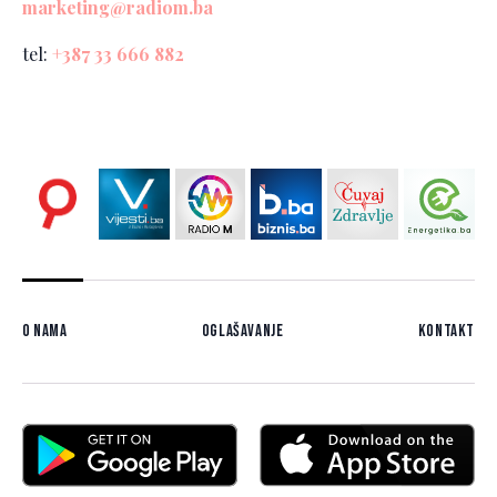
marketing@radiom.ba
tel:
+387 33 666 882
O nama
Oglašavanje
Kontakt