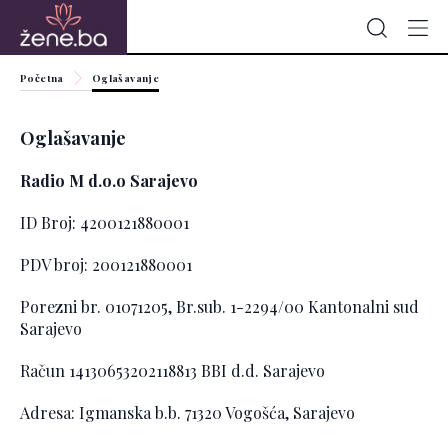
Početna
Oglašavanje
Oglašavanje
Radio M d.o.o Sarajevo
ID Broj: 4200121880001
PDV broj: 200121880001
Porezni br. 01071205, Br.sub. 1-2294/00 Kantonalni sud
Sarajevo
Račun 14130653202118813 BBI d.d. Sarajevo
Adresa: Igmanska b.b. 71320 Vogošća, Sarajevo