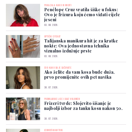
POKAZALA KAKO IH NOSITI
Penélope Cruz vratila šiške u fokus:
Ovo je frizura koju ćemo viđati cijele
jeseni
03. 08. 2026.
OPTIČKI EFEKAT
Talijanska manikura hit je za kratke
nokte: Ova jednostavna tehnika
vizualno izdužuje prste
03. 08. 2026.
EVO KAKO DA JE SAČUVATE
Ako želite da vam kosa bude duža,
prvo promijenite ovih pet navika
30. 07. 2026.
PODMLAĐUJE LICE I DAJE VOLUMEN
Frizeri tvrde: Slojevito šišanje je
najbolji izbor za tanku kosu nakon 50.
30. 07. 2026.
JEDNOSTAVAN TRIK