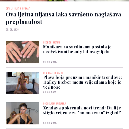
DETALJI I LJETNI EFEKAT
Ova ljetna nijansa laka savršeno naglašava
preplanulost
06. 08. 2026.
NEOBIČNI MOTIVI
Manikura sa sardinama postala je
neočekivani beauty hit ovog ljeta
05. 08. 2026.
IZGLEDA LUKSUZNO
Plava boja preuzima manikir trendove:
Hailey Bieber među zvijezdama koje je
već nose
04. 08. 2026.
PODIJELJENA MIŠLJENJA
Zendaya pokrenula novi trend: Da li je
stiglo vrijeme za "no mascara" izgled?
03. 08. 2026.