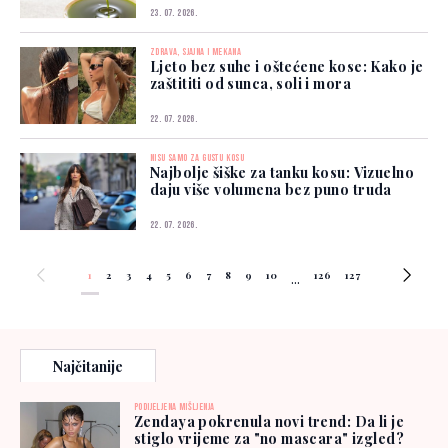
23. 07. 2026.
ZDRAVA, SJAJNA I MEKANA
Ljeto bez suhe i oštećene kose: Kako je
zaštititi od sunca, soli i mora
22. 07. 2026.
NISU SAMO ZA GUSTU KOSU
Najbolje šiške za tanku kosu: Vizuelno
daju više volumena bez puno truda
22. 07. 2026.
1
2
3
4
5
6
7
8
9
10
126
127
...
Najčitanije
PODIJELJENA MIŠLJENJA
Zendaya pokrenula novi trend: Da li je
stiglo vrijeme za "no mascara" izgled?