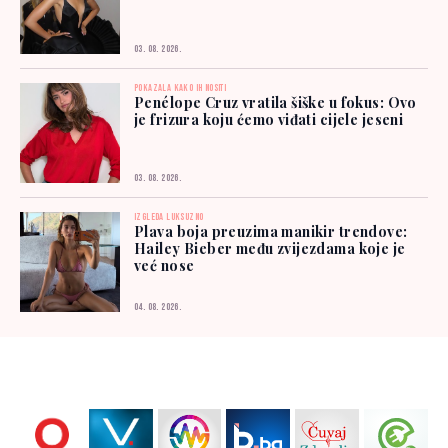
03. 08. 2026.
POKAZALA KAKO IH NOSITI
Penélope Cruz vratila šiške u fokus: Ovo
je frizura koju ćemo viđati cijele jeseni
03. 08. 2026.
IZGLEDA LUKSUZNO
Plava boja preuzima manikir trendove:
Hailey Bieber među zvijezdama koje je
već nose
04. 08. 2026.