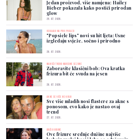
Jedan proizvod, više namjena: Hailey
Bieber pokazala kako postići prirodan
glow
29. 07. 2026.
OSVAJAJU NA PRVI POGLED
"Popsicle lips" novi su hit ljeta: Usne
izgledaju svježe, sočno i prirodno
28. 07. 2026.
NAJVEĆI TREND NAREDNE SEZONE
Zaboravite klasični bob: Ova kratka
frizura bit će svuda na jesen
28. 07. 2026.
AKNE SE VIŠE NE KRIJU
Sve više mladih nosi flastere za akne s
ponosom, evo kako je nastao ovaj
trend
27. 07. 2026.
BRIŠU GODINE
Ove frizure srednje dužine najviše