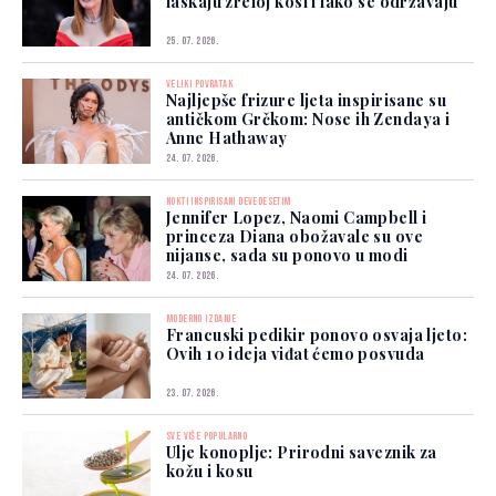
laskaju zreloj kosi i lako se održavaju
25. 07. 2026.
VELIKI POVRATAK
Najljepše frizure ljeta inspirisane su
antičkom Grčkom: Nose ih Zendaya i
Anne Hathaway
24. 07. 2026.
NOKTI INSPIRISANI DEVEDESETIM
Jennifer Lopez, Naomi Campbell i
princeza Diana obožavale su ove
nijanse, sada su ponovo u modi
24. 07. 2026.
MODERNO IZDANJE
Francuski pedikir ponovo osvaja ljeto:
Ovih 10 ideja viđat ćemo posvuda
23. 07. 2026.
SVE VIŠE POPULARNO
Ulje konoplje: Prirodni saveznik za
kožu i kosu