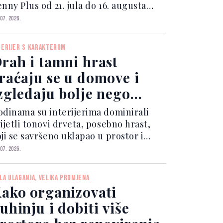
nny Plus od 21. jula do 16. augusta
026. godine organizuje veliku
 07. 2026.
asprodaju vrtnog programa uz
traktivne popuste na veliki broj
TERIJER S KARAKTEROM
roizvoda.
rah i tamni hrast
raćaju se u domove i
zgledaju bolje nego
kad
odinama su interijerima dominirali
ijetli tonovi drveta, posebno hrast,
ji se savršeno uklapao u prostor i
ređenje doma.
 07. 2026.
LA ULAGANJA, VELIKA PROMJENA
ako organizovati
uhinju i dobiti više