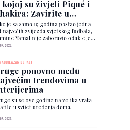
 kojoj su živjeli Piqué i
hakira: Zavirite u
jegov luksuzni dom
ako je sa samo 19 godina postao jedna
d najvećih zvijezda svjetskog fudbala,
amine Yamal nije zaboravio odakle je
renuo.
 07. 2026.
ZAOBILAZAN DETALJ
ruge ponovno među
ajvećim trendovima u
nterijerima
ruge su se ove godine na velika vrata
ratile u svijet uređenja doma.
 07. 2026.