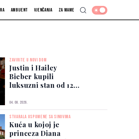
fra
Ambijent
Vjenčanja
Za mame
ZAVIRITE U NOVI DOM
Justin i Hailey
Bieber kupili
luksuzni stan od 12
miliona dolara:
Pogled oduzima dah
04. 08. 2026.
STVARALA USPOMENE SA SINOVIMA
Kuća u kojoj je
princeza Diana