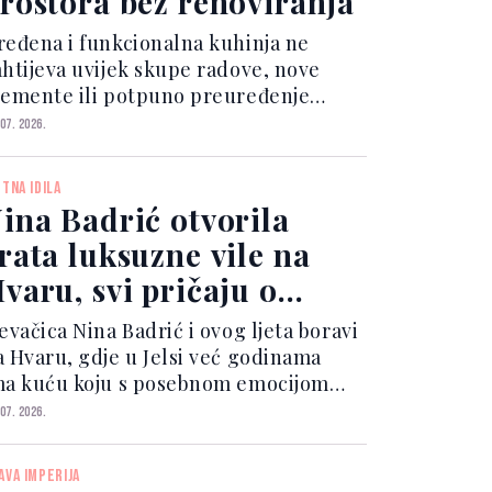
rostora bez renoviranja
ređena i funkcionalna kuhinja ne
ahtijeva uvijek skupe radove, nove
lemente ili potpuno preuređenje
rostora.
 07. 2026.
ETNA IDILA
ina Badrić otvorila
rata luksuzne vile na
varu, svi pričaju o
ednom detalju
evačica Nina Badrić i ovog ljeta boravi
a Hvaru, gdje u Jelsi već godinama
ma kuću koju s posebnom emocijom
aziva svojim drugim domom.
 07. 2026.
AVA IMPERIJA