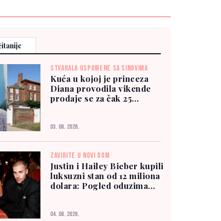
itanije
STVARALA USPOMENE SA SINOVIMA
Kuća u kojoj je princeza
Diana provodila vikende
prodaje se za čak 25
miliona funti
03. 08. 2026.
ZAVIRITE U NOVI DOM
Justin i Hailey Bieber kupili
luksuzni stan od 12 miliona
dolara: Pogled oduzima
dah
04. 08. 2026.