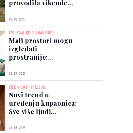
provodila vikende
prodaje se za čak 25
miliona funti
03. 08. 2026.
IZGLEDAT ĆE ELEGANTNIJE
Mali prostori mogu
izgledati
prostranije:
Dovoljno je izbjeći
ove tri greške
31. 07. 2026.
VIŠE NISU PRVI IZBOR
Novi trend u
uređenju kupaonica:
Sve više ljudi
odustaje od
klasičnih pločica
30. 07. 2026.