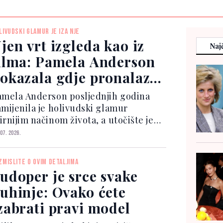
LIVUDSKI GLAMUR JE IZA NJE
jen vrt izgleda kao iz
Najč
ilma: Pamela Anderson
okazala gdje pronalazi
ir
amela Anderson posljednjih godina
amijenila je holivudski glamur
irnijim načinom života, a utočište je
ronašla na svom imanju na kanadskom
 07. 2026.
strvu Vancouver.
ZMISLITE O OVIM DETALJIMA
udoper je srce svake
uhinje: Ovako ćete
zabrati pravi model