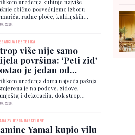
rilikom uređenja kuhinje najviše
ažnje obično posvećujemo izboru
rmarića, radne ploče, kuhinjskih
ređaja i rasvjete, dok sudoper često
 07. 2026.
stane među posljednjim odlukama.
EGANCIJA I ESTETIKA
trop više nije samo
ijela površina: ‘Peti zid’
ostao je jedan od
ajvećih trendova
rilikom uređenja doma najveća pažnja
smjerena je na podove, zidove,
amještaj i dekoraciju, dok strop
otovo uvijek ostaje zanemaren.
 07. 2026.
ADA ZVIJEZDA BARCELONE
amine Yamal kupio vilu