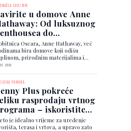
ONAŠLA SVOJ MIR
avirite u domove Anne
athaway: Od luksuznog
enthousea do
omantične kuće u
obitnica Oscara, Anne Hathaway, već
aliforniji
odinama bira domove koji odišu
oplinom, prirodnim materijalima i
ezvremenskim stilom.
 07. 2026.
CIJSKA PONUDA
enny Plus pokreće
eliku rasprodaju vrtnog
rograma – iskoristite
traktivne popuste do 16.
jeto je idealno vrijeme za uređenje
ugusta
orišta, terasa i vrtova, a upravo zato