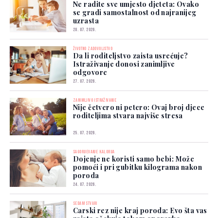
Ne radite sve umjesto djeteta: Ovako
se gradi samostalnost od najranijeg
uzrasta
28. 07. 2026.
ŽIVOTNO ZADOVOLJSTVO
Da li roditeljstvo zaista usrećuje?
Istraživanje donosi zanimljive
odgovore
27. 07. 2026.
ZANIMLJIVO ISTRAŽIVANJE
Nije četvero ni petero: Ovaj broj djece
roditeljima stvara najviše stresa
25. 07. 2026.
SAGORIJEVANJE KALORIJA
Dojenje ne koristi samo bebi: Može
pomoći i pri gubitku kilograma nakon
poroda
24. 07. 2026.
SEDAM STVARI
Carski rez nije kraj poroda: Evo šta vas