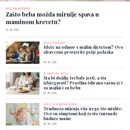
NAUKA IMA OBJAŠNJENJE
Zašto beba možda mirnije spava u
maminom krevetu?
10. 08. 2026.
KAKO SE PRIPREMITI?
Idete na odmor s malim djetetom? Ovo
obavezno provjerite prije polaska
09. 08. 2026.
NE PRAVITE OVE GREŠKE
Šta bi dojilje trebale jesti, a šta
izbjegavati? Pravilna ishrana važna je i
za majku i za bebu
07. 08. 2026.
MISLITE DA SU MUČNINE NAJGORE?
Trudnoća mijenja više nego što mislite:
Ovo su simptomi koji često iznenade
buduće mame
06. 08. 2026.