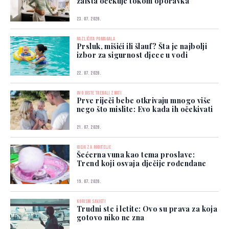
zaista očekuje tokom oporavka
23. 07. 2026.
RAZLIČITA POMAGALA
Prsluk, mišići ili šlauf? Šta je najbolji
izbor za sigurnost djece u vodi
22. 07. 2026.
OVO BISTE TREBALI ZNATI
Prve riječi bebe otkrivaju mnogo više
nego što mislite: Evo kada ih očekivati
21. 07. 2026.
IDEJA ZA RODITELJE
Šećerna vuna kao tema proslave:
Trend koji osvaja dječije rođendane
19. 07. 2026.
KORISNI SAVJETI
Trudni ste i letite: Ovo su prava za koja
gotovo niko ne zna