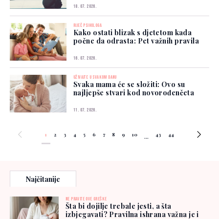
18. 07. 2026.
RIJEČ PSIHOLOGA
Kako ostati blizak s djetetom kada
počne da odrasta: Pet važnih pravila
16. 07. 2026.
UŽIVAJTE U SVAKOM DANU
Svaka mama će se složiti: Ovo su
najljepše stvari kod novorođenčeta
11. 07. 2026.
1
2
3
4
5
6
7
8
9
10
43
44
...
Najčitanije
NE PRAVITE OVE GREŠKE
Šta bi dojilje trebale jesti, a šta
izbjegavati? Pravilna ishrana važna je i