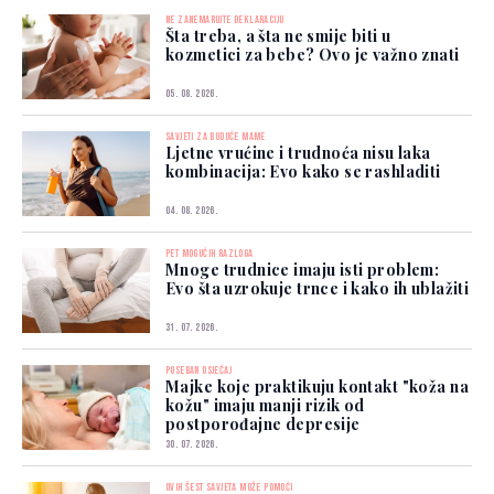
NE ZANEMARUJTE DEKLARACIJU
Šta treba, a šta ne smije biti u
kozmetici za bebe? Ovo je važno znati
05. 08. 2026.
SAVJETI ZA BUDUĆE MAME
Ljetne vrućine i trudnoća nisu laka
kombinacija: Evo kako se rashladiti
04. 08. 2026.
PET MOGUĆIH RAZLOGA
Mnoge trudnice imaju isti problem:
Evo šta uzrokuje trnce i kako ih ublažiti
31. 07. 2026.
POSEBAN OSJEĆAJ
Majke koje praktikuju kontakt "koža na
kožu" imaju manji rizik od
postporođajne depresije
30. 07. 2026.
OVIH ŠEST SAVJETA MOŽE POMOĆI