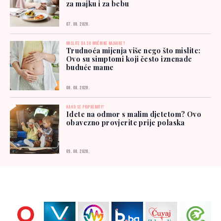
za majku i za bebu
07. 08. 2026.
MISLITE DA SU MUČNINE NAJGORE?
Trudnoća mijenja više nego što mislite:
Ovo su simptomi koji često iznenade
buduće mame
06. 08. 2026.
KAKO SE PRIPREMITI?
Idete na odmor s malim djetetom? Ovo
obavezno provjerite prije polaska
09. 08. 2026.