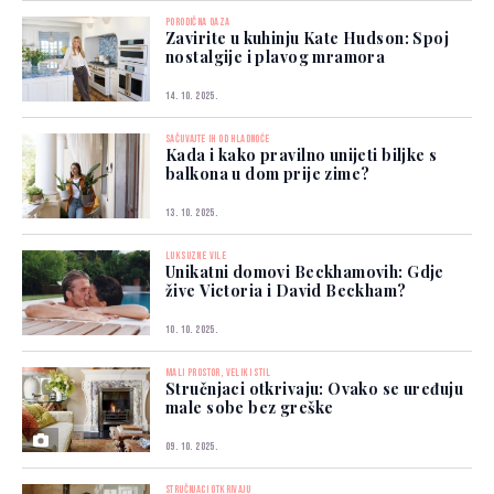
PORODIČNA OAZA
Zavirite u kuhinju Kate Hudson: Spoj
nostalgije i plavog mramora
14. 10. 2025.
SAČUVAJTE IH OD HLADNOĆE
Kada i kako pravilno unijeti biljke s
balkona u dom prije zime?
13. 10. 2025.
LUKSUZNE VILE
Unikatni domovi Beckhamovih: Gdje
žive Victoria i David Beckham?
10. 10. 2025.
MALI PROSTOR, VELIKI STIL
Stručnjaci otkrivaju: Ovako se uređuju
male sobe bez greške
09. 10. 2025.
STRUČNJACI OTKRIVAJU