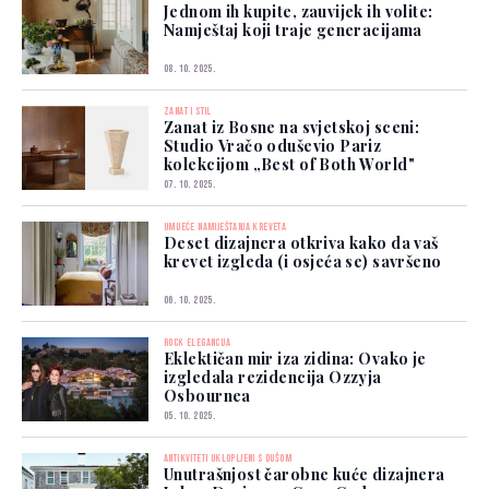
Jednom ih kupite, zauvijek ih volite:
Namještaj koji traje generacijama
08. 10. 2025.
ZANAT I STIL
Zanat iz Bosne na svjetskoj sceni:
Studio Vračo oduševio Pariz
kolekcijom „Best of Both World"
07. 10. 2025.
UMIJEĆE NAMIJEŠTANJA KREVETA
Deset dizajnera otkriva kako da vaš
krevet izgleda (i osjeća se) savršeno
06. 10. 2025.
ROCK ELEGANCIJA
Eklektičan mir iza zidina: Ovako je
izgledala rezidencija Ozzyja
Osbournea
05. 10. 2025.
ANTIKVITETI UKLOPLJENI S DUŠOM
Unutrašnjost čarobne kuće dizajnera