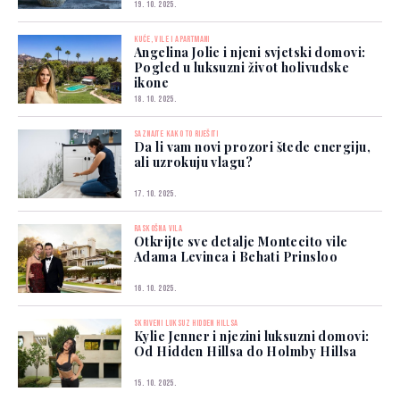
19. 10. 2025.
KUĆE, VILE I APARTMANI
Angelina Jolie i njeni svjetski domovi:
Pogled u luksuzni život holivudske
ikone
18. 10. 2025.
SAZNAJTE KAKO TO RIJEŠITI
Da li vam novi prozori štede energiju,
ali uzrokuju vlagu?
17. 10. 2025.
RASKOŠNA VILA
Otkrijte sve detalje Montecito vile
Adama Levinea i Behati Prinsloo
16. 10. 2025.
SKRIVENI LUKSUZ HIDDEN HILLSA
Kylie Jenner i njezini luksuzni domovi:
Od Hidden Hillsa do Holmby Hillsa
15. 10. 2025.