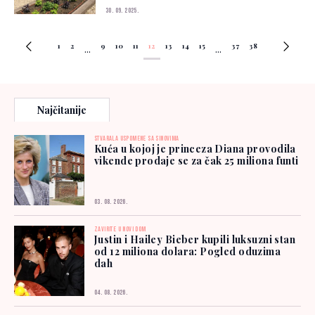
30. 09. 2025.
1
2
9
10
11
12
13
14
15
37
38
...
...
Najčitanije
STVARALA USPOMENE SA SINOVIMA
Kuća u kojoj je princeza Diana provodila
vikende prodaje se za čak 25 miliona funti
03. 08. 2026.
ZAVIRITE U NOVI DOM
Justin i Hailey Bieber kupili luksuzni stan
od 12 miliona dolara: Pogled oduzima
dah
04. 08. 2026.