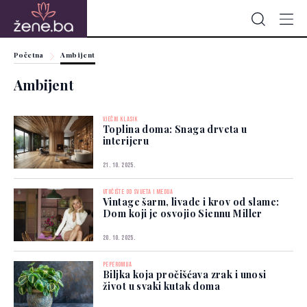
Početna
Ambijent
Ambijent
VJEČNI KLASIK
Toplina doma: Snaga drveta u
interijeru
21. 10. 2025.
UTOČIŠTE OD SVIJETA I MEDIJA
Vintage šarm, livade i krov od slame:
Dom koji je osvojio Siennu Miller
20. 10. 2025.
PEPEROMIJA
Biljka koja pročišćava zrak i unosi
život u svaki kutak doma