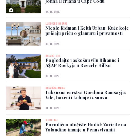
Johna Deriana u Cape Codu
04. 10. 2025.
LUKSUZNE IMPERIJE
Nicole Kidman i Keith Urban: Kuće koje
pričaju priču o glamuru i privatnosti
03. 10. 2025.
RASKOŠ I STIL
Pogledajte raskošnu vilu Rihanne i
A$AP Rockyja u Beverly Hillsu
02. 10. 2025.
RASKOŠNA IMANJA
Luksuzna carstva Gordona Ramsayja:
Vile, bazeni i kuhinje iz snova
01. 10. 2025.
SEOSKI RAJ
Porodično utočište Hadid: Zavirite na
Yolandino imanje u Pennsylvaniji