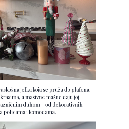
askošna jelka koja se pruža do plafona.
ukrasima, a masivne mašne daju joj
prazničnim duhom – od dekorativnih
na policama i komodama.