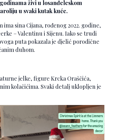
 godinama živi u losanđeleskom
aroliju u svaki kutak kuće.
ima sina Cijana, rođenog 2022. godine,
rke – Valentinu i Sijenu. Iako se trudi
, ovoga puta pokazala je djelić porodične
večanim duhom.
aturne jelke, figure Krcka Oraščića,
čnim kolačićima. Svaki detalj uklopljen je