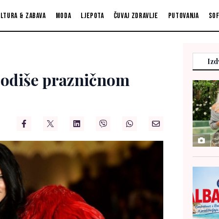
ltura & zabava
Moda
Ljepota
Čuvaj zdravlje
Putovanja
So
Izd
 odiše prazničnom