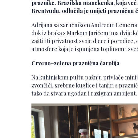
praznike. Brazilska manekenka, koja već
Brentvudu, odlučila je unijeti prazničnu č
Adrijana sa zaručnikom Andreom Lemerom 
dok iz braka s Markom Jarićem ima dvije kće
zaštititi privatnost svoje djece i porodice
atmosfere koja je ispunjena toplinom i s
Crveno–zelena praznična čarolija
Na kuhinjskom pultu pažnju privlače minij
zvončići, srebrne kuglice i tanjiri s prazni
tako da stvara ugodan i razigran ambijent.