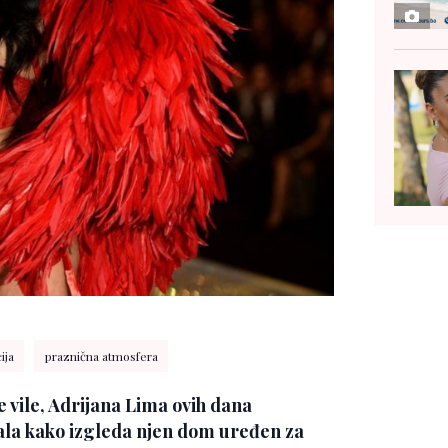
ija
praznična atmosfera
ne vile, Adrijana Lima ovih dana
azala kako izgleda njen dom uređen za