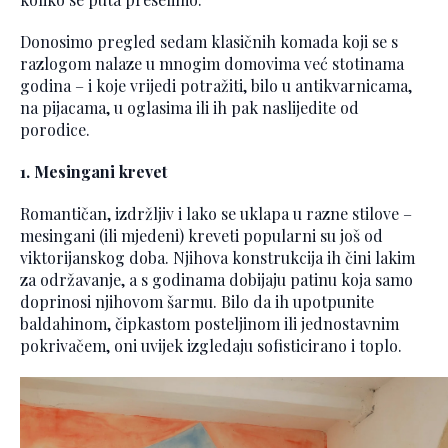
Donosimo pregled sedam klasičnih komada koji se s
razlogom nalaze u mnogim domovima već stotinama
godina – i koje vrijedi potražiti, bilo u antikvarnicama,
na pijacama, u oglasima ili ih pak naslijedite od
porodice.
1. Mesingani krevet
Romantičan, izdržljiv i lako se uklapa u razne stilove –
mesingani (ili mjedeni) kreveti popularni su još od
viktorijanskog doba. Njihova konstrukcija ih čini lakim
za održavanje, a s godinama dobijaju patinu koja samo
doprinosi njihovom šarmu. Bilo da ih upotpunite
baldahinom, čipkastom posteljinom ili jednostavnim
pokrivačem, oni uvijek izgledaju sofisticirano i toplo.