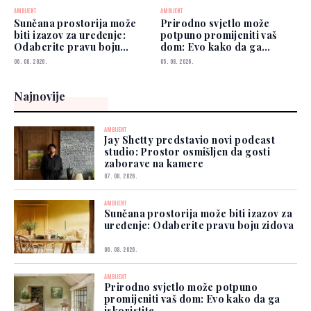
AMBIJENT
AMBIJENT
Sunčana prostorija može
Prirodno svjetlo može
biti izazov za uređenje:
potpuno promijeniti vaš
Odaberite pravu boju
dom: Evo kako da ga
zidova
iskoristite
06. 08. 2026.
05. 08. 2026.
Najnovije
AMBIJENT
Jay Shetty predstavio novi podcast
studio: Prostor osmišljen da gosti
zaborave na kamere
07. 08. 2026.
AMBIJENT
Sunčana prostorija može biti izazov za
uređenje: Odaberite pravu boju zidova
06. 08. 2026.
AMBIJENT
Prirodno svjetlo može potpuno
promijeniti vaš dom: Evo kako da ga
iskoristite