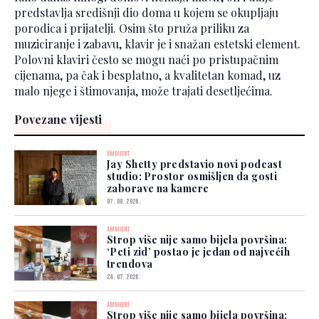
predstavlja središnji dio doma u kojem se okupljaju
porodica i prijatelji. Osim što pruža priliku za
muziciranje i zabavu, klavir je i snažan estetski element.
Polovni klaviri često se mogu naći po pristupačnim
cijenama, pa čak i besplatno, a kvalitetan komad, uz
malo njege i štimovanja, može trajati desetljećima.
Povezane vijesti
AMBIJENT
Jay Shetty predstavio novi podcast
studio: Prostor osmišljen da gosti
zaborave na kamere
07. 08. 2026.
AMBIJENT
Strop više nije samo bijela površina:
‘Peti zid’ postao je jedan od najvećih
trendova
24. 07. 2026.
AMBIJENT
Strop više nije samo bijela površina: