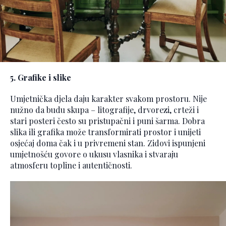
5. Grafike i slike
Umjetnička djela daju karakter svakom prostoru. Nije
nužno da budu skupa – litografije, drvorezi, crteži i
stari posteri često su pristupačni i puni šarma. Dobra
slika ili grafika može transformirati prostor i unijeti
osjećaj doma čak i u privremeni stan. Zidovi ispunjeni
umjetnošću govore o ukusu vlasnika i stvaraju
atmosferu topline i autentičnosti.