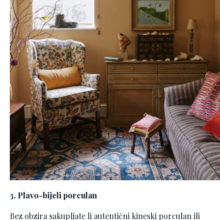
3. Plavo-bijeli porculan
Bez obzira sakupljate li autentični kineski porculan ili