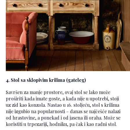
4. Stol sa sklopivim krilima (gateleg)
Savršen za manje prostore, ovaj stol se lako može
proširiti kada imate goste, a kada nije u upotrebi, stoji
uz zid kao konzola. Nastao u 16. stoljeću, stol s krilima
nije izgubio na popularnosti – danas se najčešće nalazi
od hrastovine, a ponekad i od jasena ili oraha. Može se
koristiti u trpezariji, hodniku, pa čak i kao radni stol.