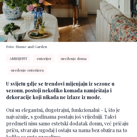
Foto: House and Garden
AMBIJENT
enterijer
uređenje doma
uređenje enterijera
U svijetu gdje se trendovi mijenjaju iz sezone u
sezonu, postoji nekoliko komada namještaja i
dekoracije koji nikada ne izlaze iz mode.
Oni su elegantni, dugotrajni, funkcionalni – i, što je
najvažnije, s godinama postaju još vrijedniji. Takvi
predmeti nisu samo estetski dodatak domu, već pričaju
priču, stvaraju ugođaj i ostaju sa nama bez obzira na to
koliko se puta preselimo.