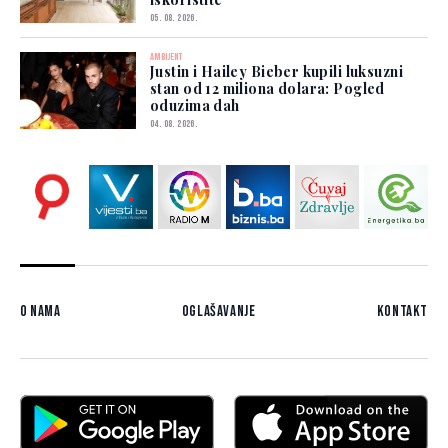
05. 08. 2026.
AMBIJENT
Justin i Hailey Bieber kupili luksuzni
stan od 12 miliona dolara: Pogled
oduzima dah
04. 08. 2026.
O nama
Oglašavanje
Kontakt