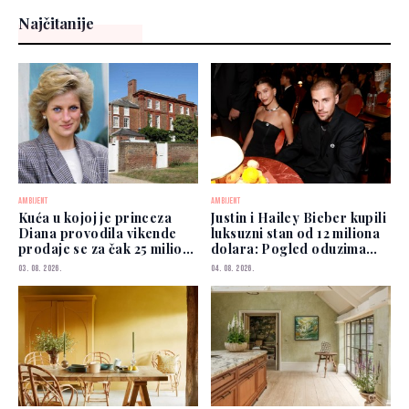
Najčitanije
AMBIJENT
AMBIJENT
Kuća u kojoj je princeza
Justin i Hailey Bieber kupili
Diana provodila vikende
luksuzni stan od 12 miliona
prodaje se za čak 25 miliona
dolara: Pogled oduzima
funti
dah
03. 08. 2026.
04. 08. 2026.