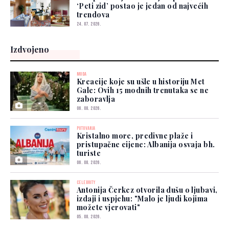
‘Peti zid’ postao je jedan od najvećih
trendova
24. 07. 2026.
Izdvojeno
MODA
Kreacije koje su ušle u historiju Met
Gale: Ovih 15 modnih trenutaka se ne
zaboravlja
06. 08. 2026.
PUTOVANJA
Kristalno more, predivne plaže i
pristupačne cijene: Albanija osvaja bh.
turiste
06. 08. 2026.
CELEBRITY
Antonija Čerkez otvorila dušu o ljubavi,
izdaji i uspjehu: "Malo je ljudi kojima
možete vjerovati"
05. 08. 2026.