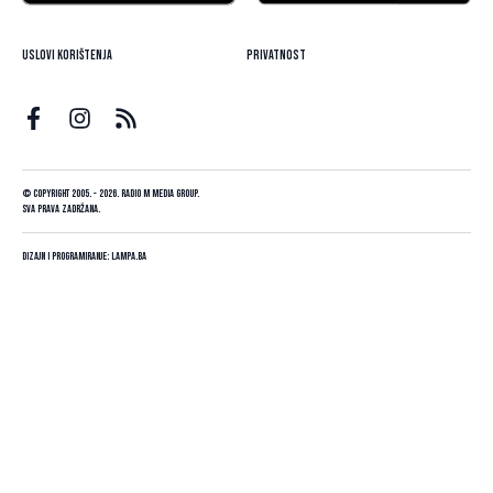
Uslovi korištenja
Privatnost
© Copyright 2005. - 2026. Radio M Media Group.
Sva prava zadržana.
Dizajn i programiranje:
Lampa.ba