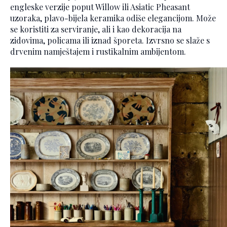
engleske verzije poput Willow ili Asiatic Pheasant
uzoraka, plavo-bijela keramika odiše elegancijom. Može
se koristiti za serviranje, ali i kao dekoracija na
zidovima, policama ili iznad šporeta. Izvrsno se slaže s
drvenim namještajem i rustikalnim ambijentom.