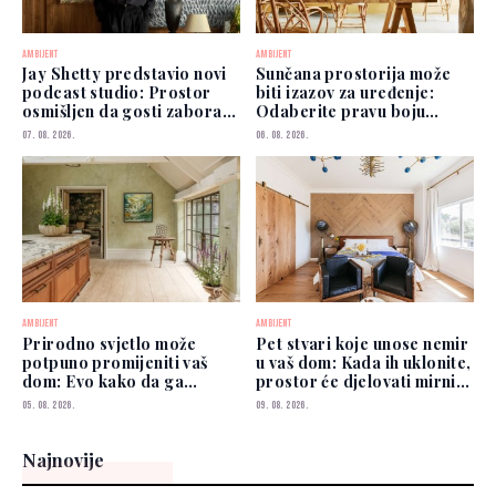
AMBIJENT
AMBIJENT
Jay Shetty predstavio novi
Sunčana prostorija može
podcast studio: Prostor
biti izazov za uređenje:
osmišljen da gosti zaborave
Odaberite pravu boju
na kamere
zidova
07. 08. 2026.
06. 08. 2026.
AMBIJENT
AMBIJENT
Prirodno svjetlo može
Pet stvari koje unose nemir
potpuno promijeniti vaš
u vaš dom: Kada ih uklonite,
dom: Evo kako da ga
prostor će djelovati mirnije
iskoristite
i urednije
05. 08. 2026.
09. 08. 2026.
Najnovije