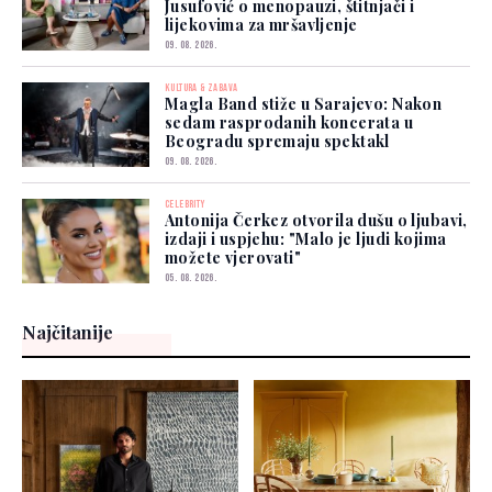
Jusufović o menopauzi, štitnjači i
lijekovima za mršavljenje
09. 08. 2026.
KULTURA & ZABAVA
Magla Band stiže u Sarajevo: Nakon
sedam rasprodanih koncerata u
Beogradu spremaju spektakl
09. 08. 2026.
CELEBRITY
Antonija Čerkez otvorila dušu o ljubavi,
izdaji i uspjehu: "Malo je ljudi kojima
možete vjerovati"
05. 08. 2026.
Najčitanije