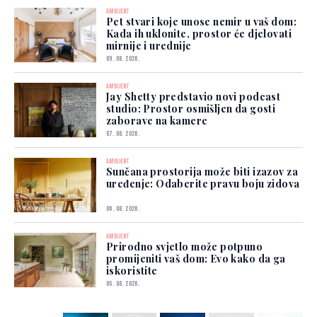
AMBIJENT
Pet stvari koje unose nemir u vaš dom:
Kada ih uklonite, prostor će djelovati
mirnije i urednije
09. 08. 2026.
AMBIJENT
Jay Shetty predstavio novi podcast
studio: Prostor osmišljen da gosti
zaborave na kamere
07. 08. 2026.
AMBIJENT
Sunčana prostorija može biti izazov za
uređenje: Odaberite pravu boju zidova
06. 08. 2026.
AMBIJENT
Prirodno svjetlo može potpuno
promijeniti vaš dom: Evo kako da ga
iskoristite
05. 08. 2026.