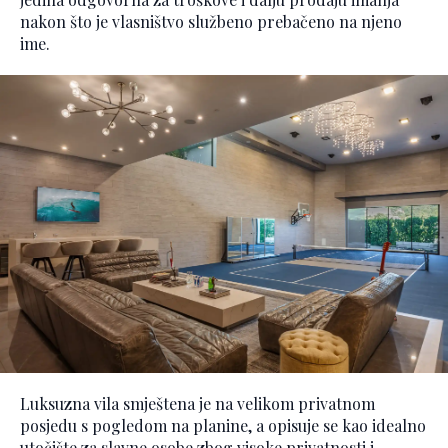
nakon što je vlasništvo službeno prebačeno na njeno
ime.
Luksuzna vila smještena je na velikom privatnom
posjedu s pogledom na planine, a opisuje se kao idealno
utočište za slavne osobe zbog visoke privatnosti i