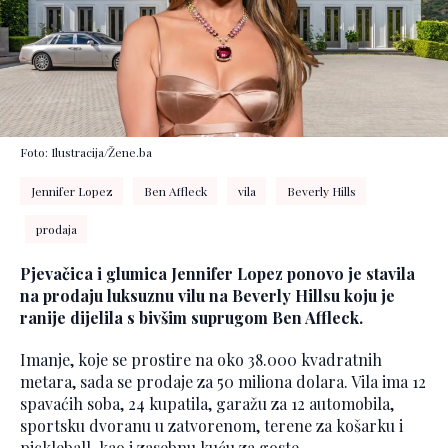
Foto: Ilustracija/Žene.ba
Jennifer Lopez
Ben Affleck
vila
Beverly Hills
prodaja
Pjevačica i glumica Jennifer Lopez ponovo je stavila
na prodaju luksuznu vilu na Beverly Hillsu koju je
ranije dijelila s bivšim suprugom Ben Affleck.
Imanje, koje se prostire na oko 38.000 kvadratnih
metara, sada se prodaje za 50 miliona dolara. Vila ima 12
spavaćih soba, 24 kupatila, garažu za 12 automobila,
sportsku dvoranu u zatvorenom, terene za košarku i
pickleball, kao i zasebnu kuću za goste.