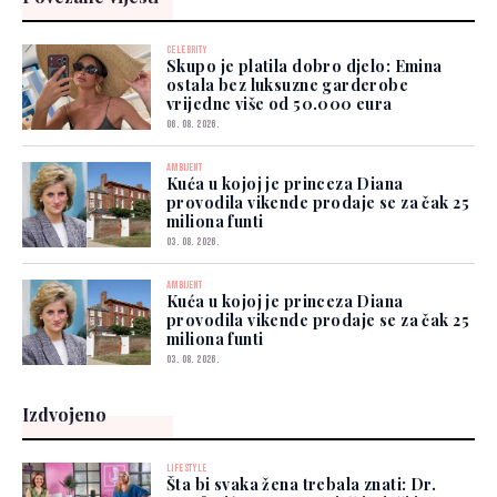
CELEBRITY
Skupo je platila dobro djelo: Emina
ostala bez luksuzne garderobe
vrijedne više od 50.000 eura
06. 08. 2026.
AMBIJENT
Kuća u kojoj je princeza Diana
provodila vikende prodaje se za čak 25
miliona funti
03. 08. 2026.
AMBIJENT
Kuća u kojoj je princeza Diana
provodila vikende prodaje se za čak 25
miliona funti
03. 08. 2026.
Izdvojeno
LIFESTYLE
Šta bi svaka žena trebala znati: Dr.