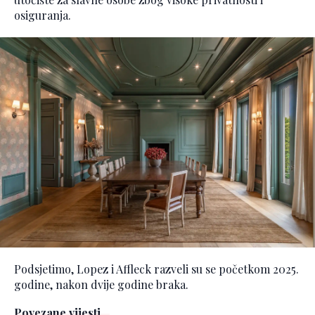
osiguranja.
Podsjetimo, Lopez i Affleck razveli su se početkom 2025.
godine, nakon dvije godine braka.
Povezane vijesti