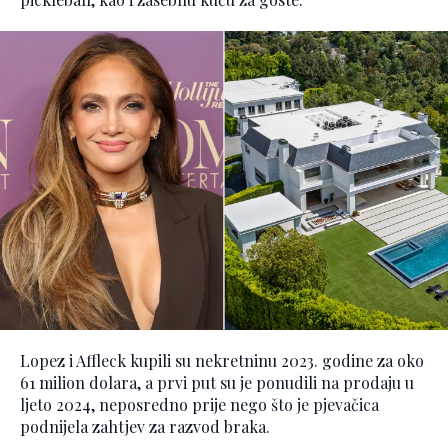
Lopez i Affleck kupili su nekretninu 2023. godine za oko
61 milion dolara, a prvi put su je ponudili na prodaju u
ljeto 2024, neposredno prije nego što je pjevačica
podnijela zahtjev za razvod braka.