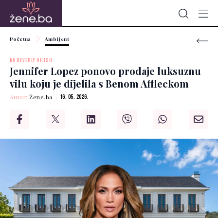
Početna
Ambijent
NA BEVERLY HILLSU
Jennifer Lopez ponovo prodaje luksuznu
vilu koju je dijelila s Benom Affleckom
Autor:
Žene.ba
16. 05. 2026.