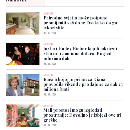
AMBIJENT
Prirodno svjetlo može potpuno
promijeniti vaš dom: Evo kako da ga
iskoristite
05. 08. 2026.
AMBIJENT
Justin i Hailey Bieber kupili luksuzni
stan od 12 miliona dolara: Pogled
oduzima dah
04. 08. 2026.
AMBIJENT
Kuća u kojoj je princeza Diana
provodila vikende prodaje se za čak 25
miliona funti
03. 08. 2026.
AMBIJENT
Mali prostori mogu izgledati
prostranije: Dovoljno je izbjeći ove tri
greške
31. 07. 2026.