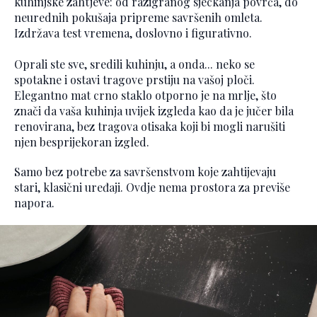
kuhinjske zahtjeve: od razigranog sjeckanja povrća, do
neurednih pokušaja pripreme savršenih omleta.
Izdržava test vremena, doslovno i figurativno.
Oprali ste sve, sredili kuhinju, a onda... neko se
spotakne i ostavi tragove prstiju na vašoj ploči.
Elegantno mat crno staklo otporno je na mrlje, što
znači da vaša kuhinja uvijek izgleda kao da je jučer bila
renovirana, bez tragova otisaka koji bi mogli narušiti
njen besprijekoran izgled.
Samo bez potrebe za savršenstvom koje zahtijevaju
stari, klasični uređaji. Ovdje nema prostora za previše
napora.