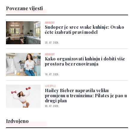
Povezane vijesti
AMBIJENT
Sudoper je srce svake kuhinje: Ovako
ćete izabrati pravi model
25. 07. 2026.
AMBIJENT
Kako organizovati kuhinju i dobiti više
prostora bez renoviranja
16. 07. 2026.
LIFESTYLE
Hailey Bieber napravila veliku
promjenu u treninzima: Pilates je pao u
drugi plan
09. 07. 2026.
Izdvojeno