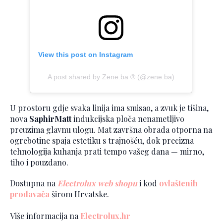
View this post on Instagram
A post shared by Zene.ba ®️ (@zene.ba)
U prostoru gdje svaka linija ima smisao, a zvuk je tišina,
nova
SaphirMatt
indukcijska ploča nenametljivo
preuzima glavnu ulogu. Mat završna obrada otporna na
ogrebotine spaja estetiku s trajnošću, dok precizna
tehnologija kuhanja prati tempo vašeg dana — mirno,
tiho i pouzdano.
Dostupna na
Electrolux web shopu
i kod
ovlaštenih
prodavača
širom Hrvatske.
Više informacija na
Electrolux.hr