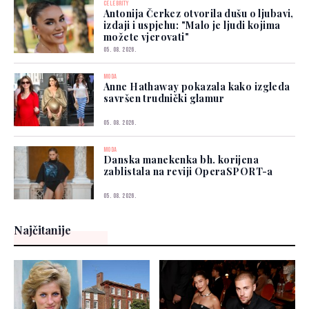
CELEBRITY
Antonija Čerkez otvorila dušu o ljubavi,
izdaji i uspjehu: "Malo je ljudi kojima
možete vjerovati"
05. 08. 2026.
MODA
Anne Hathaway pokazala kako izgleda
savršen trudnički glamur
05. 08. 2026.
MODA
Danska manekenka bh. korijena
zablistala na reviji OperaSPORT-a
05. 08. 2026.
Najčitanije