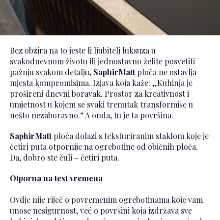
Bez obzira na to jeste li ljubitelj luksuza u
svakodnevnom životu ili jednostavno želite posvetiti
pažnju svakom detalju,
SaphirMatt
ploča ne ostavlja
mjesta kompromisima. Izjava koja kaže: „Kuhinja je
prošireni dnevni boravak. Prostor za kreativnost i
umjetnost u kojem se svaki trenutak transformiše u
nešto nezaboravno.“ A onda, tu je ta površina.
SaphirMatt
ploča dolazi s teksturiranim staklom koje je
četiri puta otpornije na ogrebotine od običnih ploča.
Da, dobro ste čuli – četiri puta.
Otporna na test vremena
Ovdje nije riječ o povremenim ogrebotinama koje vam
unose nesigurnost, već o površini koja izdržava sve