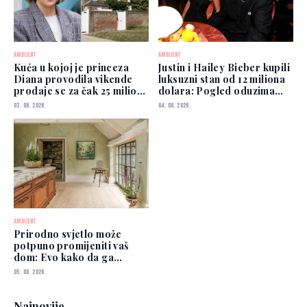
AMBIJENT
AMBIJENT
Kuća u kojoj je princeza
Justin i Hailey Bieber kupili
Diana provodila vikende
luksuzni stan od 12 miliona
prodaje se za čak 25 miliona
dolara: Pogled oduzima
funti
dah
03. 08. 2026.
04. 08. 2026.
AMBIJENT
Prirodno svjetlo može
potpuno promijeniti vaš
dom: Evo kako da ga
iskoristite
05. 08. 2026.
Najnovije