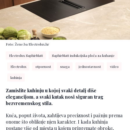
Foto: Žene.ba/Electrolux.hr
Electrolux SaphirMatt
SaphirMatt indukcijska ploča za kuhanje
Electrolux
otpornost
snaga
jednostavnost
video
kuhinja
Zamislite kuhinju u kojoj svaki detalj diše
elegancijom, a svaki kutak nosi siguran trag
bezvremenskog stila.
Kuća, poput života, zahtijeva preciznost i pažnju prema
onome što oblikuje njen karakter. I kada kuhinja
postane više od mjesta u kojem pripremate obroke,