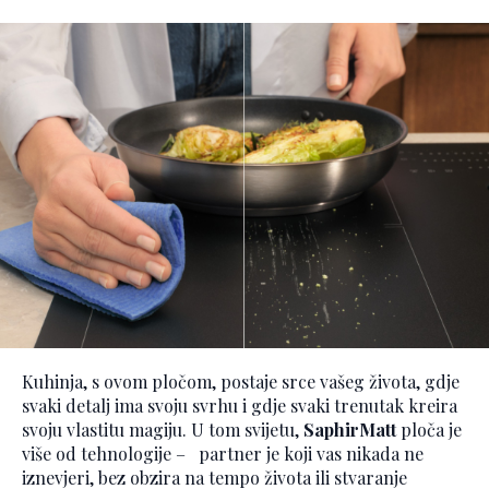
Kuhinja, s ovom pločom, postaje srce vašeg života, gdje
svaki detalj ima svoju svrhu i gdje svaki trenutak kreira
svoju vlastitu magiju. U tom svijetu,
SaphirMatt
ploča je
više od tehnologije – partner je koji vas nikada ne
iznevjeri, bez obzira na tempo života ili stvaranje