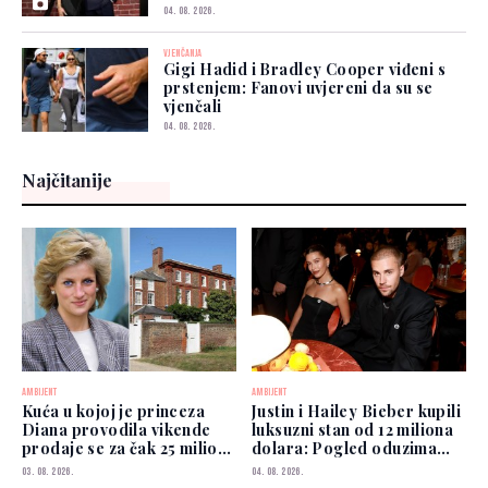
04. 08. 2026.
VJENČANJA
Gigi Hadid i Bradley Cooper viđeni s
prstenjem: Fanovi uvjereni da su se
vjenčali
04. 08. 2026.
Najčitanije
AMBIJENT
AMBIJENT
Kuća u kojoj je princeza
Justin i Hailey Bieber kupili
Diana provodila vikende
luksuzni stan od 12 miliona
prodaje se za čak 25 miliona
dolara: Pogled oduzima
funti
dah
03. 08. 2026.
04. 08. 2026.