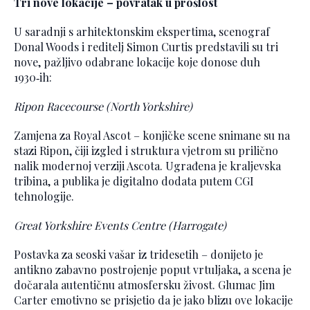
Tri nove lokacije – povratak u prošlost
U saradnji s arhitektonskim ekspertima, scenograf
Donal Woods i reditelj Simon Curtis predstavili su tri
nove, pažljivo odabrane lokacije koje donose duh
1930‑ih:
Ripon Racecourse (North Yorkshire)
Zamjena za Royal Ascot – konjičke scene snimane su na
stazi Ripon, čiji izgled i struktura vjetrom su prilično
nalik modernoj verziji Ascota. Ugrađena je kraljevska
tribina, a publika je digitalno dodata putem CGI
tehnologije.
Great Yorkshire Events Centre (Harrogate)
Postavka za seoski vašar iz tridesetih – donijeto je
antikno zabavno postrojenje poput vrtuljaka, a scena je
dočarala autentičnu atmosfersku živost. Glumac Jim
Carter emotivno se prisjetio da je jako blizu ove lokacije