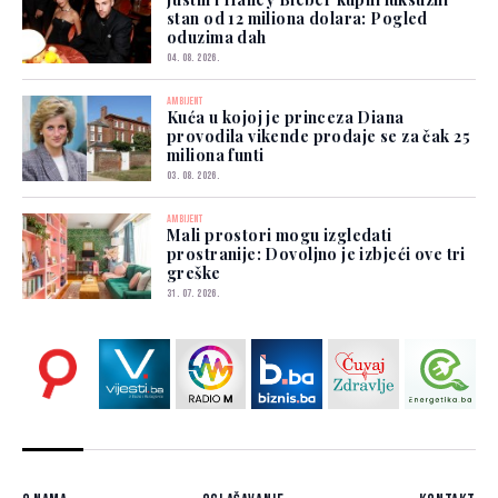
stan od 12 miliona dolara: Pogled
oduzima dah
04. 08. 2026.
AMBIJENT
Kuća u kojoj je princeza Diana
provodila vikende prodaje se za čak 25
miliona funti
03. 08. 2026.
AMBIJENT
Mali prostori mogu izgledati
prostranije: Dovoljno je izbjeći ove tri
greške
31. 07. 2026.