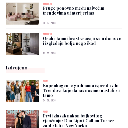
AMBIJENT
Pruge ponovno među najvećim
trendovima u interijerima
23. 07. 2026.
AMBIJENT
Orah i tamni hrast vraćaju se u domove
i izgledaju bolje nego ikad
21. 07. 2026.
Izdvojeno
MODA
Kopenhagen je godinama ispred svih:
Trendovi koje danas nosimo nastali su
tamo
04. 08. 2026.
MODA
Prvi izlazak nakon bajkovitog
vjenčanja: Dua Lipa i Callum Turner
zablistali u New Yorku