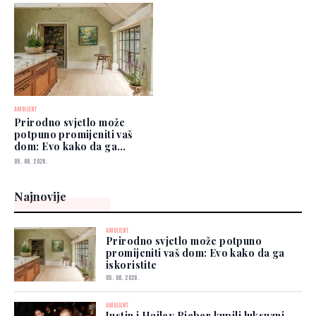
AMBIJENT
Prirodno svjetlo može
potpuno promijeniti vaš
dom: Evo kako da ga
iskoristite
05. 08. 2026.
Najnovije
AMBIJENT
Prirodno svjetlo može potpuno
promijeniti vaš dom: Evo kako da ga
iskoristite
05. 08. 2026.
AMBIJENT
Justin i Hailey Bieber kupili luksuzni