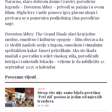
Naravno, staro dobrom domu Crawley porodične
legende – Downton Abbey – privodi se pažnja i u ovom
filmu. Highclere Castle ponovo igra glavnu ulogu i
pretvara se u pozornicu posljednjeg čina porodične
sage.
Downton Abbey: The Grand Finale slavi kraj jedne
modne, emotivne i kulturne epopeje – film obećava da
će slediti nasleđe serije s tugom, emocijom i vizualnim
spektaklom kakav fanovi priželjkuju. Ako ste ikada
maštali o povratku u svijet visokog stila, porodičnih
intriga i raskošnih lokacija – vrijeme je da zabilježite 12.
septembar 2025. u kalendar.
Povezane vijesti
AMBIJENT
Strop više nije samo bijela površina:
‘Peti zid’ postao je jedan od najvećih
trendova
24. 07. 2026.