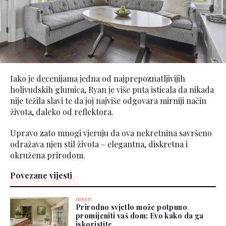
Iako je decenijama jedna od najprepoznatljivijih
holivudskih glumica, Ryan je više puta isticala da nikada
nije težila slavi te da joj najviše odgovara mirniji način
života, daleko od reflektora.
Upravo zato mnogi vjeruju da ova nekretnina savršeno
odražava njen stil života – elegantna, diskretna i
okružena prirodom.
Povezane vijesti
AMBIJENT
Prirodno svjetlo može potpuno
promijeniti vaš dom: Evo kako da ga
iskoristite