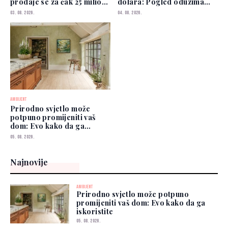
prodaje se za čak 25 miliona
dolara: Pogled oduzima
funti
dah
03. 08. 2026.
04. 08. 2026.
AMBIJENT
Prirodno svjetlo može
potpuno promijeniti vaš
dom: Evo kako da ga
iskoristite
05. 08. 2026.
Najnovije
AMBIJENT
Prirodno svjetlo može potpuno
promijeniti vaš dom: Evo kako da ga
iskoristite
05. 08. 2026.