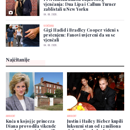
vjenčanja: Dua Lipa i Callum Turner
zablistali u New Yorku
04. 08. 2026.
VJENČANJA
Gigi Hadid i Bradley Cooper viđeni s
prstenjem: Fanovi uvjereni da su se
vjenčali
04. 08. 2026.
Najčitanije
AMBIJENT
AMBIJENT
Kuća u kojoj je princeza
Justin i Hailey Bieber kupili
Diana provodila vikende
luksuzni stan od 12 miliona