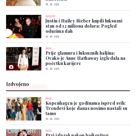
05. 08. 2026.
AMBIJENT
Justin i Hailey Bieber kupili luksuzni
stan od 12 miliona dolara: Pogled
oduzima dah
04. 08. 2026.
MODA
Prije glamura i luksuznih haljina:
Ovako je Anne Hathaway izgledala na
početku karijere
03. 08. 2026.
Izdvojeno
MODA
Kopenhagen je godinama ispred svih:
Trendovi koje danas nosimo nastali su
tamo
04. 08. 2026.
MODA
Prvi izlazak nakon bajkovitog