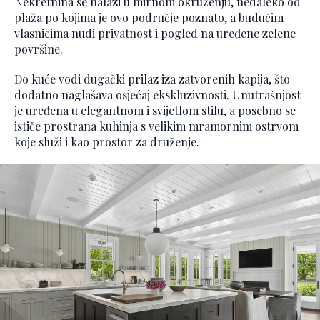
Nekretnina se nalazi u mirnom okruženju, nedaleko od
plaža po kojima je ovo područje poznato, a budućim
vlasnicima nudi privatnost i pogled na uređene zelene
površine.
Do kuće vodi dugački prilaz iza zatvorenih kapija, što
dodatno naglašava osjećaj ekskluzivnosti. Unutrašnjost
je uređena u elegantnom i svijetlom stilu, a posebno se
ističe prostrana kuhinja s velikim mramornim ostrvom
koje služi i kao prostor za druženje.