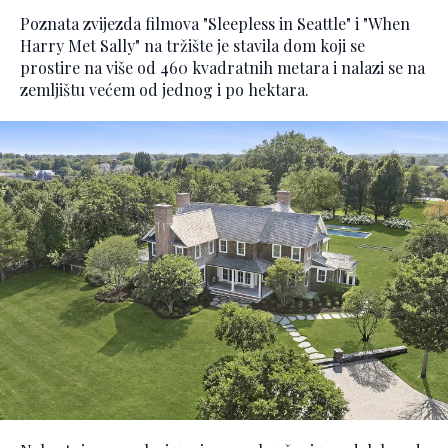
Poznata zvijezda filmova "Sleepless in Seattle" i "When
Harry Met Sally" na tržište je stavila dom koji se
prostire na više od 460 kvadratnih metara i nalazi se na
zemljištu većem od jednog i po hektara.