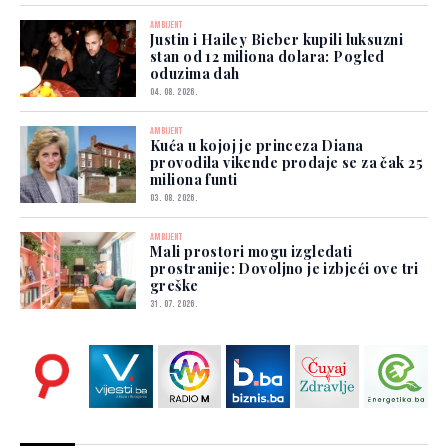
AMBIJENT
Justin i Hailey Bieber kupili luksuzni
stan od 12 miliona dolara: Pogled
oduzima dah
04. 08. 2026.
AMBIJENT
Kuća u kojoj je princeza Diana
provodila vikende prodaje se za čak 25
miliona funti
03. 08. 2026.
AMBIJENT
Mali prostori mogu izgledati
prostranije: Dovoljno je izbjeći ove tri
greške
31. 07. 2026.