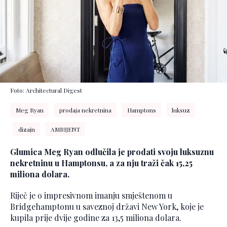
Foto: Architectural Digest
Meg Ryan
prodaja nekretnina
Hamptons
luksuz
dizajn
AMBIJENT
Glumica Meg Ryan odlučila je prodati svoju luksuznu
nekretninu u Hamptonsu, a za nju traži čak 15,25
miliona dolara.
Riječ je o impresivnom imanju smještenom u
Bridgehamptonu u saveznoj državi New York, koje je
kupila prije dvije godine za 13,5 miliona dolara.