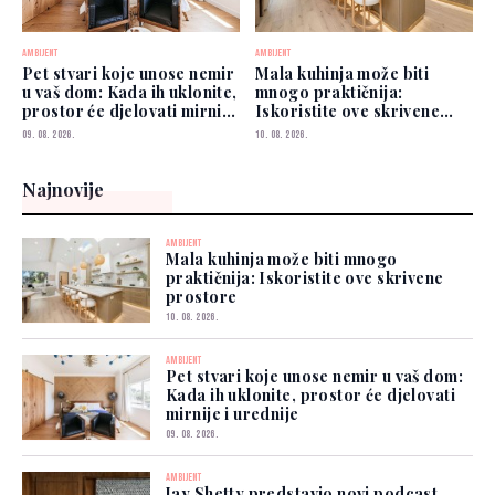
AMBIJENT
AMBIJENT
Pet stvari koje unose nemir
Mala kuhinja može biti
u vaš dom: Kada ih uklonite,
mnogo praktičnija:
prostor će djelovati mirnije
Iskoristite ove skrivene
i urednije
prostore
09. 08. 2026.
10. 08. 2026.
Najnovije
AMBIJENT
Mala kuhinja može biti mnogo
praktičnija: Iskoristite ove skrivene
prostore
10. 08. 2026.
AMBIJENT
Pet stvari koje unose nemir u vaš dom:
Kada ih uklonite, prostor će djelovati
mirnije i urednije
09. 08. 2026.
AMBIJENT
Jay Shetty predstavio novi podcast