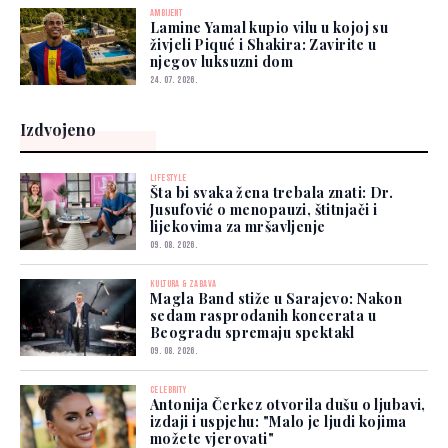
AMBIJENT
Lamine Yamal kupio vilu u kojoj su
živjeli Piqué i Shakira: Zavirite u
njegov luksuzni dom
24. 07. 2026.
Izdvojeno
LIFESTYLE
Šta bi svaka žena trebala znati: Dr.
Jusufović o menopauzi, štitnjači i
lijekovima za mršavljenje
09. 08. 2026.
KULTURA & ZABAVA
Magla Band stiže u Sarajevo: Nakon
sedam rasprodanih koncerata u
Beogradu spremaju spektakl
09. 08. 2026.
CELEBRITY
Antonija Čerkez otvorila dušu o ljubavi,
izdaji i uspjehu: "Malo je ljudi kojima
možete vjerovati"