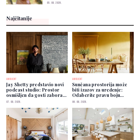
05. 08. 2026.
Najčitanije
AMBIJENT
AMBIJENT
Jay Shetty predstavio novi
Sunčana prostorija može
podcast studio: Prostor
biti izazov za uređenje:
osmišljen da gosti zaborave
Odaberite pravu boju
na kamere
zidova
07. 08. 2026.
06. 08. 2026.