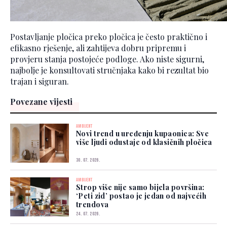
Postavljanje pločica preko pločica je često praktično i
efikasno rješenje, ali zahtijeva dobru pripremu i
provjeru stanja postojeće podloge. Ako niste sigurni,
najbolje je konsultovati stručnjaka kako bi rezultat bio
trajan i siguran.
Povezane vijesti
AMBIJENT
Novi trend u uređenju kupaonica: Sve
više ljudi odustaje od klasičnih pločica
30. 07. 2026.
AMBIJENT
Strop više nije samo bijela površina:
‘Peti zid’ postao je jedan od najvećih
trendova
24. 07. 2026.