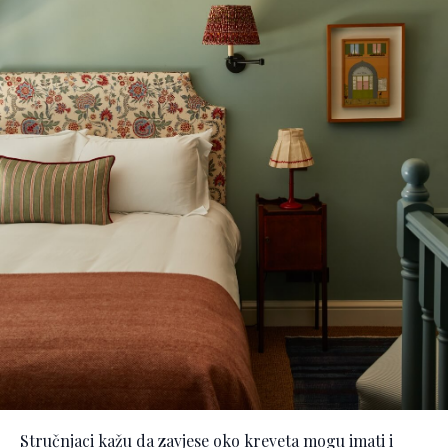
Stručnjaci kažu da zavjese oko kreveta mogu imati i