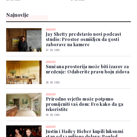
Najnovije
AMBIJENT
Jay Shetty predstavio novi podcast
studio: Prostor osmišljen da gosti
zaborave na kamere
07. 08. 2026.
AMBIJENT
Sunčana prostorija može biti izazov za
uređenje: Odaberite pravu boju zidova
06. 08. 2026.
AMBIJENT
Prirodno svjetlo može potpuno
promijeniti vaš dom: Evo kako da ga
iskoristite
05. 08. 2026.
AMBIJENT
Justin i Hailey Bieber kupili luksuzni
stan od 12 miliona dolara: Pogled