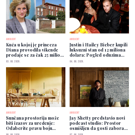
AMBIJENT
AMBIJENT
Kuća u kojoj je princeza
Justin i Hailey Bieber kupili
Diana provodila vikende
luksuzni stan od 12 miliona
prodaje se za čak 25 miliona
dolara: Pogled oduzima
funti
dah
03. 08. 2026.
04. 08. 2026.
AMBIJENT
AMBIJENT
Sunčana prostorija može
Jay Shetty predstavio novi
biti izazov za uređenje:
podcast studio: Prostor
Odaberite pravu boju
osmišljen da gosti zaborave
zidova
na kamere
06. 08. 2026.
07. 08. 2026.