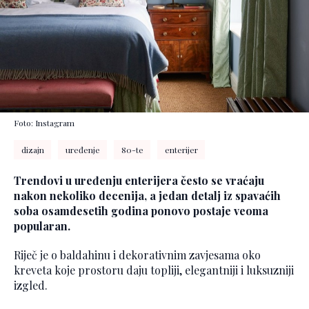
Foto: Instagram
dizajn
uređenje
80-te
enterijer
Trendovi u uređenju enterijera često se vraćaju
nakon nekoliko decenija, a jedan detalj iz spavaćih
soba osamdesetih godina ponovo postaje veoma
popularan.
Riječ je o baldahinu i dekorativnim zavjesama oko
kreveta koje prostoru daju topliji, elegantniji i luksuzniji
izgled.