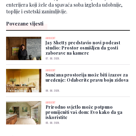
enterijera koji žele da spavaća soba izgleda udobnije,
toplije i estetski zanimljivije.
Povezane vijesti
AMBIJENT
Jay Shetty predstavio novi podcast
studio: Prostor osmišljen da gosti
zaborave na kamere
07. 08. 2026.
AMBIJENT
Sunčana prostorija može biti izazov za
uređenje: Odaberite pravu boju zidova
06. 08. 2026.
AMBIJENT
Prirodno svjetlo može potpuno
promijeniti vaš dom: Evo kako da ga
iskoristite
05. 08. 2026.