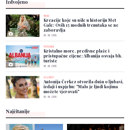
Izdvojeno
MODA
Kreacije koje su ušle u historiju Met
Gale: Ovih 15 modnih trenutaka se ne
zaboravlja
06. 08. 2026.
PUTOVANJA
Kristalno more, predivne plaže i
pristupačne cijene: Albanija osvaja bh.
turiste
06. 08. 2026.
CELEBRITY
Antonija Čerkez otvorila dušu o ljubavi,
izdaji i uspjehu: "Malo je ljudi kojima
možete vjerovati"
05. 08. 2026.
Najčitanije