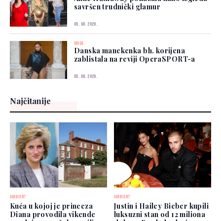
savršen trudnički glamur
05. 08. 2026.
MODA
Danska manekenka bh. korijena
zablistala na reviji OperaSPORT-a
05. 08. 2026.
Najčitanije
AMBIJENT
AMBIJENT
Kuća u kojoj je princeza
Justin i Hailey Bieber kupili
Diana provodila vikende
luksuzni stan od 12 miliona