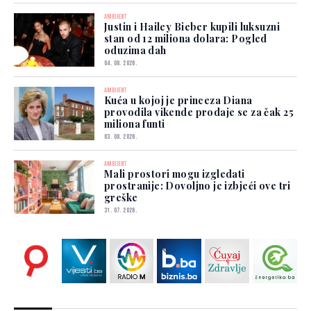
AMBIJENT
Justin i Hailey Bieber kupili luksuzni
stan od 12 miliona dolara: Pogled
oduzima dah
04. 08. 2026.
AMBIJENT
Kuća u kojoj je princeza Diana
provodila vikende prodaje se za čak 25
miliona funti
03. 08. 2026.
AMBIJENT
Mali prostori mogu izgledati
prostranije: Dovoljno je izbjeći ove tri
greške
31. 07. 2026.