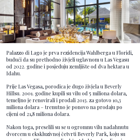
Palazzo di Lago je prva rezidencija Wahlberga u Floridi,
budući da su prethodno živjeli uglavnom u Las Vegasu
od 2022. godine i posjeduju zemljište od dva hektara u
Idahu.
Prije Las Vegasa, porodica je dugo živjela u Beverly
Hillsu. 2001. godine kupili su vilu od 5 miliona dolara,
temeljno je renovirali i prodali 2013. za gotovo 10,3
miliona dolara – trenutno je ponovo na prodaju po
cijeni od 21,8 miliona dolara.
Nakon toga, preselili su se u ogromnu vilu nadahnutu
dvorcem u ekskluzivnoj četvrti Beverly Park, koju su