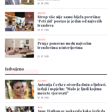
03. 08. 2026.
AMBIJENT
Strop više nije samo bijela površina:
‘Peti zid’ postao je jedan od najvećih
trendova
24. 07. 2026.
AMBIJENT
Pruge ponovno među najvećim
trendovima u interijerima
23. 07. 2026.
Izdvojeno
CELEBRITY
Antonija Čerkez otvorila dušu o ljubavi,
izdaji i uspjehu: "Malo je ljudi kojima
možete vjerovati"
05. 08. 2026.
MODA
Anne Hathaway pokazala kako izgleda