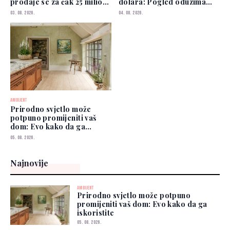
prodaje se za čak 25 miliona
dolara: Pogled oduzima
funti
dah
03. 08. 2026.
04. 08. 2026.
AMBIJENT
Prirodno svjetlo može
potpuno promijeniti vaš
dom: Evo kako da ga
iskoristite
05. 08. 2026.
Najnovije
AMBIJENT
Prirodno svjetlo može potpuno
promijeniti vaš dom: Evo kako da ga
iskoristite
05. 08. 2026.