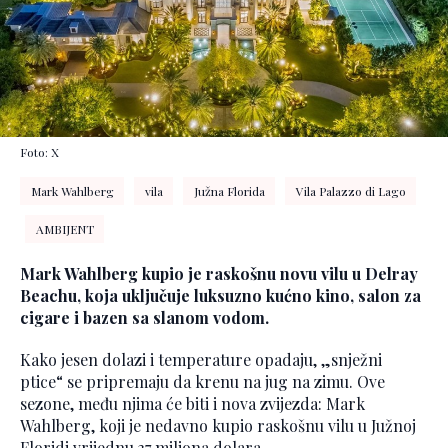
Foto: X
Mark Wahlberg
vila
Južna Florida
Vila Palazzo di Lago
AMBIJENT
Mark Wahlberg kupio je raskošnu novu vilu u Delray
Beachu, koja uključuje luksuzno kućno kino, salon za
cigare i bazen sa slanom vodom.
Kako jesen dolazi i temperature opadaju, „snježni
ptice“ se pripremaju da krenu na jug na zimu. Ove
sezone, među njima će biti i nova zvijezda: Mark
Wahlberg, koji je nedavno kupio raskošnu vilu u Južnoj
Floridi vrijednu 37 miliona dolara.