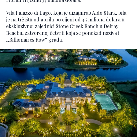
Vila Palazzo di Lago, koju je dizajnirao Aldo Stark, bila
je na tržištu od aprila po cijeni od 45 miliona dolara u
ekskluzivnoj zajednici Stone Creek Ranch u Delray
Beachu, zatvorenoj četvrti koja se ponekad naziva i
„Billionaires Row“ grada.