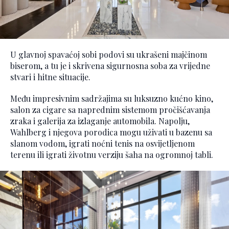
U glavnoj spavaćoj sobi podovi su ukrašeni majčinom
biserom, a tu je i skrivena sigurnosna soba za vrijedne
stvari i hitne situacije.
Među impresivnim sadržajima su luksuzno kućno kino,
salon za cigare sa naprednim sistemom pročišćavanja
zraka i galerija za izlaganje automobila. Napolju,
Wahlberg i njegova porodica mogu uživati u bazenu sa
slanom vodom, igrati noćni tenis na osvijetljenom
terenu ili igrati životnu verziju šaha na ogromnoj tabli.