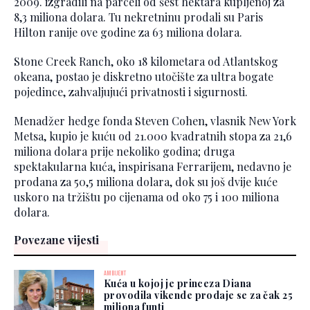
2009. izgradili na parceli od šest hektara kupljenoj za
8,3 miliona dolara. Tu nekretninu prodali su Paris
Hilton ranije ove godine za 63 miliona dolara.
Stone Creek Ranch, oko 18 kilometara od Atlantskog
okeana, postao je diskretno utočište za ultra bogate
pojedince, zahvaljujući privatnosti i sigurnosti.
Menadžer hedge fonda Steven Cohen, vlasnik New York
Metsa, kupio je kuću od 21.000 kvadratnih stopa za 21,6
miliona dolara prije nekoliko godina; druga
spektakularna kuća, inspirisana Ferrarijem, nedavno je
prodana za 50,5 miliona dolara, dok su još dvije kuće
uskoro na tržištu po cijenama od oko 75 i 100 miliona
dolara.
Povezane vijesti
AMBIJENT
Kuća u kojoj je princeza Diana
provodila vikende prodaje se za čak 25
miliona funti