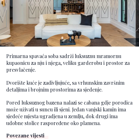
Primarna spavaća soba sadrži luksuznu mramornu
kupaonicu za nju i njega, veliku garderobu i prostor za
presvlačenje.
Dvorište kuće je zadivljujuće, sa vrhunskim završnim
detaljima i brojnim prostorima za sjedenje.
Pored luksuznog bazena nalazi se cabana gdje porodica
može uživati u suncu ili sjeni. Jedan vanjski kamin ima
sjedeće mjesta ugradjena u zemlju, dok drugi ima
udobne stolice raspoređene oko plamena.
Povezane vijesti