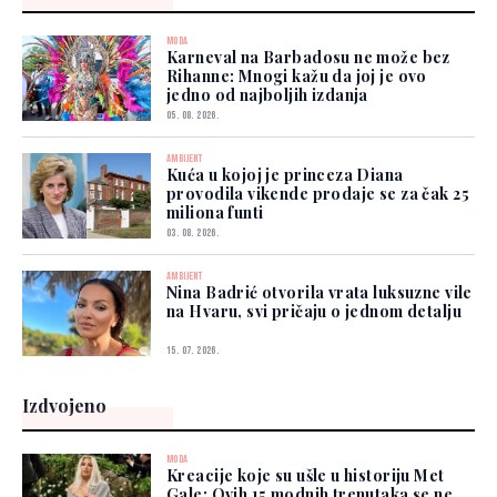
MODA
Karneval na Barbadosu ne može bez
Rihanne: Mnogi kažu da joj je ovo
jedno od najboljih izdanja
05. 08. 2026.
AMBIJENT
Kuća u kojoj je princeza Diana
provodila vikende prodaje se za čak 25
miliona funti
03. 08. 2026.
AMBIJENT
Nina Badrić otvorila vrata luksuzne vile
na Hvaru, svi pričaju o jednom detalju
15. 07. 2026.
Izdvojeno
MODA
Kreacije koje su ušle u historiju Met
Gale: Ovih 15 modnih trenutaka se ne