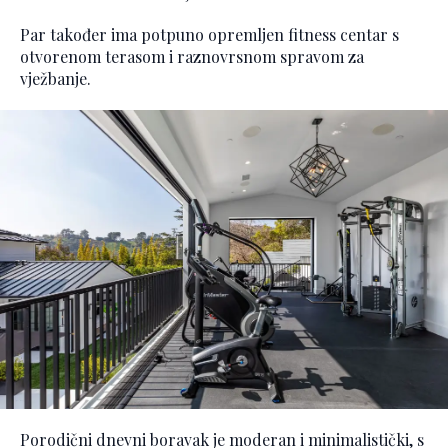
Par također ima potpuno opremljen fitness centar s
otvorenom terasom i raznovrsnom spravom za
vježbanje.
Porodični dnevni boravak je moderan i minimalistički, s