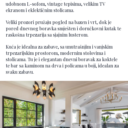
udobnom L-sofom, vintage tepisima, velikim TV
ekranom i eklektičnim stolicama.
Veliki prozori pružaju pogled na bazen i vrt, dok je
pored dnevnog boravka smješten i doručkovni kutak te
raskošna trpezarija sa sjajnim lusterom.
Kuća je idealna za zabave, sa unutrašnjim i vanjskim
trpezarijskim prostorom, modernim stolovima i
stolicama. Tu je i elegantan dnevni boravak za koktele
te bar sa kaminom na drva i policama u boji, idealan za
svaku zabavu.