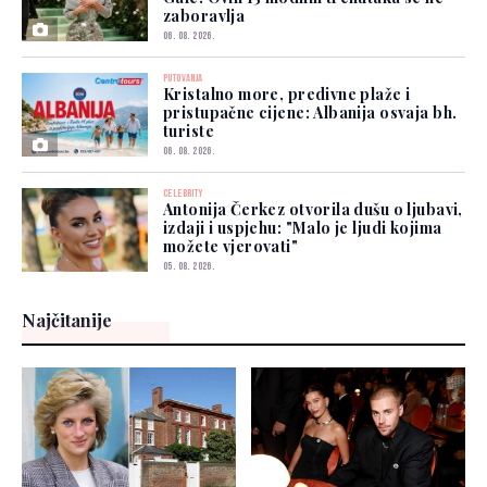
zaboravlja
06. 08. 2026.
PUTOVANJA
Kristalno more, predivne plaže i
pristupačne cijene: Albanija osvaja bh.
turiste
06. 08. 2026.
CELEBRITY
Antonija Čerkez otvorila dušu o ljubavi,
izdaji i uspjehu: "Malo je ljudi kojima
možete vjerovati"
05. 08. 2026.
Najčitanije