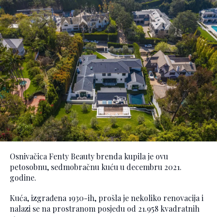
Osnivačica Fenty Beauty brenda kupila je ovu
petosobnu, sedmobračnu kuću u decembru 2021.
godine.
Kuća, izgrađena 1930-ih, prošla je nekoliko renovacija i
nalazi se na prostranom posjedu od 21.958 kvadratnih