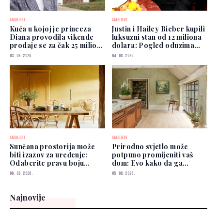
AMBIJENT
AMBIJENT
Kuća u kojoj je princeza
Justin i Hailey Bieber kupili
Diana provodila vikende
luksuzni stan od 12 miliona
prodaje se za čak 25 miliona
dolara: Pogled oduzima
funti
dah
03. 08. 2026.
04. 08. 2026.
AMBIJENT
AMBIJENT
Sunčana prostorija može
Prirodno svjetlo može
biti izazov za uređenje:
potpuno promijeniti vaš
Odaberite pravu boju
dom: Evo kako da ga
zidova
iskoristite
06. 08. 2026.
05. 08. 2026.
Najnovije