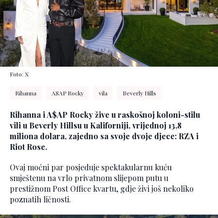
Foto: X
Rihanna
ASAP Rocky
vila
Beverly Hills
Rihanna i A$AP Rocky žive u raskošnoj koloni-stilu
vili u Beverly Hillsu u Kaliforniji, vrijednoj 13,8
miliona dolara, zajedno sa svoje dvoje djece: RZA i
Riot Rose.
Ovaj moćni par posjeduje spektakularnu kuću
smještenu na vrlo privatnom slijepom putu u
prestižnom Post Office kvartu, gdje živi još nekoliko
poznatih ličnosti.