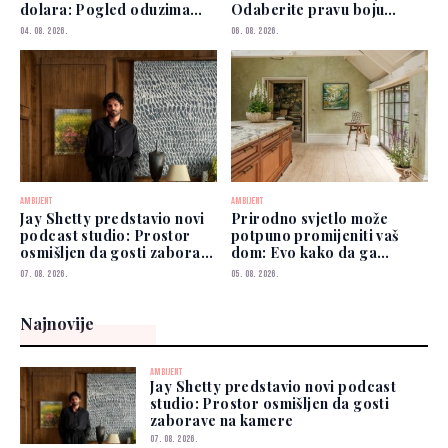
dolara: Pogled oduzima
Odaberite pravu boju
dah
zidova
04. 08. 2026.
06. 08. 2026.
AMBIJENT
AMBIJENT
Jay Shetty predstavio novi
Prirodno svjetlo može
podcast studio: Prostor
potpuno promijeniti vaš
osmišljen da gosti zaborave
dom: Evo kako da ga
na kamere
iskoristite
07. 08. 2026.
05. 08. 2026.
Najnovije
AMBIJENT
Jay Shetty predstavio novi podcast
studio: Prostor osmišljen da gosti
zaborave na kamere
07. 08. 2026.