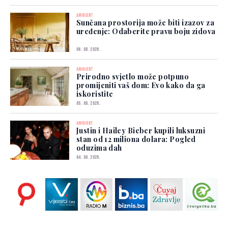
AMBIJENT
Sunčana prostorija može biti izazov za
uređenje: Odaberite pravu boju zidova
06. 08. 2026.
AMBIJENT
Prirodno svjetlo može potpuno
promijeniti vaš dom: Evo kako da ga
iskoristite
05. 08. 2026.
AMBIJENT
Justin i Hailey Bieber kupili luksuzni
stan od 12 miliona dolara: Pogled
oduzima dah
04. 08. 2026.