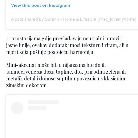
View this post on Instagram
A post shared by Surann - Home & Lifestyle (@sc_lovemyhome)
U prostorijama gdje prevladavaju neutralni tonovi i
jasne linije, ovakav dodatak unosi teksturu i ritam, ali u
mjeri koja poštuje postojeću harmoniju.
Mini-akcenat može biti u nijansama bordo ili
tamnocrvene za dozu topline, dok prirodna zelena ili
metalik detalji donose suptilnu poveznicu s klasičnim
zimskim dekorom.