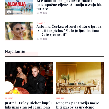
Kristalno more, predivne plaže i
pristupačne cijene: Albanija osvaja bh.
turiste
06. 08. 2026.
CELEBRITY
Antonija Čerkez otvorila dušu o ljubavi,
izdaji i uspjehu: "Malo je ljudi kojima
možete vjerovati"
05. 08. 2026.
Najčitanije
AMBIJENT
AMBIJENT
Justin i Hailey Bieber kupili
Sunčana prostorija može
luksuzni stan od 12 miliona
biti izazov za uređenje: