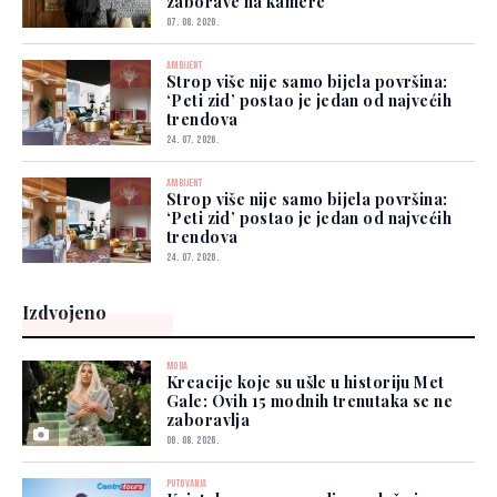
zaborave na kamere
07. 08. 2026.
AMBIJENT
Strop više nije samo bijela površina:
‘Peti zid’ postao je jedan od najvećih
trendova
24. 07. 2026.
AMBIJENT
Strop više nije samo bijela površina:
‘Peti zid’ postao je jedan od najvećih
trendova
24. 07. 2026.
Izdvojeno
MODA
Kreacije koje su ušle u historiju Met
Gale: Ovih 15 modnih trenutaka se ne
zaboravlja
06. 08. 2026.
PUTOVANJA