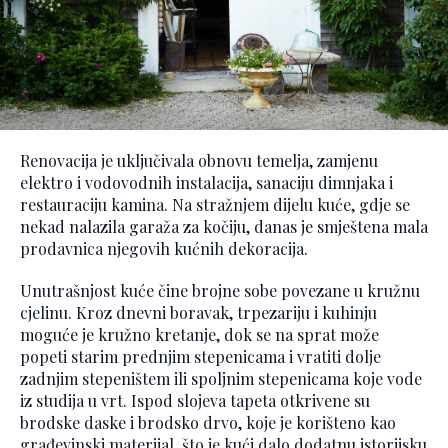
Renovacija je uključivala obnovu temelja, zamjenu
elektro i vodovodnih instalacija, sanaciju dimnjaka i
restauraciju kamina. Na stražnjem dijelu kuće, gdje se
nekad nalazila garaža za kočiju, danas je smještena mala
prodavnica njegovih kućnih dekoracija.
Unutrašnjost kuće čine brojne sobe povezane u kružnu
cjelinu. Kroz dnevni boravak, trpezariju i kuhinju
moguće je kružno kretanje, dok se na sprat može
popeti starim prednjim stepenicama i vratiti dolje
zadnjim stepeništem ili spoljnim stepenicama koje vode
iz studija u vrt. Ispod slojeva tapeta otkrivene su
brodske daske i brodsko drvo, koje je korišteno kao
građevinski materijal, što je kući dalo dodatnu istorijsku