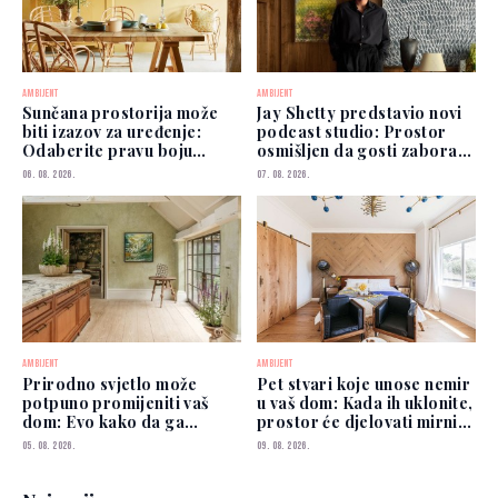
AMBIJENT
AMBIJENT
Sunčana prostorija može
Jay Shetty predstavio novi
biti izazov za uređenje:
podcast studio: Prostor
Odaberite pravu boju
osmišljen da gosti zaborave
zidova
na kamere
06. 08. 2026.
07. 08. 2026.
AMBIJENT
AMBIJENT
Prirodno svjetlo može
Pet stvari koje unose nemir
potpuno promijeniti vaš
u vaš dom: Kada ih uklonite,
dom: Evo kako da ga
prostor će djelovati mirnije
iskoristite
i urednije
05. 08. 2026.
09. 08. 2026.