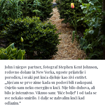
John i njegov partner, fotograf Stephen Kent Johnson,
redovno dolaze iz New Yorka, ugoste prijatelje i
porodicu, i svaki put kuća djeluje kao živi entitet.
„Sjećam se prve zime kada su podovi bili raskopani.
Osjetio sam neku energiju u kući. Nije bilo duhova, ali
bilo je intenzivno. Viknuo sam: ‘Biće bolje!’ I od tada se
sve nekako smirilo. I dalje se zahvalim kući kad
odlazim.“