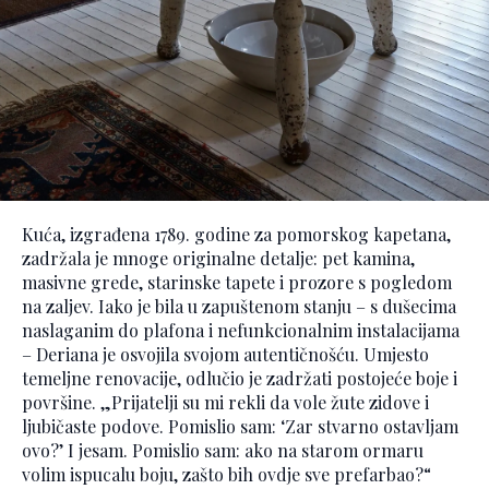
Kuća, izgrađena 1789. godine za pomorskog kapetana,
zadržala je mnoge originalne detalje: pet kamina,
masivne grede, starinske tapete i prozore s pogledom
na zaljev. Iako je bila u zapuštenom stanju – s dušecima
naslaganim do plafona i nefunkcionalnim instalacijama
– Deriana je osvojila svojom autentičnošću. Umjesto
temeljne renovacije, odlučio je zadržati postojeće boje i
površine. „Prijatelji su mi rekli da vole žute zidove i
ljubičaste podove. Pomislio sam: ‘Zar stvarno ostavljam
ovo?’ I jesam. Pomislio sam: ako na starom ormaru
volim ispucalu boju, zašto bih ovdje sve prefarbao?“