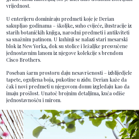
vrijednost.
U enterijeru dominiraju predmeti koje je Derian
sakupljao godinama – školjke, suho cvijeće, ilustracije iz
starih botaničkih knjiga, narodni predmeti i antikviteti
sa snažnim patinom. U kuhinji se nalazi stari mesarski
blok iz New Yorka, dok su stolice i ležaljke presvučene
jednostavnim lanom iz njegove kolekcije s brendom
Cisco Brothers.
Poseban šarm prostoru daju nesavršenosti – izblijedjele
tapete, oguljena boja, pukotine u zidu. Derian kaže da
čak i novi predmeti u njegovom domu izgledaju kao da
imaju prošlost. Unatoč brojnim detaljima, kuća odiše
jednostavnošću i mirom.