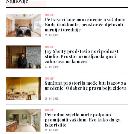
Najnovije
AMBIJENT
Pet stvari koje unose nemir u vaš dom:
Kada ih uklonite, prostor će djelovati
mirnije i urednije
09. 08. 2026.
AMBIJENT
Jay Shetty predstavio novi podcast
studio: Prostor osmišljen da gosti
zaborave na kamere
07. 08. 2026.
AMBIJENT
Sunčana prostorija može biti izazov za
uređenje: Odaberite pravu boju zidova
06. 08. 2026.
AMBIJENT
Prirodno svjetlo može potpuno
promijeniti vaš dom: Evo kako da ga
iskoristite
05. 08. 2026.