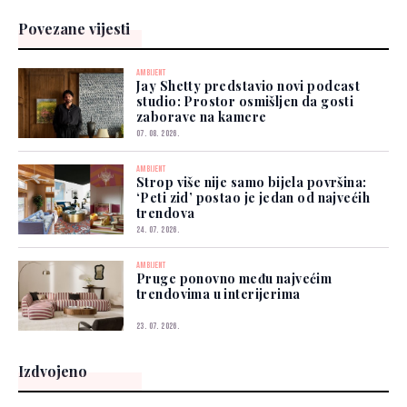
Povezane vijesti
AMBIJENT
Jay Shetty predstavio novi podcast
studio: Prostor osmišljen da gosti
zaborave na kamere
07. 08. 2026.
AMBIJENT
Strop više nije samo bijela površina:
‘Peti zid’ postao je jedan od najvećih
trendova
24. 07. 2026.
AMBIJENT
Pruge ponovno među najvećim
trendovima u interijerima
23. 07. 2026.
Izdvojeno