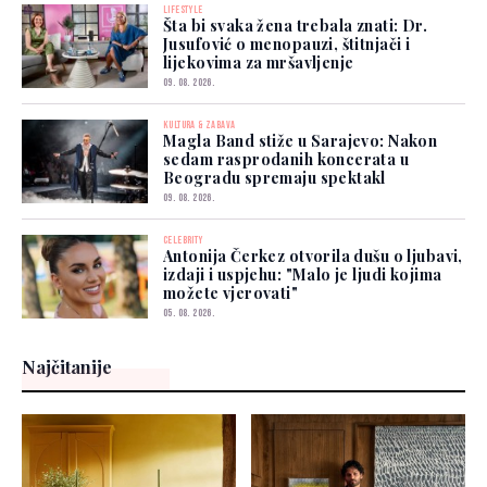
LIFESTYLE
Šta bi svaka žena trebala znati: Dr.
Jusufović o menopauzi, štitnjači i
lijekovima za mršavljenje
09. 08. 2026.
KULTURA & ZABAVA
Magla Band stiže u Sarajevo: Nakon
sedam rasprodanih koncerata u
Beogradu spremaju spektakl
09. 08. 2026.
CELEBRITY
Antonija Čerkez otvorila dušu o ljubavi,
izdaji i uspjehu: "Malo je ljudi kojima
možete vjerovati"
05. 08. 2026.
Najčitanije