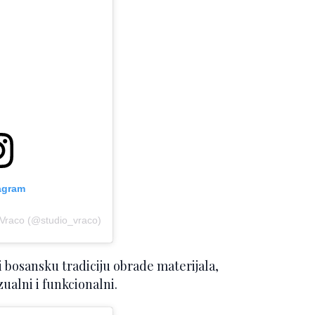
tagram
 Vraco (@studio_vraco)
 bosansku tradiciju obrade materijala,
ualni i funkcionalni.