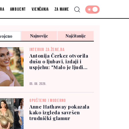
fra
Ambijent
Vjenčanja
Za mame
Najnovije
Najčitanije
vojeno
INTERVJU ZA ŽENE.BA
Antonija Čerkez otvorila
dušu o ljubavi, izdaji i
uspjehu: "Malo je ljudi
kojima možete vjerovati"
05. 08. 2026.
OPUŠTENO I MODERNO
Anne Hathaway pokazala
kako izgleda savršen
trudnički glamur