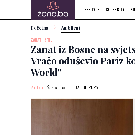
Lifestyle
Celebrity
Ku
Početna
Ambijent
ZANAT I STIL
Zanat iz Bosne na svjet
Vračo oduševio Pariz k
World"
Autor:
Žene.ba
07. 10. 2025.