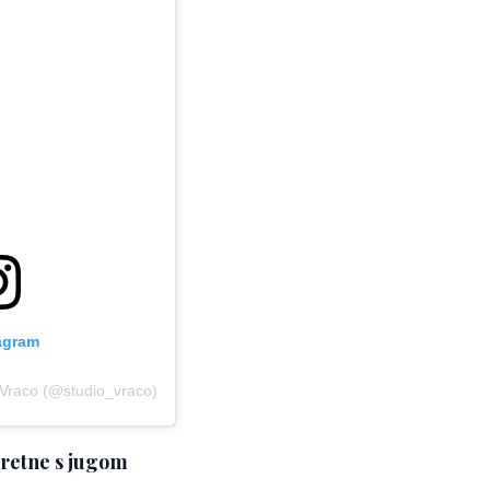
tagram
 Vraco (@studio_vraco)
sretne s jugom