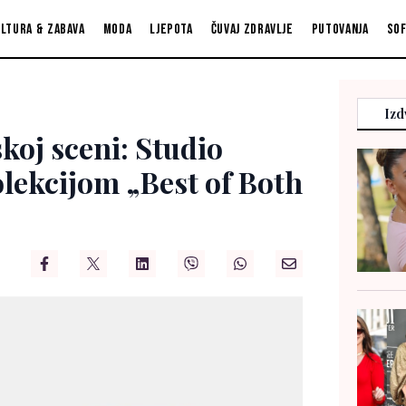
ltura & zabava
Moda
Ljepota
Čuvaj zdravlje
Putovanja
So
Izd
skoj sceni: Studio
olekcijom „Best of Both