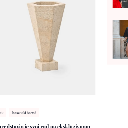
ek
bosanski brend
predstavio je svoj rad na ekskluzivnom