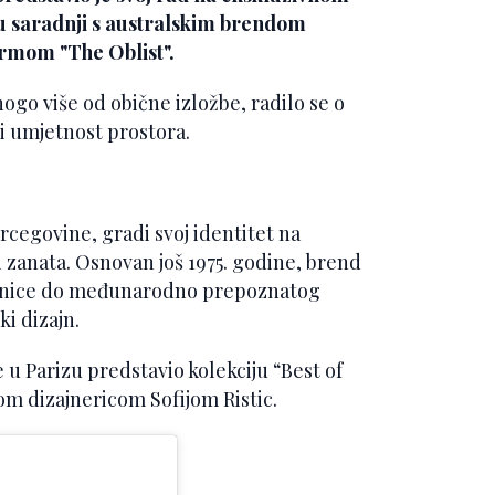
 saradnji s australskim brendom
ormom "The Oblist".
ogo više od obične izložbe, radilo se o
 i umjetnost prostora.
rcegovine, gradi svoj identitet na
i zanata. Osnovan još 1975. godine, brend
dionice do međunarodno prepoznatog
i dizajn.
u Parizu predstavio kolekciju “Best of
om dizajnericom Sofijom Ristic.