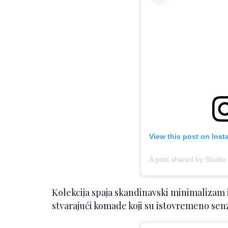
View this post on Ins
A post shared by Studio
Kolekcija spaja skandinavski minimalizam i
stvarajući komade koji su istovremeno senz