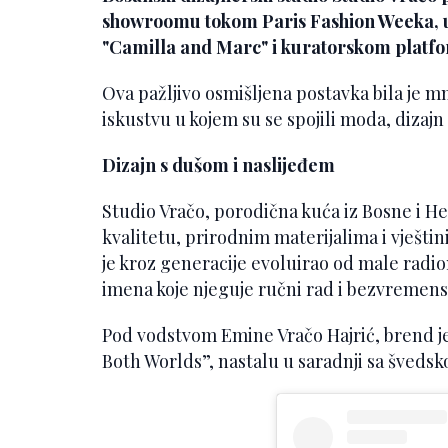
showroomu tokom Paris Fashion Weeka, u
"Camilla and Marc" i kuratorskom platf
Ova pažljivo osmišljena postavka bila je mn
iskustvu u kojem su se spojili moda, dizajn
Dizajn s dušom i naslijeđem
Studio Vračo, porodična kuća iz Bosne i He
kvalitetu, prirodnim materijalima i vještin
je kroz generacije evoluirao od male ra
imena koje njeguje ručni rad i bezvremensk
Pod vodstvom Emine Vračo Hajrić, brend je 
Both Worlds”, nastalu u saradnji sa švedsk