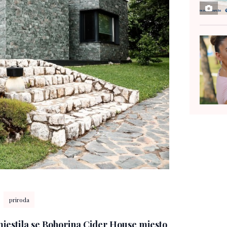
priroda
smjestila se Bohorina Cider House mjesto