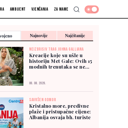
fra
Ambijent
Vjenčanja
Za mame
Najnovije
Najčitanije
vojeno
NEIZBRISIV TRAG JOHNA GALLIANA
Kreacije koje su ušle u
historiju Met Gale: Ovih 15
modnih trenutaka se ne
zaboravlja
06. 08. 2026.
SAVRŠEN ODMOR
Kristalno more, predivne
plaže i pristupačne cijene:
Albanija osvaja bh. turiste