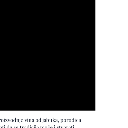
proizvodnje vina od jabuka, porodica
ti da se tradicija može i stvarati.