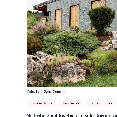
Foto: Lejla Salić/Žene.ba
Bohorina Sajder
Julijan Komšić
Kiseljak
vino
Na brdu iznad Kiseljaka, u selu Borina, 