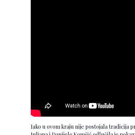
Iako u ovom kraju nije postojala tradicija 
Juliana i Danijele Komšić odlučila je pokaza