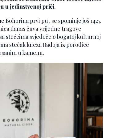
ću u jedinstvenoj priči.
me Bohorina prvi put se spominje još 1427.
ica danas čuva vrijedne tragove
a stećcima svjedoče o bogatoj kulturnoj
ima stećak kneza Radoja iz porodice
lesanim u kamenu.