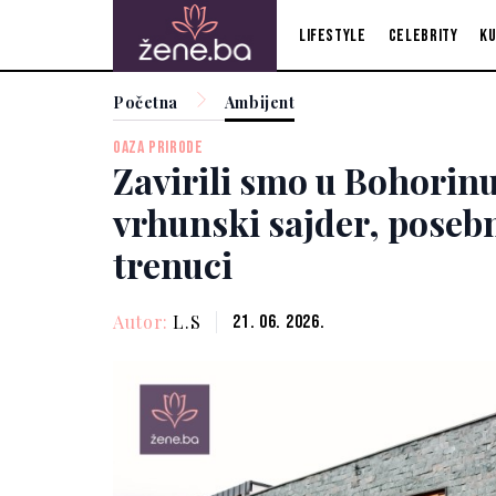
Lifestyle
Celebrity
Ku
Početna
Ambijent
OAZA PRIRODE
Zavirili smo u Bohorinu
vrhunski sajder, posebn
trenuci
Autor:
L.S
21. 06. 2026.