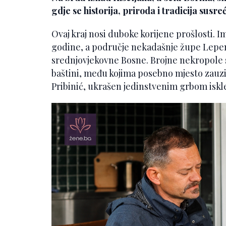
gdje se historija, priroda i tradicija susre
Ovaj kraj nosi duboke korijene prošlosti. I
godine, a područje nekadašnje župe Lepen
srednjovjekovne Bosne. Brojne nekropole s
baštini, među kojima posebno mjesto zauz
Pribinić, ukrašen jedinstvenim grbom isk