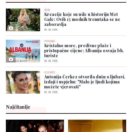
MODA
Kreacije koje su ušle u historiju Met
Gale: Ovih 15 modnih trenutaka se ne
zaboravlja
06. 08. 2026.
PUTOVANJA
Kristalno more, predivne plaže i
pristupačne cijene: Albanija osvaja bh.
turiste
06. 08. 2026.
CELEBRITY
Antonija Čerkez otvorila dušu o ljubavi,
izdaji i uspjehu: "Malo je ljudi kojima
možete vjerovati"
05. 08. 2026.
Najčitanije