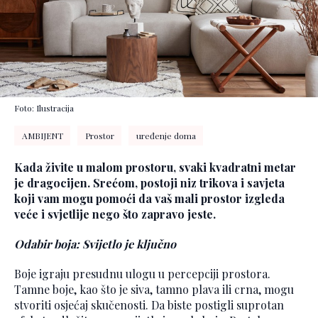
Foto: Ilustracija
AMBIJENT
Prostor
uređenje doma
Kada živite u malom prostoru, svaki kvadratni metar
je dragocijen. Srećom, postoji niz trikova i savjeta
koji vam mogu pomoći da vaš mali prostor izgleda
veće i svjetlije nego što zapravo jeste.
Odabir boja: Svijetlo je ključno
Boje igraju presudnu ulogu u percepciji prostora.
Tamne boje, kao što je siva, tamno plava ili crna, mogu
stvoriti osjećaj skučenosti. Da biste postigli suprotan