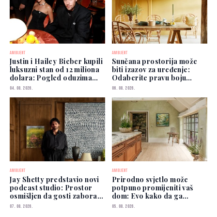
AMBIJENT
AMBIJENT
Justin i Hailey Bieber kupili
Sunčana prostorija može
luksuzni stan od 12 miliona
biti izazov za uređenje:
dolara: Pogled oduzima
Odaberite pravu boju
dah
zidova
04. 08. 2026.
06. 08. 2026.
AMBIJENT
AMBIJENT
Jay Shetty predstavio novi
Prirodno svjetlo može
podcast studio: Prostor
potpuno promijeniti vaš
osmišljen da gosti zaborave
dom: Evo kako da ga
na kamere
iskoristite
07. 08. 2026.
05. 08. 2026.