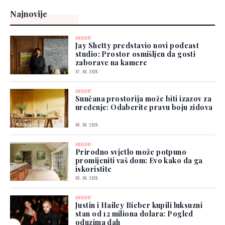
Najnovije
AMBIJENT
Jay Shetty predstavio novi podcast
studio: Prostor osmišljen da gosti
zaborave na kamere
07. 08. 2026.
AMBIJENT
Sunčana prostorija može biti izazov za
uređenje: Odaberite pravu boju zidova
06. 08. 2026.
AMBIJENT
Prirodno svjetlo može potpuno
promijeniti vaš dom: Evo kako da ga
iskoristite
05. 08. 2026.
AMBIJENT
Justin i Hailey Bieber kupili luksuzni
stan od 12 miliona dolara: Pogled
oduzima dah