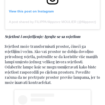
View this post on Instagram
A post shared by FILIPPA filippzorz MOULIER (@filippzorz)
Svjetlost i osvjetljenje: Igrajte se sa svjetlom
Svjetlost može transformisati prostor, čineći ga
svjetlijim i većim. Ako vaš prostor ne dobija dovoljno
prirodnog svjetla, potrudite se da koristite više manjih
lampi umjesto jednog velikog izvora svjetlosti.
Odaberite lampe koje se mogu usmijeravati kako biste
svjetlost rasporedili po cijelom prostoru. Povedite
računa da ne pretrpate prostor previše lampama, jer to
može izazvati kontraefekat.