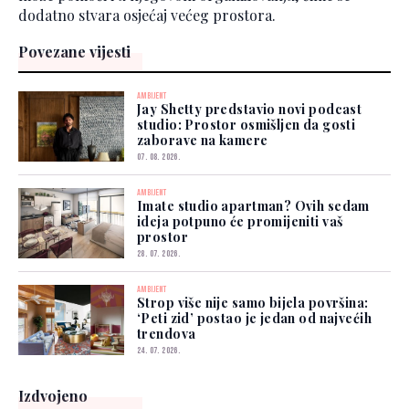
dodatno stvara osjećaj većeg prostora.
Povezane vijesti
AMBIJENT
Jay Shetty predstavio novi podcast
studio: Prostor osmišljen da gosti
zaborave na kamere
07. 08. 2026.
AMBIJENT
Imate studio apartman? Ovih sedam
ideja potpuno će promijeniti vaš
prostor
28. 07. 2026.
AMBIJENT
Strop više nije samo bijela površina:
‘Peti zid’ postao je jedan od najvećih
trendova
24. 07. 2026.
Izdvojeno