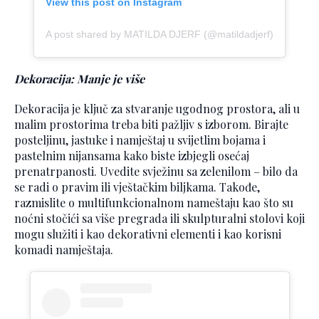
View this post on Instagram
A post shared by MATILDA DJERF (@matildadjerf)
Dekoracija: Manje je više
Dekoracija je ključ za stvaranje ugodnog prostora, ali u
malim prostorima treba biti pažljiv s izborom. Birajte
posteljinu, jastuke i namještaj u svijetlim bojama i
pastelnim nijansama kako biste izbjegli osećaj
prenatrpanosti. Uvedite svježinu sa zelenilom – bilo da
se radi o pravim ili vještačkim biljkama. Takođe,
razmislite o multifunkcionalnom nameštaju kao što su
noćni stočići sa više pregrada ili skulpturalni stolovi koji
mogu služiti i kao dekorativni elementi i kao korisni
komadi namještaja.