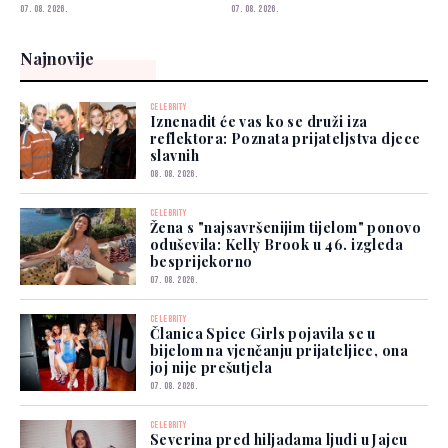
u historiju
prešutjela
07. 08. 2026.
07. 08. 2026.
Najnovije
CELEBRITY
Iznenadit će vas ko se druži iza
reflektora: Poznata prijateljstva djece
slavnih
08. 08. 2026.
CELEBRITY
Žena s "najsavršenijim tijelom" ponovo
oduševila: Kelly Brook u 46. izgleda
besprijekorno
07. 08. 2026.
CELEBRITY
Članica Spice Girls pojavila se u
bijelom na vjenčanju prijateljice, ona
joj nije prešutjela
07. 08. 2026.
CELEBRITY
Severina pred hiljadama ljudi u Jajcu