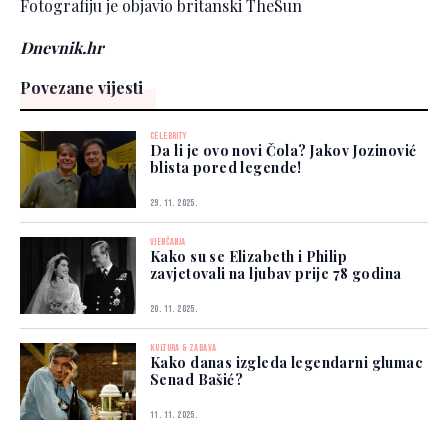
Fotografiju je objavio britanski TheSun
Dnevnik.hr
Povezane vijesti
CELEBRITY
Da li je ovo novi Čola? Jakov Jozinović
blista pored legende!
29. 11. 2025.
VJENČANJA
Kako su se Elizabeth i Philip
zavjetovali na ljubav prije 78 godina
20. 11. 2025.
KULTURA & ZABAVA
Kako danas izgleda legendarni glumac
Senad Bašić?
11. 11. 2025.