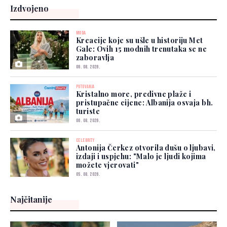
Izdvojeno
MODA
Kreacije koje su ušle u historiju Met
Gale: Ovih 15 modnih trenutaka se ne
zaboravlja
06. 08. 2026.
PUTOVANJA
Kristalno more, predivne plaže i
pristupačne cijene: Albanija osvaja bh.
turiste
06. 08. 2026.
CELEBRITY
Antonija Čerkez otvorila dušu o ljubavi,
izdaji i uspjehu: "Malo je ljudi kojima
možete vjerovati"
05. 08. 2026.
Najčitanije