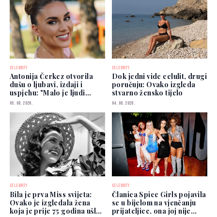
CELEBRITY
CELEBRITY
Antonija Čerkez otvorila
Dok jedni vide celulit, drugi
dušu o ljubavi, izdaji i
poručuju: Ovako izgleda
uspjehu: "Malo je ljudi
stvarno žensko tijelo
kojima možete vjerovati"
05. 08. 2026.
04. 08. 2026.
CELEBRITY
CELEBRITY
Bila je prva Miss svijeta:
Članica Spice Girls pojavila
Ovako je izgledala žena
se u bijelom na vjenčanju
koja je prije 75 godina ušla
prijateljice, ona joj nije