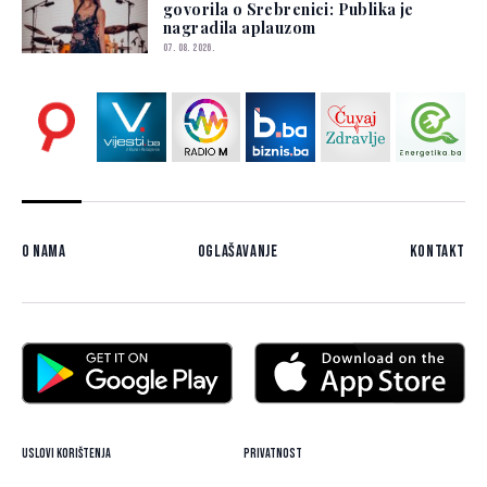
govorila o Srebrenici: Publika je
nagradila aplauzom
07. 08. 2026.
O nama
Oglašavanje
Kontakt
Uslovi korištenja
Privatnost