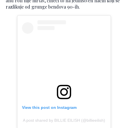
and roll nije mrtav, čineći to na jedinstven način koji se
razlikuje od grunge bendova 90-ih.
View this post on Instagram
A post shared by BILLIE EILISH (@billieeilish)