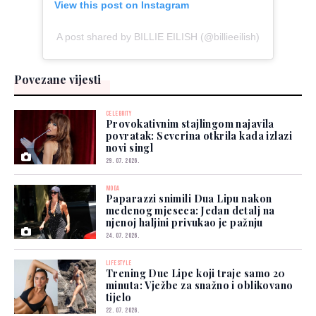
View this post on Instagram
A post shared by BILLIE EILISH (@billieeilish)
Povezane vijesti
CELEBRITY
Provokativnim stajlingom najavila
povratak: Severina otkrila kada izlazi
novi singl
29. 07. 2026.
MODA
Paparazzi snimili Dua Lipu nakon
medenog mjeseca: Jedan detalj na
njenoj haljini privukao je pažnju
24. 07. 2026.
LIFESTYLE
Trening Due Lipe koji traje samo 20
minuta: Vježbe za snažno i oblikovano
tijelo
22. 07. 2026.