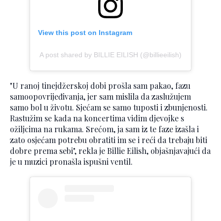
View this post on Instagram
A post shared by BILLIE EILISH (@billieeilish)
"U ranoj tinejdžerskoj dobi prošla sam pakao, fazu
samoopovrijeđivanja, jer sam mislila da zaslužujem
samo bol u životu. Sjećam se samo tuposti i zbunjenosti.
Rastužim se kada na koncertima vidim djevojke s
ožiljcima na rukama. Srećom, ja sam iz te faze izašla i
zato osjećam potrebu obratiti im se i reći da trebaju biti
dobre prema sebi", rekla je Billie Eilish, objašnjavajući da
je u muzici pronašla ispušni ventil.