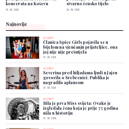
koncerata na Koševu
stvarno žensko tijelo
02. 08. 2026.
04. 08. 2026.
Najnovije
CELEBRITY
Članica Spice Girls pojavila se u
bijelom na vjenčanju prijateljice, ona
joj nije nije prešutjela
07. 08. 2026.
CELEBRITY
Severina pred hiljadama ljudi u Jajcu
govorila o Srebrenici: Publika je
nagradila aplauzom
07. 08. 2026.
CELEBRITY
Bila je prva Miss svijeta: Ovako je
izgledala žena koja je prije 75 godina
ušla u historiju
07. 08. 2026.