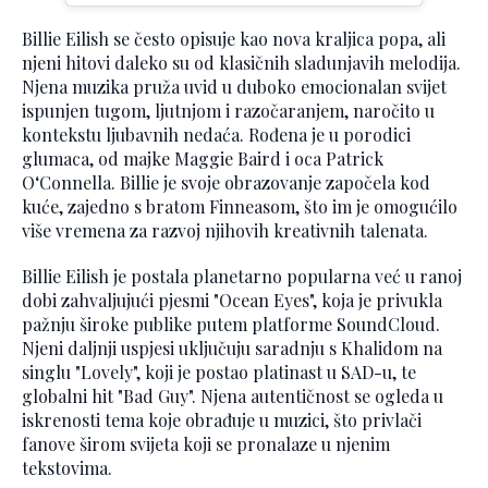
Billie Eilish se često opisuje kao nova kraljica popa, ali
njeni hitovi daleko su od klasičnih sladunjavih melodija.
Njena muzika pruža uvid u duboko emocionalan svijet
ispunjen tugom, ljutnjom i razočaranjem, naročito u
kontekstu ljubavnih nedaća. Rođena je u porodici
glumaca, od majke Maggie Baird i oca Patrick
O‘Connella. Billie je svoje obrazovanje započela kod
kuće, zajedno s bratom Finneasom, što im je omogućilo
više vremena za razvoj njihovih kreativnih talenata.
Billie Eilish je postala planetarno popularna već u ranoj
dobi zahvaljujući pjesmi "Ocean Eyes", koja je privukla
pažnju široke publike putem platforme SoundCloud.
Njeni daljnji uspjesi uključuju saradnju s Khalidom na
singlu "Lovely", koji je postao platinast u SAD-u, te
globalni hit "Bad Guy". Njena autentičnost se ogleda u
iskrenosti tema koje obrađuje u muzici, što privlači
fanove širom svijeta koji se pronalaze u njenim
tekstovima.