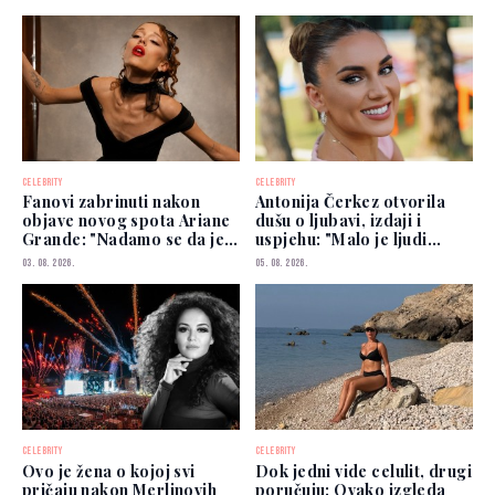
CELEBRITY
CELEBRITY
Fanovi zabrinuti nakon
Antonija Čerkez otvorila
objave novog spota Ariane
dušu o ljubavi, izdaji i
Grande: "Nadamo se da je
uspjehu: "Malo je ljudi
dobro"
kojima možete vjerovati"
03. 08. 2026.
05. 08. 2026.
CELEBRITY
CELEBRITY
Ovo je žena o kojoj svi
Dok jedni vide celulit, drugi
pričaju nakon Merlinovih
poručuju: Ovako izgleda