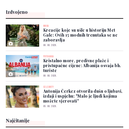
Izdvojeno
MODA
Kreacije koje su ušle u historiju Met
Gale: Ovih 15 modnih trenutaka se ne
zaboravlja
06. 08. 2026.
PUTOVANJA
Kristalno more, predivne plaže i
pristupačne cijene: Albanija osvaja bh.
turiste
06. 08. 2026.
CELEBRITY
Antonija Čerkez otvorila dušu o ljubavi,
izdaji i uspjehu: "Malo je ljudi kojima
možete vjerovati"
05. 08. 2026.
Najčitanije