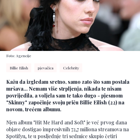
Foto: Agencije
Billie Eilish
pjevačica
Celebrity
Kažu da izgledam sretno, samo zato što sam postala
mršava… Nemam više strpljenja, nikada te nisam
povrijedila, a voljela sam te tako dugo - pjesmom
"Skinny" započinje svoju priču Billie Eilish (22) na
novom, trećem albumu.
Njen album "Hit Me Hard and Soft" je već prvog dana
objave dostigao impresivnih 72,7 miliona streamova na
Spotifyu, te u posljednje tri sedmice skupio četiri