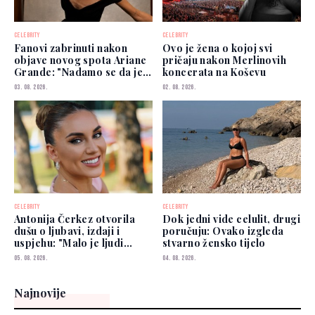
CELEBRITY
CELEBRITY
Fanovi zabrinuti nakon
Ovo je žena o kojoj svi
objave novog spota Ariane
pričaju nakon Merlinovih
Grande: "Nadamo se da je
koncerata na Koševu
dobro"
03. 08. 2026.
02. 08. 2026.
CELEBRITY
CELEBRITY
Antonija Čerkez otvorila
Dok jedni vide celulit, drugi
dušu o ljubavi, izdaji i
poručuju: Ovako izgleda
uspjehu: "Malo je ljudi
stvarno žensko tijelo
kojima možete vjerovati"
05. 08. 2026.
04. 08. 2026.
Najnovije