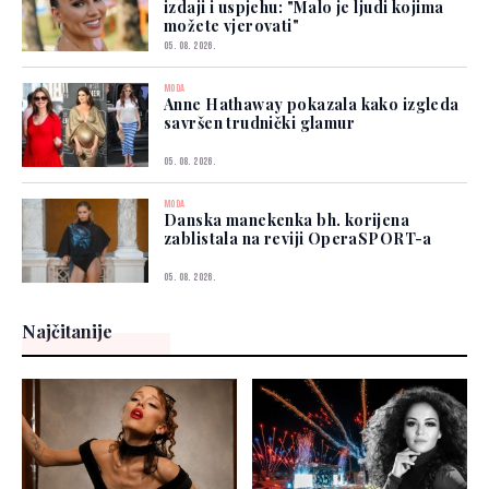
izdaji i uspjehu: "Malo je ljudi kojima
možete vjerovati"
05. 08. 2026.
MODA
Anne Hathaway pokazala kako izgleda
savršen trudnički glamur
05. 08. 2026.
MODA
Danska manekenka bh. korijena
zablistala na reviji OperaSPORT-a
05. 08. 2026.
Najčitanije