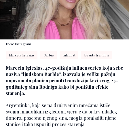
Foto: Instagram
Marcela Iglesias
Barbie
mladost
beauty trendovi
Marcela Iglesias, 47-godišnja influenserica koja sebe
naziva "ljudskom Barbie", izazvala je veliku pažnju
najavom da planira primiti transfuziju krvi svog 23-
godišnjeg sina Rodriga kako bi poništila efekte
starenja.
Argentinka, koja se na društvenim mrežama ističe
svojim mladolikim izgledom, vjeruje da bi krv mlađeg
donora, posebno njenog sina, mogla pomladiti njene
stanice i tako usporiti proces starenja.