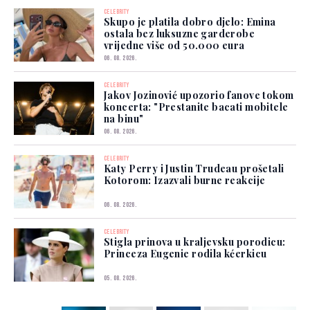
CELEBRITY
Skupo je platila dobro djelo: Emina
ostala bez luksuzne garderobe
vrijedne više od 50.000 eura
06. 08. 2026.
CELEBRITY
Jakov Jozinović upozorio fanove tokom
koncerta: "Prestanite bacati mobitele
na binu"
06. 08. 2026.
CELEBRITY
Katy Perry i Justin Trudeau prošetali
Kotorom: Izazvali burne reakcije
06. 08. 2026.
CELEBRITY
Stigla prinova u kraljevsku porodicu:
Princeza Eugenie rodila kćerkicu
05. 08. 2026.