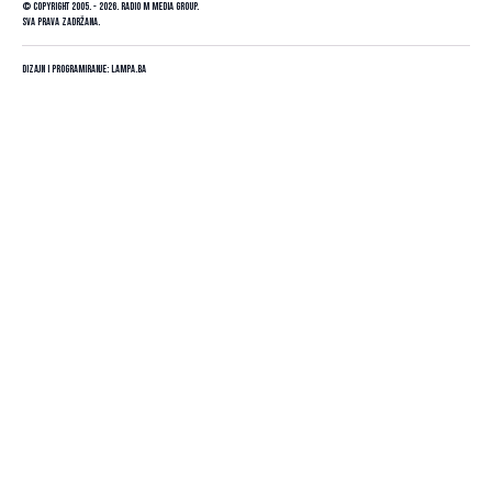
© Copyright 2005. - 2026. Radio M Media Group.
Sva prava zadržana.
Dizajn i programiranje:
Lampa.ba