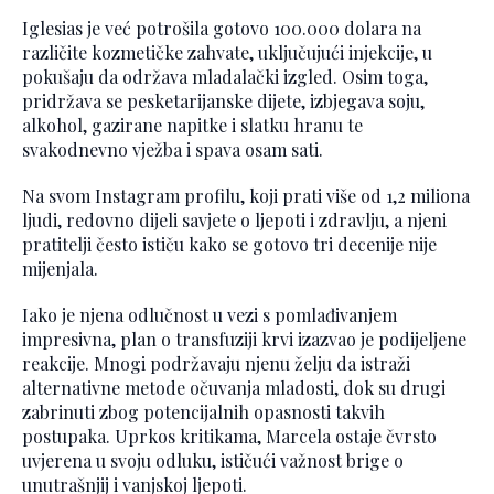
Iglesias je već potrošila gotovo 100.000 dolara na
različite kozmetičke zahvate, uključujući injekcije, u
pokušaju da održava mladalački izgled. Osim toga,
pridržava se pesketarijanske dijete, izbjegava soju,
alkohol, gazirane napitke i slatku hranu te
svakodnevno vježba i spava osam sati.
Na svom Instagram profilu, koji prati više od 1,2 miliona
ljudi, redovno dijeli savjete o ljepoti i zdravlju, a njeni
pratitelji često ističu kako se gotovo tri decenije nije
mijenjala.
Iako je njena odlučnost u vezi s pomlađivanjem
impresivna, plan o transfuziji krvi izazvao je podijeljene
reakcije. Mnogi podržavaju njenu želju da istraži
alternativne metode očuvanja mladosti, dok su drugi
zabrinuti zbog potencijalnih opasnosti takvih
postupaka. Uprkos kritikama, Marcela ostaje čvrsto
uvjerena u svoju odluku, ističući važnost brige o
unutrašnjij i vanjskoj ljepoti.