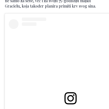
ne samo za sebe, već i za svoju 75-godišnju majku
Gracielu, koja također planira primiti krv svog sina.