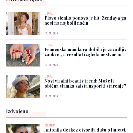
LJEPOTA
Plavo sjenilo ponovo je hit: Zendaya ga
nosi na najbolji način
10. 07. 2026.
LJEPOTA
Francuska manikura dobila je zavodljiv
zaokret, a rezultat izgleda nestvarno
19. 06. 2026.
LJEPOTA
Novi viralni beauty trend: Može li
obična slamka zaista usporiti starenje?
18. 06. 2026.
Izdvojeno
CELEBRITY
Antonija Čerkez otvorila dušu o ljubavi,