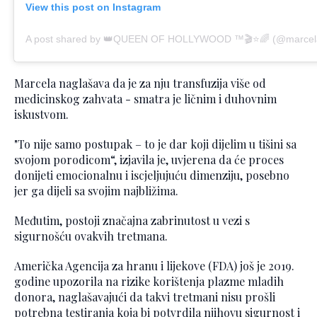
View this post on Instagram
Marcela naglašava da je za nju transfuzija više od
medicinskog zahvata - smatra je ličnim i duhovnim
iskustvom.
"To nije samo postupak – to je dar koji dijelim u tišini sa
svojom porodicom“, izjavila je, uvjerena da će proces
donijeti emocionalnu i iscjeljujuću dimenziju, posebno
jer ga dijeli sa svojim najbližima.
Međutim, postoji značajna zabrinutost u vezi s
sigurnošću ovakvih tretmana.
Američka Agencija za hranu i lijekove (FDA) još je 2019.
godine upozorila na rizike korištenja plazme mladih
donora, naglašavajući da takvi tretmani nisu prošli
potrebna testiranja koja bi potvrdila njihovu sigurnost i