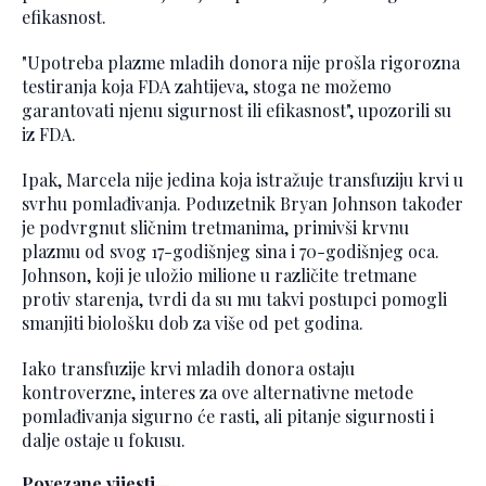
efikasnost.
"Upotreba plazme mladih donora nije prošla rigorozna
testiranja koja FDA zahtijeva, stoga ne možemo
garantovati njenu sigurnost ili efikasnost", upozorili su
iz FDA.
Ipak, Marcela nije jedina koja istražuje transfuziju krvi u
svrhu pomlađivanja. Poduzetnik Bryan Johnson također
je podvrgnut sličnim tretmanima, primivši krvnu
plazmu od svog 17-godišnjeg sina i 70-godišnjeg oca.
Johnson, koji je uložio milione u različite tretmane
protiv starenja, tvrdi da su mu takvi postupci pomogli
smanjiti biološku dob za više od pet godina.
Iako transfuzije krvi mladih donora ostaju
kontroverzne, interes za ove alternativne metode
pomlađivanja sigurno će rasti, ali pitanje sigurnosti i
dalje ostaje u fokusu.
Povezane vijesti