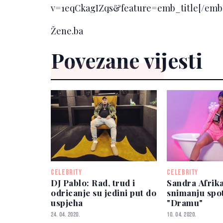
v=1eqCkagIZqs&feature=emb_title[/emb
Žene.ba
Povezane vijesti
CELEBRITY
CELEBRITY
DJ Pablo: Rad, trud i
Sandra Afrik
odricanje su jedini put do
snimanju spo
uspjeha
"Dramu"
24. 04. 2020.
10. 04. 2020.