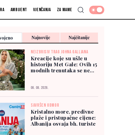
fra
Ambijent
Vjenčanja
Za mame
Najnovije
Najčitanije
vojeno
NEIZBRISIV TRAG JOHNA GALLIANA
Kreacije koje su ušle u
historiju Met Gale: Ovih 15
modnih trenutaka se ne
zaboravlja
06. 08. 2026.
SAVRŠEN ODMOR
Kristalno more, predivne
plaže i pristupačne cijene:
Albanija osvaja bh. turiste