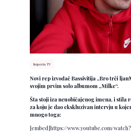
Imperia TV
Novi rep izvođač Bassivitija „Bro trči lj
svojim prvim solo albumom „Milke“.
Šta stoji iza neuobičajenog imena, i stila
za koju je dao ekskluzivan intervju u koj
mnogo toga:
[embed]https://www.youtube.com/watch?