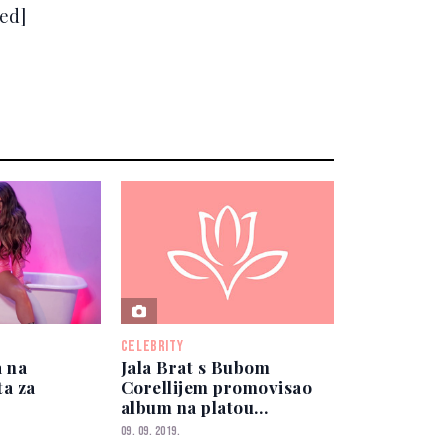
ed]
CELEBRITY
a na
Jala Brat s Bubom
ta za
Corellijem promovisao
album na platou
Skenderija
09. 09. 2019.