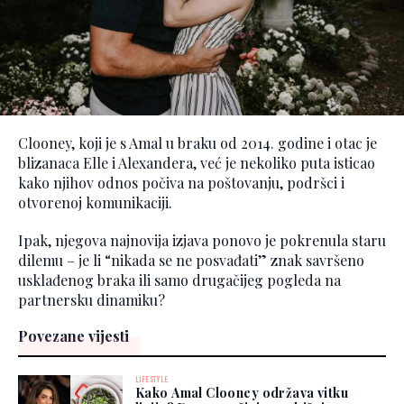
Clooney, koji je s Amal u braku od 2014. godine i otac je
blizanaca Elle i Alexandera, već je nekoliko puta isticao
kako njihov odnos počiva na poštovanju, podršci i
otvorenoj komunikaciji.
Ipak, njegova najnovija izjava ponovo je pokrenula staru
dilemu – je li “nikada se ne posvađati” znak savršeno
usklađenog braka ili samo drugačijeg pogleda na
partnersku dinamiku?
Povezane vijesti
LIFESTYLE
Kako Amal Clooney održava vitku