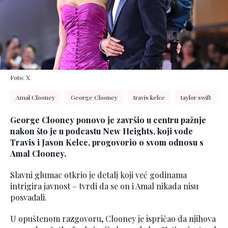
Foto: X
Amal Clooney
George Clooney
travis kelce
taylor swift
George Clooney ponovo je završio u centru pažnje
nakon što je u podcastu New Heights, koji vode
Travis i Jason Kelce, progovorio o svom odnosu s
Amal Clooney.
Slavni glumac otkrio je detalj koji već godinama
intrigira javnost – tvrdi da se on i Amal nikada nisu
posvađali.
U opuštenom razgovoru, Clooney je ispričao da njihova