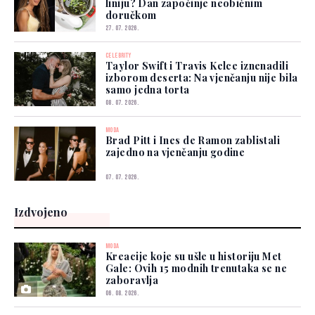
liniju? Dan započinje neobičnim
doručkom
27. 07. 2026.
CELEBRITY
Taylor Swift i Travis Kelce iznenadili
izborom deserta: Na vjenčanju nije bila
samo jedna torta
08. 07. 2026.
MODA
Brad Pitt i Ines de Ramon zablistali
zajedno na vjenčanju godine
07. 07. 2026.
Izdvojeno
MODA
Kreacije koje su ušle u historiju Met
Gale: Ovih 15 modnih trenutaka se ne
zaboravlja
06. 08. 2026.