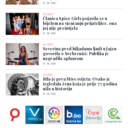
07. 08. 2026.
CELEBRITY
Članica Spice Girls pojavila se u
bijelom na vjenčanju prijateljice, ona
joj nije prešutjela
07. 08. 2026.
CELEBRITY
Severina pred hiljadama ljudi u Jajcu
govorila o Srebrenici: Publika je
nagradila aplauzom
07. 08. 2026.
CELEBRITY
Bila je prva Miss svijeta: Ovako je
izgledala žena koja je prije 75 godina
ušla u historiju
07. 08. 2026.