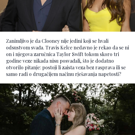
Zanimljivo je da Clooney nije jedini koji se hvali
odsustvom svađa. Travis Kelce nedavno je rekao da se ni
on i njegova zaručnica Taylor Swift tokom skoro tri
godine veze nikada nisu posvađali, što je dodatno
otvorilo pitanje: postoji li zaista veza bez rasprava ili se
samo radi o drugačijem načinu rješavanja napetosti?