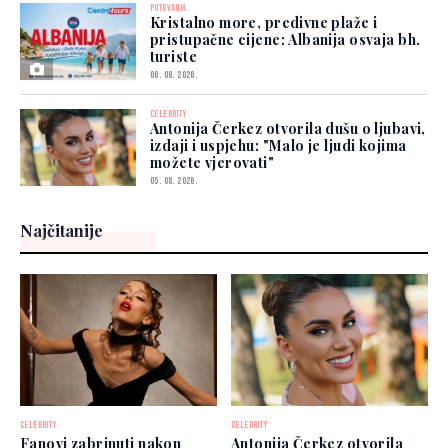
PUTOVANJA
Kristalno more, predivne plaže i
pristupačne cijene: Albanija osvaja bh.
turiste
06. 08. 2026.
CELEBRITY
Antonija Čerkez otvorila dušu o ljubavi,
izdaji i uspjehu: "Malo je ljudi kojima
možete vjerovati"
05. 08. 2026.
Najčitanije
CELEBRITY
CELEBRITY
Fanovi zabrinuti nakon
Antonija Čerkez otvorila