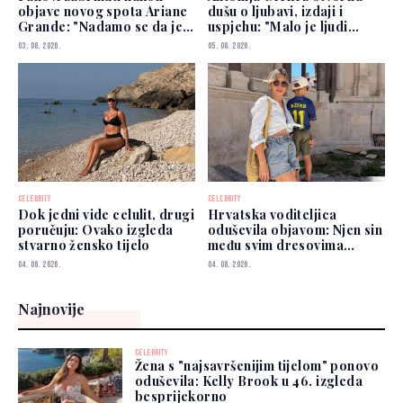
objave novog spota Ariane
dušu o ljubavi, izdaji i
Grande: "Nadamo se da je
uspjehu: "Malo je ljudi
dobro"
kojima možete vjerovati"
03. 08. 2026.
05. 08. 2026.
CELEBRITY
CELEBRITY
Dok jedni vide celulit, drugi
Hrvatska voditeljica
poručuju: Ovako izgleda
oduševila objavom: Njen sin
stvarno žensko tijelo
među svim dresovima
izabrao Zmajeve
04. 08. 2026.
04. 08. 2026.
Najnovije
CELEBRITY
Žena s "najsavršenijim tijelom" ponovo
oduševila: Kelly Brook u 46. izgleda
besprijekorno