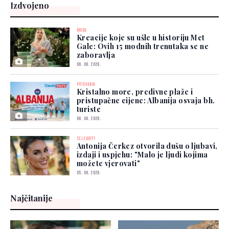
Izdvojeno
MODA
Kreacije koje su ušle u historiju Met
Gale: Ovih 15 modnih trenutaka se ne
zaboravlja
06. 08. 2026.
PUTOVANJA
Kristalno more, predivne plaže i
pristupačne cijene: Albanija osvaja bh.
turiste
06. 08. 2026.
CELEBRITY
Antonija Čerkez otvorila dušu o ljubavi,
izdaji i uspjehu: "Malo je ljudi kojima
možete vjerovati"
05. 08. 2026.
Najčitanije