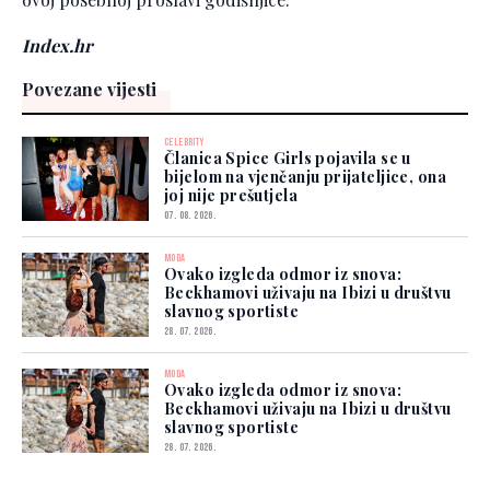
Index.hr
Povezane vijesti
CELEBRITY
Članica Spice Girls pojavila se u
bijelom na vjenčanju prijateljice, ona
joj nije prešutjela
07. 08. 2026.
MODA
Ovako izgleda odmor iz snova:
Beckhamovi uživaju na Ibizi u društvu
slavnog sportiste
28. 07. 2026.
MODA
Ovako izgleda odmor iz snova:
Beckhamovi uživaju na Ibizi u društvu
slavnog sportiste
28. 07. 2026.