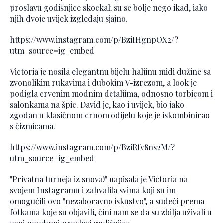
proslavu godišnjice skockali su se bolje nego ikad, iako
njih dvoje uvijek izgledaju sjajno.
https://www.instagram.com/p/BziIHgnpOX2/?
utm_source=ig_embed
Victoria je nosila elegantnu bijelu haljinu midi dužine sa
zvonolikim rukavima i dubokim V-izrezom, a look je
podigla crvenim modnim detaljima, odnosno torbicom i
salonkama na špic. David je, kao i uvijek, bio jako
zgodan u klasičnom crnom odijelu koje je iskombinirao
s čizmicama.
https://www.instagram.com/p/BziRfv8ns2M/?
utm_source=ig_embed
"Privatna turneja iz snova!" napisala je Victoria na
svojem Instagramu i zahvalila svima koji su im
omogućili ovo "nezaboravno iskustvo", a sudeći prema
fotkama koje su objavili, čini nam se da su zbilja uživali u
ovoj posebnoj proslavi godišnjice.