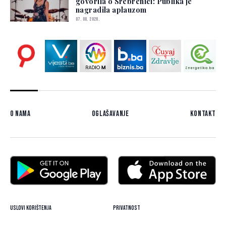
govorila o Srebrenici: Publika je
nagradila aplauzom
07. 08. 2026.
O nama
Oglašavanje
Kontakt
Uslovi korištenja
Privatnost