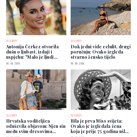
CELEBRITY
CELEBRITY
Antonija Čerkez otvorila
Dok jedni vide celulit, drugi
dušu o ljubavi, izdaji i
poručuju: Ovako izgleda
uspjehu: "Malo je ljudi
stvarno žensko tijelo
kojima možete vjerovati"
05. 08. 2026.
04. 08. 2026.
CELEBRITY
CELEBRITY
Hrvatska voditeljica
Bila je prva Miss svijeta:
oduševila objavom: Njen sin
Ovako je izgledala žena
među svim dresovima
koja je prije 75 godina ušla
izabrao Zmajeve
u historiju