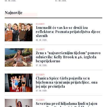
04. 08. 2026.
07. 08. 2026.
Najnovije
CELEBRITY
Iznenadit će vas ko se druži iza
reflektora: Poznata prijateljstva djece
slavnih
08. 08. 2026.
CELEBRITY
Žena s "najsavršenijim tijelom" ponovo
oduševila: Kelly Brook u 46. izgleda
besprijekorno
07. 08. 2026.
CELEBRITY
Članica Spice Girls pojavila se u
bijelom na vjenčanju prijateljice, ona
joj nije prešutjela
07. 08. 2026.
CELEBRITY
Severina pred hiljadama ljudi u Jajcu