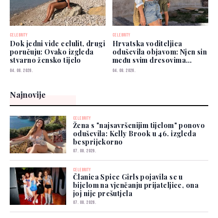
CELEBRITY
CELEBRITY
Dok jedni vide celulit, drugi
Hrvatska voditeljica
poručuju: Ovako izgleda
oduševila objavom: Njen sin
stvarno žensko tijelo
među svim dresovima
izabrao Zmajeve
04. 08. 2026.
04. 08. 2026.
Najnovije
CELEBRITY
Žena s "najsavršenijim tijelom" ponovo
oduševila: Kelly Brook u 46. izgleda
besprijekorno
07. 08. 2026.
CELEBRITY
Članica Spice Girls pojavila se u
bijelom na vjenčanju prijateljice, ona
joj nije prešutjela
07. 08. 2026.