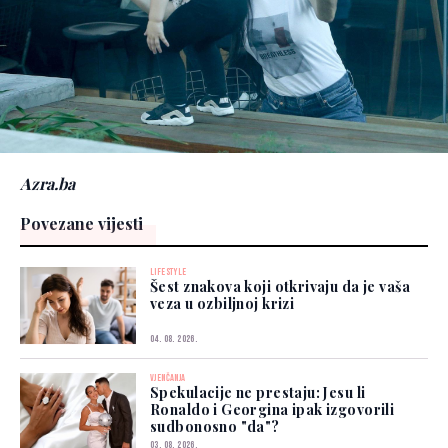
Azra.ba
Povezane vijesti
LIFESTYLE
Šest znakova koji otkrivaju da je vaša
veza u ozbiljnoj krizi
04. 08. 2026.
VJENČANJA
Spekulacije ne prestaju: Jesu li
Ronaldo i Georgina ipak izgovorili
sudbonosno "da"?
03. 08. 2026.