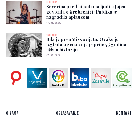
CELEBRITY
Severina pred hiljadama ljudi u Jajcu
govorila o Srebrenici: Publika je
nagradila aplauzom
07. 08. 2026.
CELEBRITY
Bila je prva Miss svijeta: Ovako je
izgledala žena koja je prije 75 godina
ušla u historiju
07. 08. 2026.
O nama
Oglašavanje
Kontakt