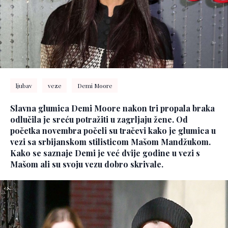
ljubav
veze
Demi Moore
Slavna glumica Demi Moore nakon tri propala braka
odlučila je sreću potražiti u zagrljaju žene. Od
početka novembra počeli su tračevi kako je glumica u
vezi sa srbijanskom stilisticom Mašom Mandžukom.
Kako se saznaje Demi je već dvije godine u vezi s
Mašom ali su svoju vezu dobro skrivale.