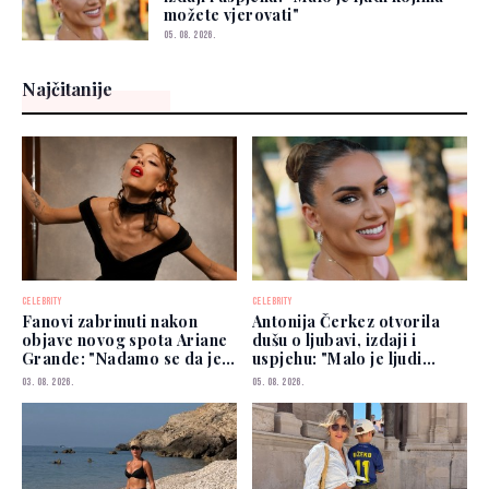
možete vjerovati"
05. 08. 2026.
Najčitanije
CELEBRITY
CELEBRITY
Fanovi zabrinuti nakon
Antonija Čerkez otvorila
objave novog spota Ariane
dušu o ljubavi, izdaji i
Grande: "Nadamo se da je
uspjehu: "Malo je ljudi
dobro"
kojima možete vjerovati"
03. 08. 2026.
05. 08. 2026.