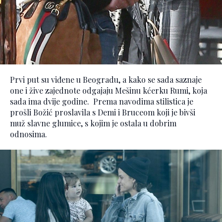
Prvi put su viđene u Beogradu, a kako se sada saznaje
one i žive zajednote odgajaju Mešinu kćerku Rumi, koja
sada ima dvije godine. Prema navodima stilistica je
prošli Božić proslavila s Demi i Bruceom koji je bivši
muž slavne glumice, s kojim je ostala u dobrim
odnosima.