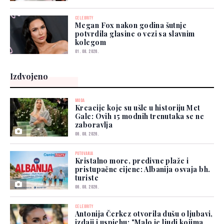
CELEBRITY
Megan Fox nakon godina šutnje
potvrdila glasine o vezi sa slavnim
kolegom
01. 08. 2026.
Izdvojeno
MODA
Kreacije koje su ušle u historiju Met
Gale: Ovih 15 modnih trenutaka se ne
zaboravlja
06. 08. 2026.
PUTOVANJA
Kristalno more, predivne plaže i
pristupačne cijene: Albanija osvaja bh.
turiste
06. 08. 2026.
CELEBRITY
Antonija Čerkez otvorila dušu o ljubavi,
izdaji i uspjehu: "Malo je ljudi kojima