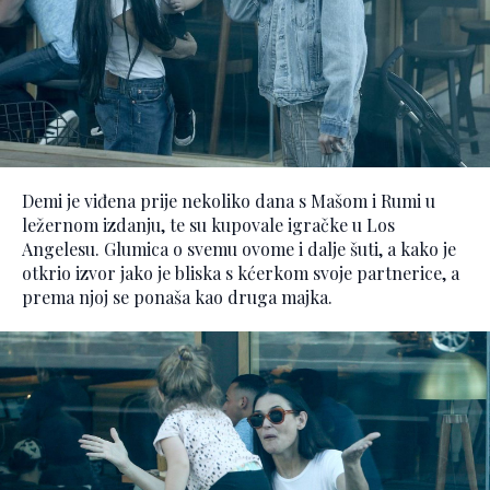
Demi je viđena prije nekoliko dana s Mašom i Rumi u
ležernom izdanju, te su kupovale igračke u Los
Angelesu. Glumica o svemu ovome i dalje šuti, a kako je
otkrio izvor jako je bliska s kćerkom svoje partnerice, a
prema njoj se ponaša kao druga majka.