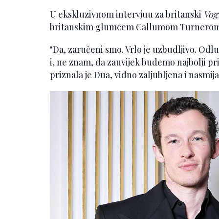
U ekskluzivnom intervjuu za britanski
Vog
britanskim glumcem Callumom Turnerom od
"Da, zaručeni smo. Vrlo je uzbudljivo. Odl
i, ne znam, da zauvijek budemo najbolji prij
priznala je Dua, vidno zaljubljena i nasmij