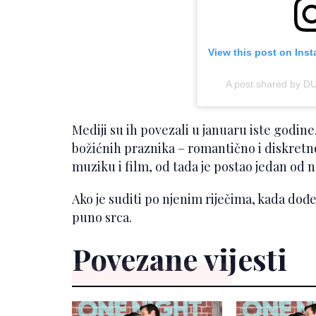
View this post on Ins
A post shared by D
Mediji su ih povezali u januaru iste godin
božićnih praznika – romantično i diskretno, 
muziku i film, od tada je postao jedan od n
Ako je suditi po njenim riječima, kada dođe t
puno srca.
Povezane vijesti