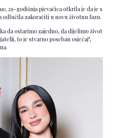
ue
, 29-godišnja pjevačica otkrila je da je s
lučila zakoračiti u novu životnu fazu.
uka da ostarimo zajedno, da dijelimo život
atelji, to je stvarno poseban osjećaj",
ana.