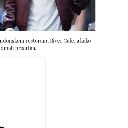
ondonskom restoranu River Cafe, a kako
a odmah prisutna.