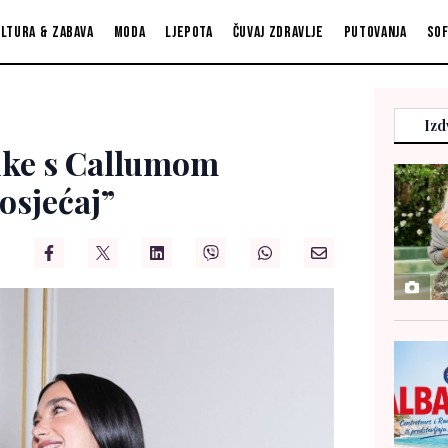
ltura & zabava
Moda
Ljepota
Čuvaj zdravlje
Putovanja
So
Izd
uke s Callumom
osjećaj”