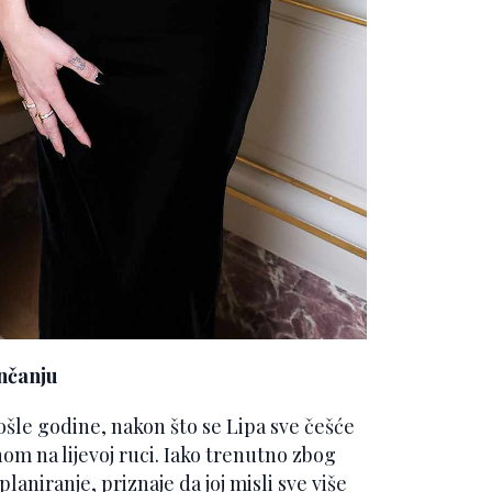
enčanju
ošle godine, nakon što se Lipa sve češće
nom na lijevoj ruci. Iako trenutno zbog
niranje, priznaje da joj misli sve više