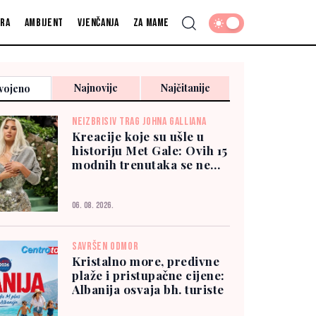
fra
Ambijent
Vjenčanja
Za mame
Najnovije
Najčitanije
vojeno
NEIZBRISIV TRAG JOHNA GALLIANA
Kreacije koje su ušle u
historiju Met Gale: Ovih 15
modnih trenutaka se ne
zaboravlja
06. 08. 2026.
SAVRŠEN ODMOR
Kristalno more, predivne
plaže i pristupačne cijene:
Albanija osvaja bh. turiste