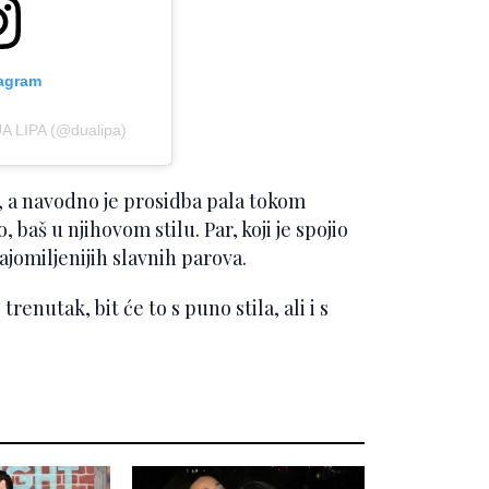
tagram
UA LIPA (@dualipa)
e, a navodno je prosidba pala tokom
baš u njihovom stilu. Par, koji je spojio
ajomiljenijih slavnih parova.
renutak, bit će to s puno stila, ali i s