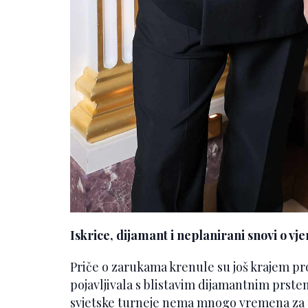
Iskrice, dijamant i neplanirani snovi o vj
Priče o zarukama krenule su još krajem pr
pojavljivala s blistavim dijamantnim prste
svjetske turneje nema mnogo vremena za pla