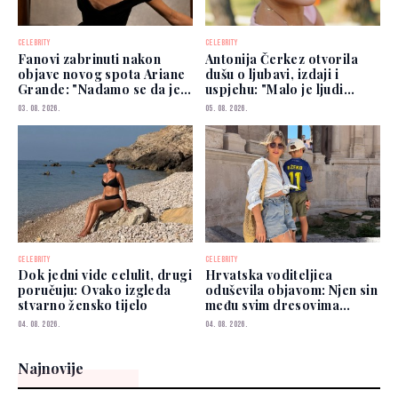
CELEBRITY
CELEBRITY
Fanovi zabrinuti nakon
Antonija Čerkez otvorila
objave novog spota Ariane
dušu o ljubavi, izdaji i
Grande: "Nadamo se da je
uspjehu: "Malo je ljudi
dobro"
kojima možete vjerovati"
03. 08. 2026.
05. 08. 2026.
CELEBRITY
CELEBRITY
Dok jedni vide celulit, drugi
Hrvatska voditeljica
poručuju: Ovako izgleda
oduševila objavom: Njen sin
stvarno žensko tijelo
među svim dresovima
izabrao Zmajeve
04. 08. 2026.
04. 08. 2026.
Najnovije