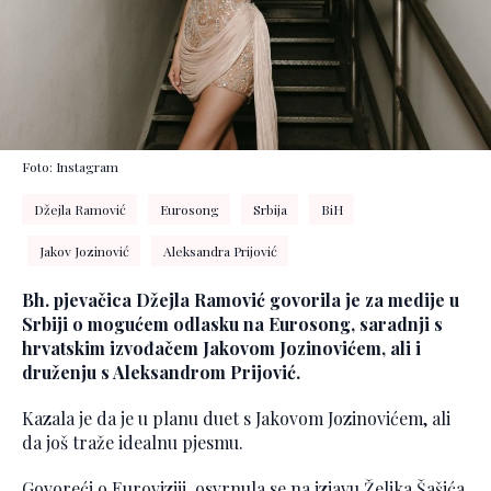
Foto: Instagram
Džejla Ramović
Eurosong
Srbija
BiH
Jakov Jozinović
Aleksandra Prijović
Bh. pjevačica Džejla Ramović govorila je za medije u
Srbiji o mogućem odlasku na Eurosong, saradnji s
hrvatskim izvođačem Jakovom Jozinovićem, ali i
druženju s Aleksandrom Prijović.
Kazala je da je u planu duet s Jakovom Jozinovićem, ali
da još traže idealnu pjesmu.
Govoreći o Euroviziji, osvrnula se na izjavu Željka Šašića