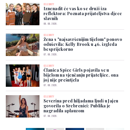
CELEBRITY
Iznenadit će vas ko se druži iza
reflektora: Poznata prijateljstva djece
slavnih
08. 08. 2026.
CELEBRITY
Žena s "najsavršenijim tijelom" ponovo
oduševila: Kelly Brook u 46. izgleda
besprijekorno
07. 08. 2026.
CELEBRITY
Članica Spice Girls pojavila se u
bijelom na vjenčanju prijateljice, ona
joj nije prešutjela
07. 08. 2026.
CELEBRITY
Severina pred hiljadama ljudi u Jajcu
govorila o Srebrenici: Publika je
nagradila aplauzom
07. 08. 2026.