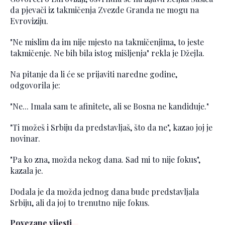
da pjevači iz takmičenja Zvezde Granda ne mogu na
Evroviziju.
"Ne mislim da im nije mjesto na takmičenjima, to jeste
takmičenje. Ne bih bila istog mišljenja" rekla je Džejla.
Na pitanje da li će se prijaviti naredne godine,
odgovorila je:
"Ne... Imala sam te afinitete, ali se Bosna ne kandiduje."
"Ti možeš i Srbiju da predstavljaš, što da ne", kazao joj je
novinar.
"Pa ko zna, možda nekog dana. Sad mi to nije fokus",
kazala je.
Dodala je da možda jednog dana bude predstavljala
Srbiju, ali da joj to trenutno nije fokus.
Povezane vijesti