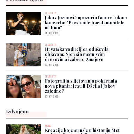
CELEBRITY
Jakov Jozinović upozorio fanove tokom
koncerta: "Prestanite bacati mobitele
na binu"
06. 08. 2026.
CELEBRITY
Hrvatska voditeljica oduševila
objavom: Njen sin među svim
dresovima izabrao Zmajeve
04. 08. 2026.
CELEBRITY
Fotografija s ljetovanja pokrenula
nova pitanja: Jesu li Džejla i Jakov
zajedno?
27. 07. 2026.
Izdvojeno
MODA
Kreacije koje su ušle u historiju Met