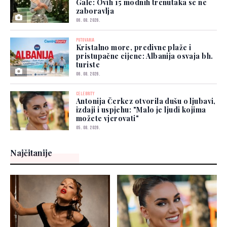
Gale: Ovih 15 modnih trenutaka se ne
zaboravlja
06. 08. 2026.
PUTOVANJA
Kristalno more, predivne plaže i
pristupačne cijene: Albanija osvaja bh.
turiste
06. 08. 2026.
CELEBRITY
Antonija Čerkez otvorila dušu o ljubavi,
izdaji i uspjehu: "Malo je ljudi kojima
možete vjerovati"
05. 08. 2026.
Najčitanije