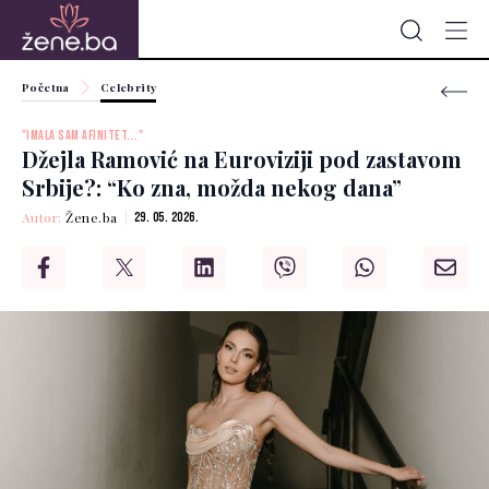
Početna
Celebrity
"IMALA SAM AFINITET..."
Džejla Ramović na Euroviziji pod zastavom
Srbije?: “Ko zna, možda nekog dana”
Autor:
Žene.ba
29. 05. 2026.