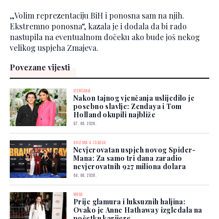
„Volim reprezentaciju BiH i ponosna sam na njih.
Ekstremno ponosna“, kazala je i dodala da bi rado
nastupila na eventualnom dočeku ako bude još nekog
velikog uspjeha Zmajeva.
Povezane vijesti
VJENČANJA
Nakon tajnog vjenčanja uslijedilo je
posebno slavlje: Zendaya i Tom
Holland okupili najbliže
07. 08. 2026.
KULTURA & ZABAVA
Nevjerovatan uspjeh novog Spider-
Mana: Za samo tri dana zaradio
nevjerovatnih 927 miliona dolara
04. 08. 2026.
MODA
Prije glamura i luksuznih haljina:
Ovako je Anne Hathaway izgledala na
početku karijere