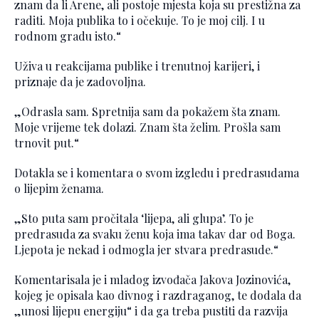
znam da li Arene, ali postoje mjesta koja su prestižna za
raditi. Moja publika to i očekuje. To je moj cilj. I u
rodnom gradu isto.“
Uživa u reakcijama publike i trenutnoj karijeri, i
priznaje da je zadovoljna.
„Odrasla sam. Spretniја sam da pokažem šta znam.
Moje vrijeme tek dolazi. Znam šta želim. Prošla sam
trnovit put.“
Dotakla se i komentara o svom izgledu i predrasudama
o lijepim ženama.
„Sto puta sam pročitala ‘lijepa, ali glupa’. To je
predrasuda za svaku ženu koja ima takav dar od Boga.
Ljepota je nekad i odmogla jer stvara predrasude.“
Komentarisala je i mladog izvođača Jakova Jozinovića,
kojeg je opisala kao divnog i razdraganog, te dodala da
„unosi lijepu energiju“ i da ga treba pustiti da razvija