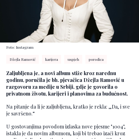
Foto: Instagram
Džejla Ramović
karijera
uspjeh
porodica
Zaljubljena je, a novi album stiže kroz narednu
godinu, poručila je bh. pjevačica Džejla Ramović u
razgovoru za medije u Srbiji, gdje je govorila o
privatnom životu, karijeri i planovima za budućnost.
Na pitanje da li je zaljubljena, kratko je rekla: „Da, i sve
je savršeno.“
U gostovanjima povodom izlaska nove pjesme "1004",
istakla je da novim albumom, koji bi trebao izaći kroz