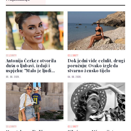
CELEBRITY
CELEBRITY
Antonija Čerkez otvorila
Dok jedni vide celulit, drugi
dušu o ljubavi, izdaji i
poručuju: Ovako izgleda
uspjehu: "Malo je ljudi
stvarno žensko tijelo
kojima možete vjerovati"
05. 08. 2026.
04. 08. 2026.
CELEBRITY
CELEBRITY