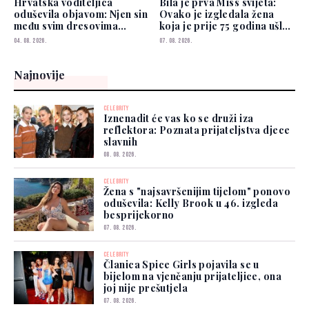
Hrvatska voditeljica
Bila je prva Miss svijeta:
oduševila objavom: Njen sin
Ovako je izgledala žena
među svim dresovima
koja je prije 75 godina ušla
izabrao Zmajeve
u historiju
04. 08. 2026.
07. 08. 2026.
Najnovije
CELEBRITY
Iznenadit će vas ko se druži iza
reflektora: Poznata prijateljstva djece
slavnih
08. 08. 2026.
CELEBRITY
Žena s "najsavršenijim tijelom" ponovo
oduševila: Kelly Brook u 46. izgleda
besprijekorno
07. 08. 2026.
CELEBRITY
Članica Spice Girls pojavila se u
bijelom na vjenčanju prijateljice, ona
joj nije prešutjela
07. 08. 2026.