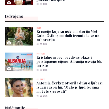
03. 08. 2026.
Izdvojeno
MODA
Kreacije koje su ušle u historiju Met
Gale: Ovih 15 modnih trenutaka se ne
zaboravlja
06. 08. 2026.
PUTOVANJA
Kristalno more, predivne plaže i
pristupačne cijene: Albanija osvaja bh.
turiste
06. 08. 2026.
CELEBRITY
Antonija Čerkez otvorila dušu o ljubavi,
izdaji i uspjehu: "Malo je ljudi kojima
možete vjerovati"
05. 08. 2026.
Najčitanije