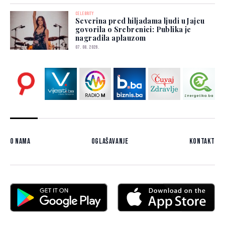
CELEBRITY
Severina pred hiljadama ljudi u Jajcu
govorila o Srebrenici: Publika je
nagradila aplauzom
07. 08. 2026.
O nama
Oglašavanje
Kontakt