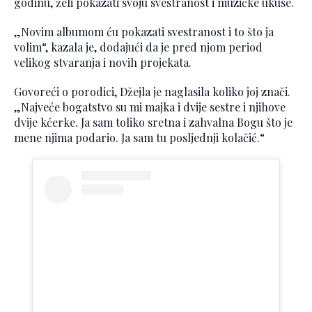
godinu, želi pokazati svoju svestranost i muzičke ukuse.
„Novim albumom ću pokazati svestranost i to što ja
volim“, kazala je, dodajući da je pred njom period
velikog stvaranja i novih projekata.
Govoreći o porodici, Džejla je naglasila koliko joj znači.
„Najveće bogatstvo su mi majka i dvije sestre i njihove
dvije kćerke. Ja sam toliko sretna i zahvalna Bogu što je
mene njima podario. Ja sam tu posljednji kolačić.“