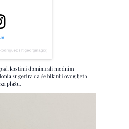
am
Rodríguez (@georginagio)
upaći kostimi dominirali modnim
ia sugerira da će bikiniji ovog ljeta
za plažu.