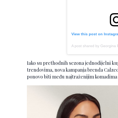
View this post on Instagr
A post shared by Georgina 
Iako su prethodnih sezona jednodijelni k
trendovima, nova kampanja brenda Calzedon
ponovo biti među najtraženijim komadima 