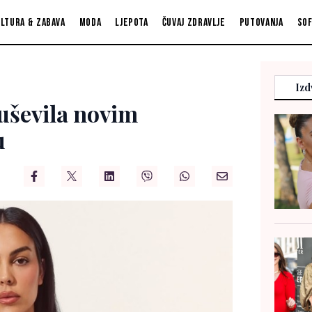
ltura & zabava
Moda
Ljepota
Čuvaj zdravlje
Putovanja
So
Izd
uševila novim
u