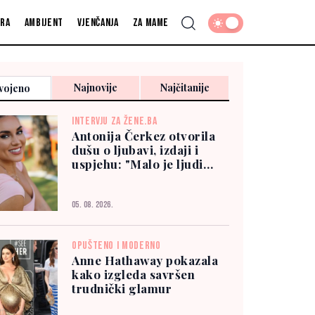
fra
Ambijent
Vjenčanja
Za mame
Najnovije
Najčitanije
vojeno
INTERVJU ZA ŽENE.BA
Antonija Čerkez otvorila
dušu o ljubavi, izdaji i
uspjehu: "Malo je ljudi
kojima možete vjerovati"
05. 08. 2026.
OPUŠTENO I MODERNO
Anne Hathaway pokazala
kako izgleda savršen
trudnički glamur