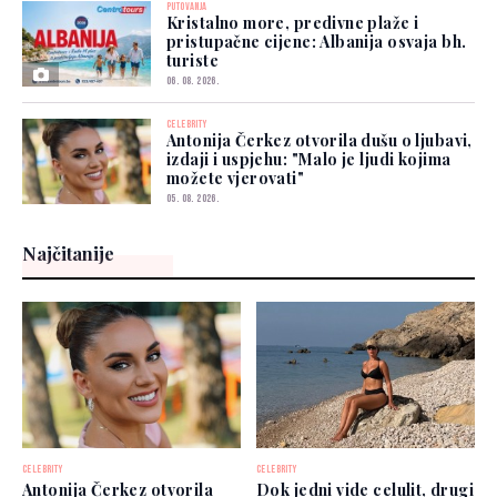
PUTOVANJA
Kristalno more, predivne plaže i
pristupačne cijene: Albanija osvaja bh.
turiste
06. 08. 2026.
CELEBRITY
Antonija Čerkez otvorila dušu o ljubavi,
izdaji i uspjehu: "Malo je ljudi kojima
možete vjerovati"
05. 08. 2026.
Najčitanije
CELEBRITY
CELEBRITY
Antonija Čerkez otvorila
Dok jedni vide celulit, drugi