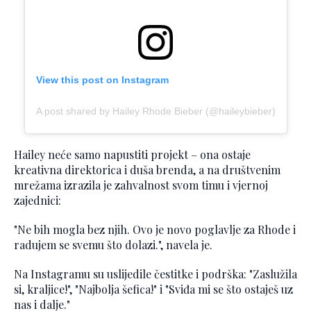
View this post on Instagram
A post shared by Hailey Rhode Bieber (@haileybieber)
Hailey neće samo napustiti projekt – ona ostaje
kreativna direktorica i duša brenda, a na društvenim
mrežama izrazila je zahvalnost svom timu i vjernoj
zajednici:
"Ne bih mogla bez njih. Ovo je novo poglavlje za Rhode i
radujem se svemu što dolazi.", navela je.
Na Instagramu su uslijedile čestitke i podrška: "Zaslužila
si, kraljice!", "Najbolja šefica!" i "Sviđa mi se što ostaješ uz
nas i dalje."