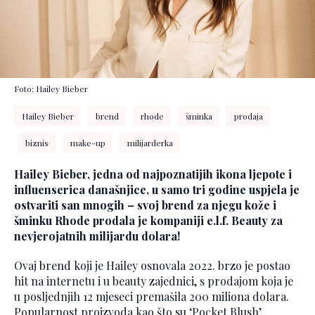
Foto: Hailey Bieber
Hailey Bieber
brend
rhode
šminka
prodaja
biznis
make-up
milijarderka
Hailey Bieber, jedna od najpoznatijih ikona ljepote i
influenserica današnjice, u samo tri godine uspjela je
ostvariti san mnogih – svoj brend za njegu kože i
šminku Rhode prodala je kompaniji e.l.f. Beauty za
nevjerojatnih milijardu dolara!
Ovaj brend koji je Hailey osnovala 2022. brzo je postao
hit na internetu i u beauty zajednici, s prodajom koja je
u posljednjih 12 mjeseci premašila 200 miliona dolara.
Popularnost proizvoda kao što su ‘Pocket Blush’,