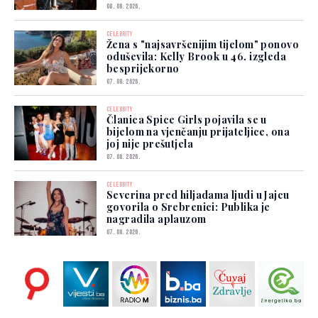
08. 08. 2026.
CELEBRITY
Žena s "najsavršenijim tijelom" ponovo
oduševila: Kelly Brook u 46. izgleda
besprijekorno
07. 08. 2026.
CELEBRITY
Članica Spice Girls pojavila se u
bijelom na vjenčanju prijateljice, ona
joj nije prešutjela
07. 08. 2026.
CELEBRITY
Severina pred hiljadama ljudi u Jajcu
govorila o Srebrenici: Publika je
nagradila aplauzom
07. 08. 2026.