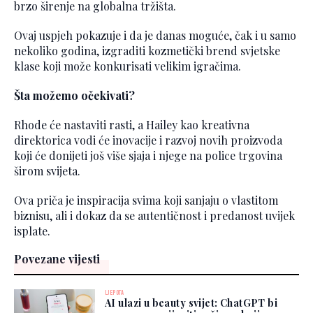
brzo širenje na globalna tržišta.
Ovaj uspjeh pokazuje i da je danas moguće, čak i u samo
nekoliko godina, izgraditi kozmetički brend svjetske
klase koji može konkurisati velikim igračima.
Šta možemo očekivati?
Rhode će nastaviti rasti, a Hailey kao kreativna
direktorica vodi će inovacije i razvoj novih proizvoda
koji će donijeti još više sjaja i njege na police trgovina
širom svijeta.
Ova priča je inspiracija svima koji sanjaju o vlastitom
biznisu, ali i dokaz da se autentičnost i predanost uvijek
isplate.
Povezane vijesti
LJEPOTA
AI ulazi u beauty svijet: ChatGPT bi