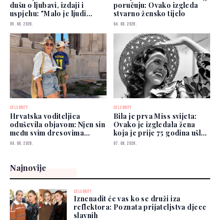
dušu o ljubavi, izdaji i
poručuju: Ovako izgleda
uspjehu: "Malo je ljudi
stvarno žensko tijelo
kojima možete vjerovati"
05. 08. 2026.
04. 08. 2026.
CELEBRITY
CELEBRITY
Hrvatska voditeljica
Bila je prva Miss svijeta:
oduševila objavom: Njen sin
Ovako je izgledala žena
među svim dresovima
koja je prije 75 godina ušla
izabrao Zmajeve
u historiju
04. 08. 2026.
07. 08. 2026.
Najnovije
CELEBRITY
Iznenadit će vas ko se druži iza
reflektora: Poznata prijateljstva djece
slavnih