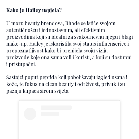
Kako je Hailey uspjela?
U moru beauty brendova, Rhode se ističe svojom
autentičnošću i jednostavnim, ali efektivnim
proizvodima koji su idealni za svakodnevnu njegu i blagi
make-up. Hailey je iskoristila svoj status influenserice i
prepoznatljivost kako bi prenijela svoju viziju –
proizvode koje ona sama voli i koristi, a koji su dostupni
i pristupačni.
Sastojci poput peptida koji poboljšavaju izgled usana i
kože, te fokus na clean beauty i održivost, privukli su
pažnju kupaca širom svijeta.