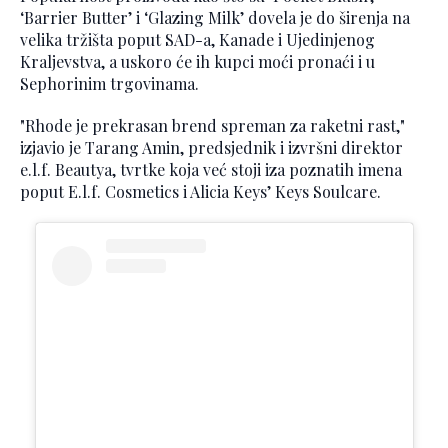
‘Barrier Butter’ i ‘Glazing Milk’ dovela je do širenja na
velika tržišta poput SAD-a, Kanade i Ujedinjenog
Kraljevstva, a uskoro će ih kupci moći pronaći i u
Sephorinim trgovinama.
"Rhode je prekrasan brend spreman za raketni rast,"
izjavio je Tarang Amin, predsjednik i izvršni direktor
e.l.f. Beautya, tvrtke koja već stoji iza poznatih imena
poput E.l.f. Cosmetics i Alicia Keys’ Keys Soulcare.