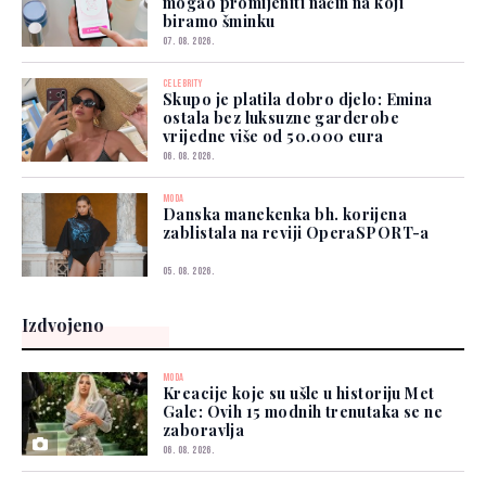
mogao promijeniti način na koji
biramo šminku
07. 08. 2026.
CELEBRITY
Skupo je platila dobro djelo: Emina
ostala bez luksuzne garderobe
vrijedne više od 50.000 eura
06. 08. 2026.
MODA
Danska manekenka bh. korijena
zablistala na reviji OperaSPORT-a
05. 08. 2026.
Izdvojeno
MODA
Kreacije koje su ušle u historiju Met
Gale: Ovih 15 modnih trenutaka se ne
zaboravlja
06. 08. 2026.