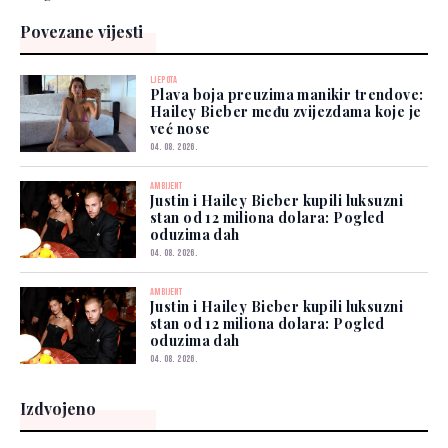
Povezane vijesti
LJEPOTA
Plava boja preuzima manikir trendove:
Hailey Bieber među zvijezdama koje je
već nose
04. 08. 2026.
AMBIJENT
Justin i Hailey Bieber kupili luksuzni
stan od 12 miliona dolara: Pogled
oduzima dah
04. 08. 2026.
AMBIJENT
Justin i Hailey Bieber kupili luksuzni
stan od 12 miliona dolara: Pogled
oduzima dah
04. 08. 2026.
Izdvojeno