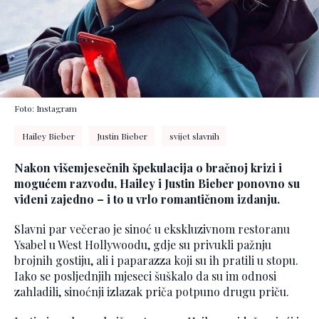
Foto: Instagram
Hailey Bieber
Justin Bieber
svijet slavnih
Nakon višemjesečnih špekulacija o bračnoj krizi i
mogućem razvodu, Hailey i Justin Bieber ponovno su
viđeni zajedno – i to u vrlo romantičnom izdanju.
Slavni par večerao je sinoć u ekskluzivnom restoranu
Ysabel u West Hollywoodu, gdje su privukli pažnju
brojnih gostiju, ali i paparazza koji su ih pratili u stopu.
Iako se posljednjih mjeseci šuškalo da su im odnosi
zahladili, sinoćnji izlazak priča potpuno drugu priču.