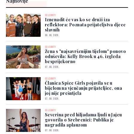
Najnovije
CELEBRITY
Iznenadit će vas ko se druži iza
reflektora: Poznata prijateljstva djece
slavnih
08. 08. 2026.
CELEBRITY
Žena s "najsavršenijim tijelom" ponovo
oduševila: Kelly Brook u 46. izgleda
besprijekorno
07. 08. 2026.
CELEBRITY
Članica Spice Girls pojavila se u
bijelom na vjenčanju prijateljice, ona
joj nije prešutjela
07. 08. 2026.
CELEBRITY
Severina pred hiljadama ljudi u Jajcu
govorila o Srebrenici: Publika je
nagradila aplauzom
07. 08. 2026.