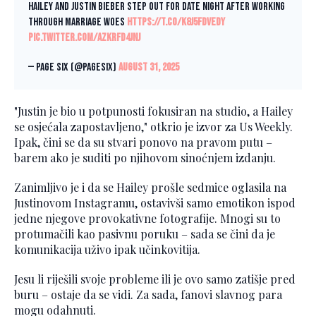
Hailey and Justin Bieber step out for date night after working
through marriage woes
https://t.co/k8j5fdVEdy
pic.twitter.com/azkrfD4Jnj
— Page Six (@PageSix)
August 31, 2025
"Justin je bio u potpunosti fokusiran na studio, a Hailey
se osjećala zapostavljeno," otkrio je izvor za Us Weekly.
Ipak, čini se da su stvari ponovo na pravom putu –
barem ako je suditi po njihovom sinoćnjem izdanju.
Zanimljivo je i da se Hailey prošle sedmice oglasila na
Justinovom Instagramu, ostavivši samo emotikon ispod
jedne njegove provokativne fotografije. Mnogi su to
protumačili kao pasivnu poruku – sada se čini da je
komunikacija uživo ipak učinkovitija.
Jesu li riješili svoje probleme ili je ovo samo zatišje pred
buru – ostaje da se vidi. Za sada, fanovi slavnog para
mogu odahnuti.