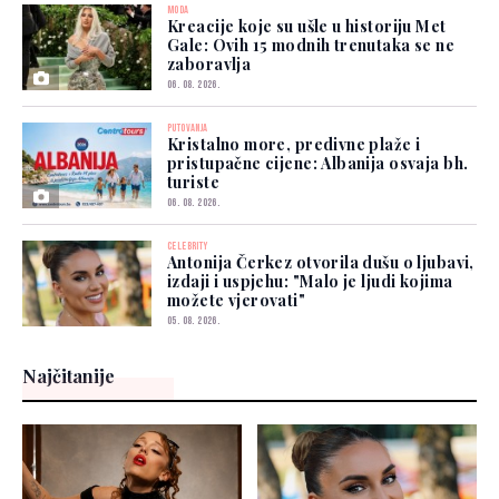
MODA
Kreacije koje su ušle u historiju Met
Gale: Ovih 15 modnih trenutaka se ne
zaboravlja
06. 08. 2026.
PUTOVANJA
Kristalno more, predivne plaže i
pristupačne cijene: Albanija osvaja bh.
turiste
06. 08. 2026.
CELEBRITY
Antonija Čerkez otvorila dušu o ljubavi,
izdaji i uspjehu: "Malo je ljudi kojima
možete vjerovati"
05. 08. 2026.
Najčitanije