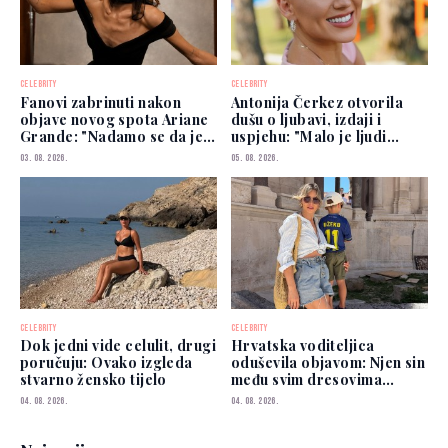
CELEBRITY
CELEBRITY
Fanovi zabrinuti nakon
Antonija Čerkez otvorila
objave novog spota Ariane
dušu o ljubavi, izdaji i
Grande: "Nadamo se da je
uspjehu: "Malo je ljudi
dobro"
kojima možete vjerovati"
03. 08. 2026.
05. 08. 2026.
CELEBRITY
CELEBRITY
Dok jedni vide celulit, drugi
Hrvatska voditeljica
poručuju: Ovako izgleda
oduševila objavom: Njen sin
stvarno žensko tijelo
među svim dresovima
izabrao Zmajeve
04. 08. 2026.
04. 08. 2026.