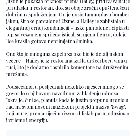
Justin je pokazao brižnost prema Hailey, pridržavajući je
pri ulasku u restoran, dok su oboje zračili opuštenošću i
dobrim raspoloženjem. On je nosio tamnoplavu bomber
jaknu, široke pantalone i čizme, a Hailey je zablistala u
elegantnoj crnoj kombinaciji – uske pantalone i čipkasti
top sa vezanjem sprijeda isticali su njenu figuru, dok je
lice krasila gotovo neprimjetna šminka.
Ono što je mnogima zapelo za oko bio je detalj nakon
večere – Hailey je iz restorana izašla držeći bocu vina u
ruci, što je dodatno raspirilo komentare na društvenim
mrežama.
Podsjećamo, u posljednjih nekoliko mjeseci mnogo se
govorilo o njihovom navodnom zahlađenju odnosa.
Iskra je, čini se, planula kada je Justin potpuno uronio u
rad na svom novom muzičkom projektu naziva "Swag",
koji mu je, prema riječima izvora bliskih paru, oduzimao
i vrijeme i energiju.