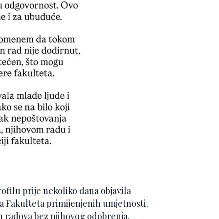
filu prije nekoliko dana objavila
ma Fakulteta primijenjenih umjetnosti.
h radova bez njihovog odobrenja.