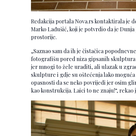
Redakcija portala Nova.rs kontaktirala je 
Marko Lađušić, koji je potvrdio da je Dunja
prostorije.
„Saznao sam da ih je čistačica popodnevne
fotografišu pored niza gipsanih skulptura u
jer mnogi to žele uraditi, ali ulazak u zgr
skulpture i gdje su oštećenja lako moguća 
opasnosti da se neko povrijedi jer osim gl
kao konstrukcija. Laici to ne znaju!“, rekao j