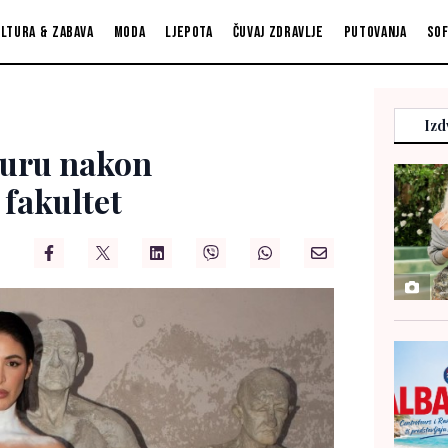
ltura & zabava
Moda
Ljepota
Čuvaj zdravlje
Putovanja
So
Izd
 buru nakon
 fakultet