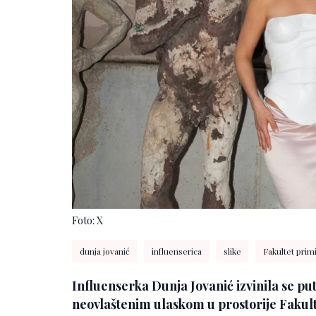
Foto: X
dunja jovanić
influenserica
slike
Fakultet prim
Influenserka Dunja Jovanić izvinila se pu
neovlaštenim ulaskom u prostorije Fakult