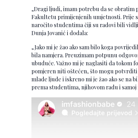
„Dragi ljudi, imam potrebu da se obratim 
Fakultetu primijenjenih umjetnosti. Prije 
naročito studentima čiji su radovi bili vidl
Dunja Jovanić i dodala:
„Jako mi je žao ako sam bilo koga povrijedila
bila namjera. Preuzimam potpunu odgovorno
ubuduće. Važno mi je naglasiti da tokom fo
pomjeren niti oštećen, što mogu potvrditi
mlade ljude i iskreno mi je žao ako se na b
prema studentima, njihovom radu i samoj ins