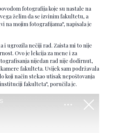
povodom fotografija koje su nastale na
svega želim da se izvinim fakultetu, a
jivi na mojim fotografijama“, napisala je
 i ugrozila nečiji rad. Zaista mi to nije
st. Ovo je lekcija za mene i za
tografisanja nijedan rad nije dodirnut,
 kamere fakulteta. Uvijek sam podržavala
ilo koji način stekao utisak nepoštovanja
tituciji fakulteta“, poručila je.