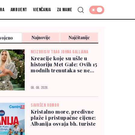
fra
Ambijent
Vjenčanja
Za mame
Najnovije
Najčitanije
vojeno
NEIZBRISIV TRAG JOHNA GALLIANA
Kreacije koje su ušle u
historiju Met Gale: Ovih 15
modnih trenutaka se ne
zaboravlja
06. 08. 2026.
SAVRŠEN ODMOR
Kristalno more, predivne
plaže i pristupačne cijene:
Albanija osvaja bh. turiste