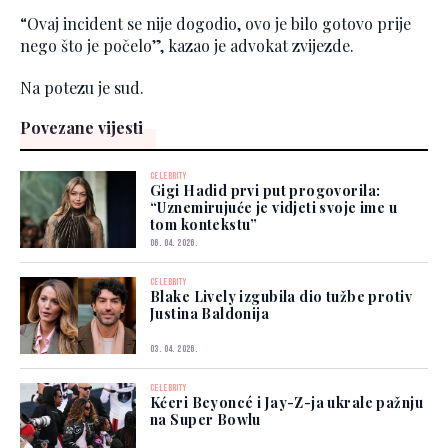
“Ovaj incident se nije dogodio, ovo je bilo gotovo prije
nego što je počelo”, kazao je advokat zvijezde.
Na potezu je sud.
Povezane vijesti
CELEBRITY
Gigi Hadid prvi put progovorila:
“Uznemirujuće je vidjeti svoje ime u
tom kontekstu”
06. 04. 2026.
CELEBRITY
Blake Lively izgubila dio tužbe protiv
Justina Baldonija
03. 04. 2026.
CELEBRITY
Kćeri Beyoncé i Jay-Z-ja ukrale pažnju
na Super Bowlu