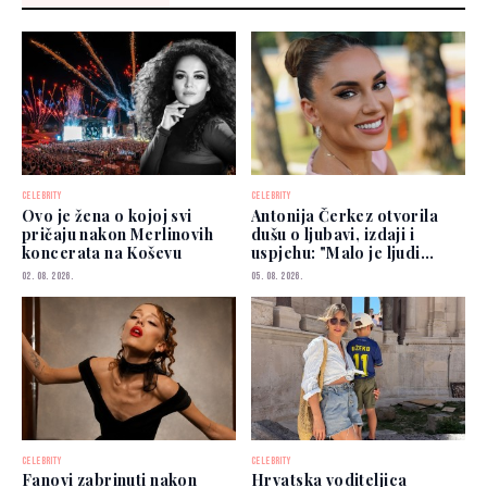
CELEBRITY
CELEBRITY
Ovo je žena o kojoj svi
Antonija Čerkez otvorila
pričaju nakon Merlinovih
dušu o ljubavi, izdaji i
koncerata na Koševu
uspjehu: "Malo je ljudi
kojima možete vjerovati"
02. 08. 2026.
05. 08. 2026.
CELEBRITY
CELEBRITY
Fanovi zabrinuti nakon
Hrvatska voditeljica