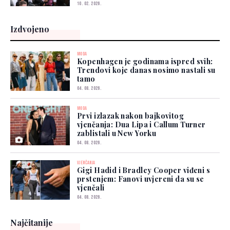
10. 02. 2026.
Izdvojeno
MODA
Kopenhagen je godinama ispred svih:
Trendovi koje danas nosimo nastali su
tamo
04. 08. 2026.
MODA
Prvi izlazak nakon bajkovitog
vjenčanja: Dua Lipa i Callum Turner
zablistali u New Yorku
04. 08. 2026.
VJENČANJA
Gigi Hadid i Bradley Cooper viđeni s
prstenjem: Fanovi uvjereni da su se
vjenčali
04. 08. 2026.
Najčitanije