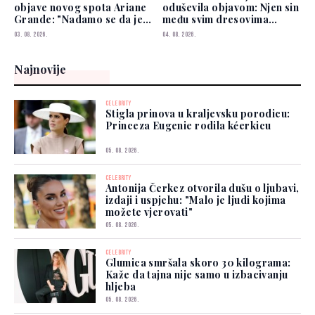
objave novog spota Ariane
oduševila objavom: Njen sin
Grande: "Nadamo se da je
među svim dresovima
dobro"
izabrao Zmajeve
03. 08. 2026.
04. 08. 2026.
Najnovije
CELEBRITY
Stigla prinova u kraljevsku porodicu:
Princeza Eugenie rodila kćerkicu
05. 08. 2026.
CELEBRITY
Antonija Čerkez otvorila dušu o ljubavi,
izdaji i uspjehu: "Malo je ljudi kojima
možete vjerovati"
05. 08. 2026.
CELEBRITY
Glumica smršala skoro 30 kilograma:
Kaže da tajna nije samo u izbacivanju
hljeba
05. 08. 2026.