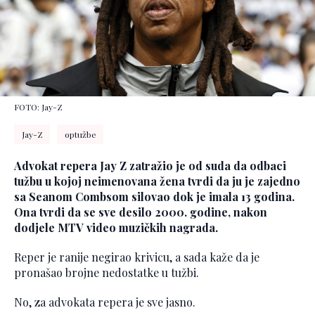
FOTO: Jay-Z
Jay-Z
optužbe
Advokat repera Jay Z zatražio je od suda da odbaci
tužbu u kojoj neimenovana žena tvrdi da ju je zajedno
sa Seanom Combsom silovao dok je imala 13 godina.
Ona tvrdi da se sve desilo 2000. godine, nakon
dodjele MTV video muzičkih nagrada.
Reper je ranije negirao krivicu, a sada kaže da je
pronašao brojne nedostatke u tužbi.
No, za advokata repera je sve jasno.