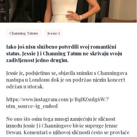
Channing Tatum
Jessie J
Iako još nisu službeno potvrdili svoj romantični
status, Jessie J i Channing Tatum ne skrivaju svoju
zadivljenost jedno drugim.
Jessie je, podsjetimo se, objavila snimku s Channingova
nastupa u Londonu dok je on podržao njezin koncert
održan u utorak.
https://www.instagram.com/p/BqI8Zxulg6W/?
utm_source=ig_embed
No ono što osim toga mnogi zamjećuju je sličnost
između Jessie J i Channingove bivše supruge Jenne
Dewan. Komentari o njihovoj sličnosti često se provlače