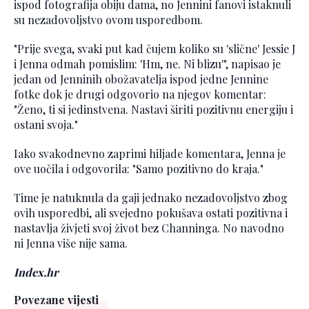
ispod fotografija obiju dama, no Jennini fanovi istaknuli
su nezadovoljstvo ovom usporedbom.
"Prije svega, svaki put kad čujem koliko su 'slične' Jessie J
i Jenna odmah pomislim: 'Hm, ne. Ni blizu'", napisao je
jedan od Jenninih obožavatelja ispod jedne Jennine
fotke dok je drugi odgovorio na njegov komentar:
"Ženo, ti si jedinstvena. Nastavi širiti pozitivnu energiju i
ostani svoja."
Iako svakodnevno zaprimi hiljade komentara, Jenna je
ove uočila i odgovorila: "Samo pozitivno do kraja."
Time je natuknula da gaji jednako nezadovoljstvo zbog
ovih usporedbi, ali svejedno pokušava ostati pozitivna i
nastavlja živjeti svoj život bez Channinga. No navodno
ni Jenna više nije sama.
Index.hr
Povezane vijesti