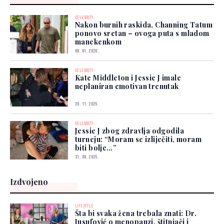
CELEBRITY
Nakon burnih raskida, Channing Tatum
ponovo sretan – ovoga puta s mladom
manekenkom
06. 01. 2026.
CELEBRITY
Kate Middleton i Jessie J imale
neplaniran emotivan trenutak
20. 11. 2025.
CELEBRITY
Jessie J zbog zdravlja odgodila
turneju: “Moram se izliječiti, moram
biti bolje…”
31. 08. 2025.
Izdvojeno
LIFESTYLE
Šta bi svaka žena trebala znati: Dr.
Jusufović o menopauzi, štitnjači i