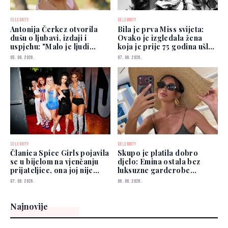
CELEBRITY
CELEBRITY
Antonija Čerkez otvorila
Bila je prva Miss svijeta:
dušu o ljubavi, izdaji i
Ovako je izgledala žena
uspjehu: "Malo je ljudi
koja je prije 75 godina ušla
kojima možete vjerovati"
u historiju
05. 08. 2026.
07. 08. 2026.
CELEBRITY
CELEBRITY
Članica Spice Girls pojavila
Skupo je platila dobro
se u bijelom na vjenčanju
djelo: Emina ostala bez
prijateljice, ona joj nije
luksuzne garderobe
prešutjela
vrijedne više od 50.000
07. 08. 2026.
06. 08. 2026.
eura
Najnovije