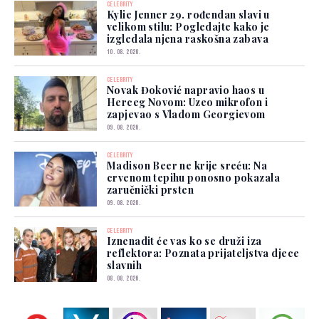
CELEBRITY
Kylie Jenner 29. rođendan slavi u
velikom stilu: Pogledajte kako je
izgledala njena raskošna zabava
10. 08. 2026.
CELEBRITY
Novak Đoković napravio haos u
Herceg Novom: Uzeo mikrofon i
zapjevao s Vladom Georgievom
09. 08. 2026.
CELEBRITY
Madison Beer ne krije sreću: Na
crvenom tepihu ponosno pokazala
zaručnički prsten
09. 08. 2026.
CELEBRITY
Iznenadit će vas ko se druži iza
reflektora: Poznata prijateljstva djece
slavnih
08. 08. 2026.