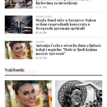
lijekovima za mršavljenje
09. 08. 2026.
KULTURA & ZABAVA
Magla Band stiže u Sarajevo: Nakon
sedam rasprodanih koncerata u
Beogradu spremaju spektakl
09. 08. 2026.
CELEBRITY
Antonija Čerkez otvorila dušu o ljubavi,
izdaji i uspjehu: "Malo je ljudi kojima
možete vjerovati"
05. 08. 2026.
Najčitanije