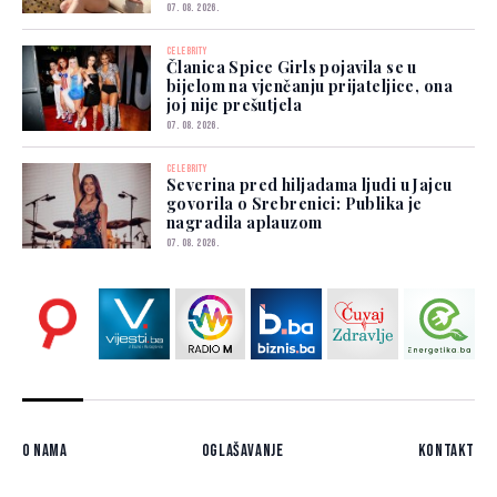
07. 08. 2026.
CELEBRITY
Članica Spice Girls pojavila se u
bijelom na vjenčanju prijateljice, ona
joj nije prešutjela
07. 08. 2026.
CELEBRITY
Severina pred hiljadama ljudi u Jajcu
govorila o Srebrenici: Publika je
nagradila aplauzom
07. 08. 2026.
O nama
Oglašavanje
Kontakt