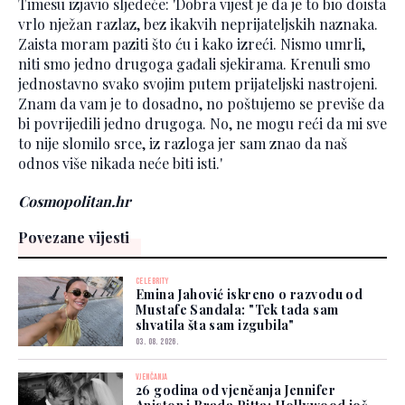
Timesu izjavio sljedeće: 'Dobra vijest je da je to bio doista
vrlo nježan razlaz, bez ikakvih neprijateljskih naznaka.
Zaista moram paziti što ću i kako izreći. Nismo umrli,
niti smo jedno drugoga gađali sjekirama. Krenuli smo
jednostavno svako svojim putem prijateljski nastrojeni.
Znam da vam je to dosadno, no poštujemo se previše da
bi povrijedili jedno drugoga. No, ne mogu reći da mi sve
to nije slomilo srce, iz razloga jer sam znao da naš
odnos više nikada neće biti isti.'
Cosmopolitan.hr
Povezane vijesti
CELEBRITY
Emina Jahović iskreno o razvodu od
Mustafe Sandala: "Tek tada sam
shvatila šta sam izgubila"
03. 08. 2026.
VJENČANJA
26 godina od vjenčanja Jennifer