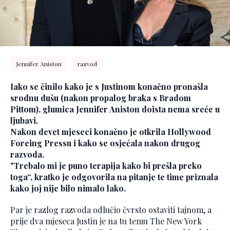
Jennifer Aniston
razvod
Iako se činilo kako je s Justinom konačno pronašla
srodnu dušu (nakon propalog braka s Bradom
Pittom), glumica Jennifer Aniston doista nema sreće u
ljubavi.
Nakon devet mjeseci konačno je otkrila Hollywood
Foreing Pressu i kako se osjećala nakon drugog
razvoda.
"Trebalo mi je puno terapija kako bi prešla preko
toga“, kratko je odgovorila na pitanje te time priznala
kako joj nije bilo nimalo lako.
Par je razlog razvoda odlučio čvrsto ostaviti tajnom, a
prije dva mjeseca Justin je na tu temu The New York