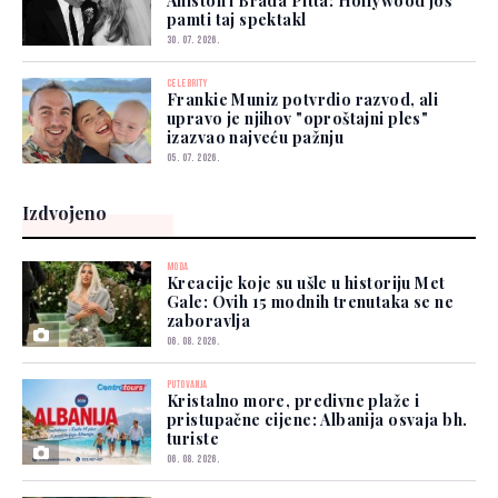
Aniston i Brada Pitta: Hollywood još
pamti taj spektakl
30. 07. 2026.
CELEBRITY
Frankie Muniz potvrdio razvod, ali
upravo je njihov "oproštajni ples"
izazvao najveću pažnju
05. 07. 2026.
Izdvojeno
MODA
Kreacije koje su ušle u historiju Met
Gale: Ovih 15 modnih trenutaka se ne
zaboravlja
06. 08. 2026.
PUTOVANJA
Kristalno more, predivne plaže i
pristupačne cijene: Albanija osvaja bh.
turiste
06. 08. 2026.