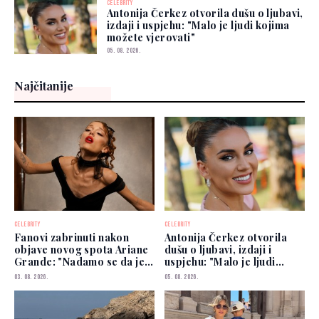
CELEBRITY
Antonija Čerkez otvorila dušu o ljubavi,
izdaji i uspjehu: "Malo je ljudi kojima
možete vjerovati"
05. 08. 2026.
Najčitanije
CELEBRITY
CELEBRITY
Fanovi zabrinuti nakon
Antonija Čerkez otvorila
objave novog spota Ariane
dušu o ljubavi, izdaji i
Grande: "Nadamo se da je
uspjehu: "Malo je ljudi
dobro"
kojima možete vjerovati"
03. 08. 2026.
05. 08. 2026.