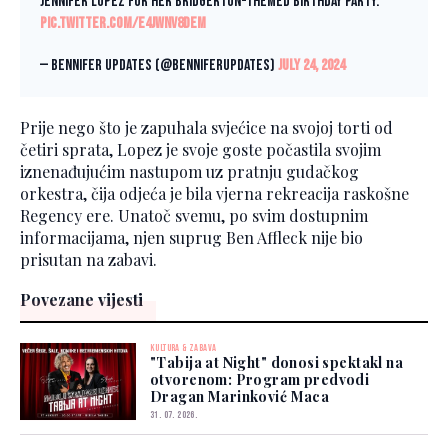
Jennifer Lopez for her Bridgerton-themed birthday party.
pic.twitter.com/e4jwNV8dem
— Bennifer Updates (@BenniferUpdates)
July 24, 2024
Prije nego što je zapuhala svjećice na svojoj torti od
četiri sprata, Lopez je svoje goste počastila svojim
iznenađujućim nastupom uz pratnju gudačkog
orkestra, čija odjeća je bila vjerna rekreacija raskošne
Regency ere. Unatoč svemu, po svim dostupnim
informacijama, njen suprug Ben Affleck nije bio
prisutan na zabavi.
Povezane vijesti
KULTURA & ZABAVA
"Tabija at Night" donosi spektakl na
otvorenom: Program predvodi
Dragan Marinković Maca
31. 07. 2026.