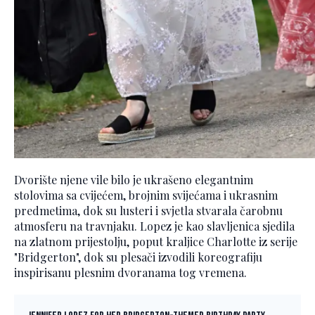
Dvorište njene vile bilo je ukrašeno elegantnim
stolovima sa cvijećem, brojnim svijećama i ukrasnim
predmetima, dok su lusteri i svjetla stvarala čarobnu
atmosferu na travnjaku. Lopez je kao slavljenica sjedila
na zlatnom prijestolju, poput kraljice Charlotte iz serije
"Bridgerton", dok su plesači izvodili koreografiju
inspirisanu plesnim dvoranama tog vremena.