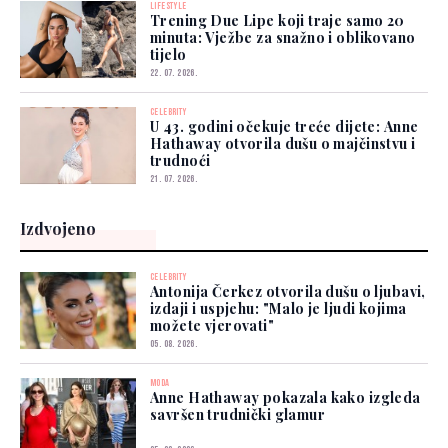
LIFESTYLE
Trening Due Lipe koji traje samo 20
minuta: Vježbe za snažno i oblikovano
tijelo
22. 07. 2026.
CELEBRITY
U 43. godini očekuje treće dijete: Anne
Hathaway otvorila dušu o majčinstvu i
trudnoći
21. 07. 2026.
Izdvojeno
CELEBRITY
Antonija Čerkez otvorila dušu o ljubavi,
izdaji i uspjehu: "Malo je ljudi kojima
možete vjerovati"
05. 08. 2026.
MODA
Anne Hathaway pokazala kako izgleda
savršen trudnički glamur