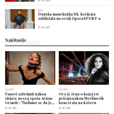
05. 08. 2026.
MODA
Danska manekenka bh. korijena
zablistala na reviji OperaSPORT-a
05. 08. 2026.
Najčitanije
CELEBRITY
CELEBRITY
Fanovi zabrinuti nakon
Ovo je žena o kojoj svi
objave novog spota Ariane
pričaju nakon Merlinovih
Grande: "Nadamo se da je
koncerata na Koševu
dobro"
03. 08. 2026.
02. 08. 2026.