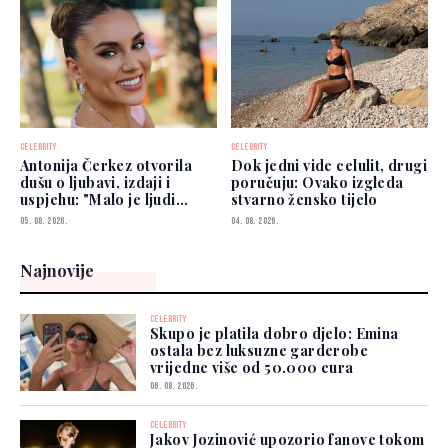
CELEBRITY
CELEBRITY
Antonija Čerkez otvorila
Dok jedni vide celulit, drugi
dušu o ljubavi, izdaji i
poručuju: Ovako izgleda
uspjehu: "Malo je ljudi
stvarno žensko tijelo
kojima možete vjerovati"
05. 08. 2026.
04. 08. 2026.
Najnovije
CELEBRITY
Skupo je platila dobro djelo: Emina
ostala bez luksuzne garderobe
vrijedne više od 50.000 eura
06. 08. 2026.
CELEBRITY
Jakov Jozinović upozorio fanove tokom