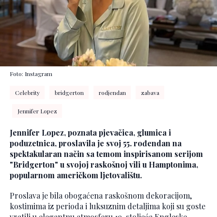
Foto: Instagram
Celebrity
bridgerton
rodjendan
zabava
Jennifer Lopez
Jennifer Lopez, poznata pjevačica, glumica i
poduzetnica, proslavila je svoj 55. rođendan na
spektakularan način sa temom inspirisanom serijom
"Bridgerton" u svojoj raskošnoj vili u Hamptonima,
popularnom američkom ljetovalištu.
Proslava je bila obogaćena raskošnom dekoracijom,
kostimima iz perioda i luksuznim detaljima koji su goste
vratili u elegantnu atmosferu 19. stoljeća Engleske.