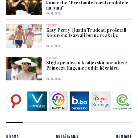
koncerta: "Prestanite bacati mobitele
na binu"
06. 08. 2026.
CELEBRITY
Katy Perry i Justin Trudeau prošetali
Kotorom: Izazvali burne reakcije
06. 08. 2026.
CELEBRITY
Stigla prinova u kraljevsku porodicu:
Princeza Eugenie rodila kćerkicu
05. 08. 2026.
O nama
Oglašavanje
Kontakt