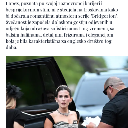
Lopez, poznata po svojoj raznovrsnoj karijeri i
besprijekornom stilu, nije štedjela na troškovima kako
bi dočarala romantičnu atmosferu serije "Bridgerton".
Svečanost je započela dolaskom gostiju odjevenih u
odjeću koja odražava sofisticiranost tog vremena, sa
balsim haljinama, detaljnim frizurama i elegancijom
koja je bila karakteristična za englesko društvo tog
doba.