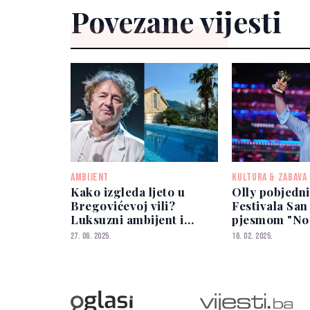
Povezane vijesti
AMBIJENT
KULTURA & ZABAVA
Kako izgleda ljeto u
Olly pobjedni
Bregovićevoj vili?
Festivala Sa
Luksuzni ambijent i
pjesmom "Nos
cijena koja traži duboki
27. 06. 2025.
16. 02. 2025.
džep