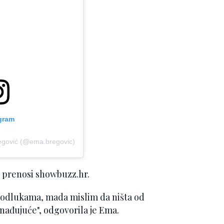
agram
egović (@ema.bregovic)
a, prenosi showbuzz.hr.
m odlukama, mada mislim da ništa od
nenađujuće", odgovorila je Ema.