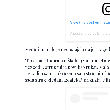
View this post on Inst
A post shared by Ema Br
Međutim, malo je nedostajalo da joj tragedij
"Dok sam studirala u Školi lijepih umjetno
nezgodu, strug mi je povukao rukav. Malo 
ne radim sama, okružena sam stručnim ljud
sada strug gledam izdaleka", priznala je 