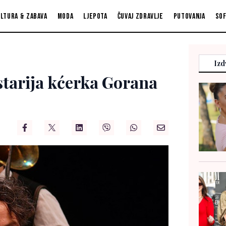
ltura & zabava
Moda
Ljepota
Čuvaj zdravlje
Putovanja
So
Izd
starija kćerka Gorana