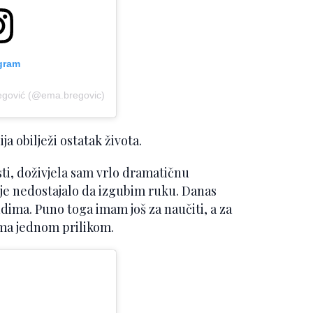
agram
egović (@ema.bregovic)
a obilježi ostatak života.
sti, doživjela sam vrlo dramatičnu
je nedostajalo da izgubim ruku. Danas
ima. Puno toga imam još za naučiti, a za
Ema jednom prilikom.