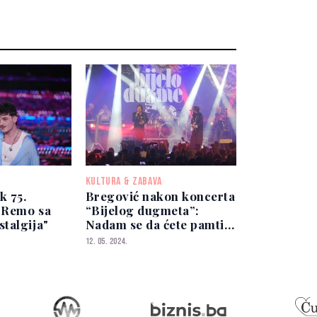
KULTURA & ZABAVA
k 75.
Bregović nakon koncerta
n Remo sa
“Bijelog dugmeta”:
talgija"
Nadam se da ćete pamtiti
ovu noć kada smo bili u
12. 05. 2024.
Sarajevu