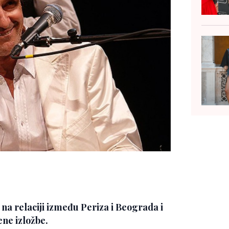
na relaciji između Periza i Beograda i
ene izložbe.