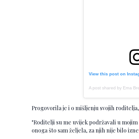
View this post on Inst
A post shared by Ema Br
Progovorila je i o mišljenju svojih roditelj
"Roditelji su me uvijek podržavali u moji
onoga što sam željela, za njih nije bilo iz