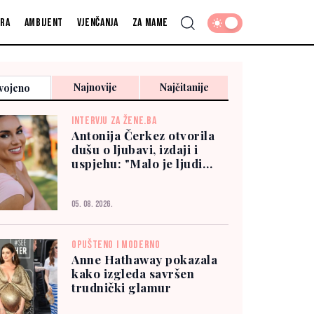
fra
Ambijent
Vjenčanja
Za mame
Najnovije
Najčitanije
vojeno
INTERVJU ZA ŽENE.BA
Antonija Čerkez otvorila
dušu o ljubavi, izdaji i
uspjehu: "Malo je ljudi
kojima možete vjerovati"
05. 08. 2026.
OPUŠTENO I MODERNO
Anne Hathaway pokazala
kako izgleda savršen
trudnički glamur