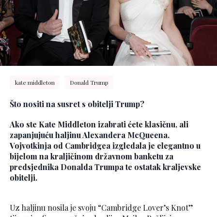
kate middleton
Donald Trump
Što nositi na susret s obitelji Trump?
Ako ste Kate Middleton izabrati ćete klasičnu, ali
zapanjujuću haljinu Alexandera McQueena.
Vojvotkinja od Cambridgea izgledala je elegantno u
bijelom na kraljičinom državnom banketu za
predsjednika Donalda Trumpa te ostatak kraljevske
obitelji.
Uz haljinu nosila je svoju “Cambridge Lover’s Knot”