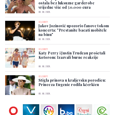
ostala bez luksuzne garderobe
vrijedne više od 50.000 eura
06. 08. 2026.
CELEBRITY
Jakov Jozinović upozorio fanove tokom
koncerta: "Prestanite bacati mobitele
na binu"
06. 08. 2026.
CELEBRITY
Katy Perry i Justin Trudeau prošetali
Kotorom: Izazvali burne reakcije
06. 08. 2026.
CELEBRITY
Stigla prinova u kraljevsku porodicu:
Princeza Eugenie rodila kćerkicu
05. 08. 2026.