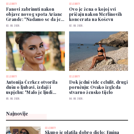
CELEBRITY
CELEBRITY
Fanovi zabrinuti nakon
Ovo je žena o kojoj svi
objave novog spota Ariane
pričaju nakon Merlinovih
Grande: "Nadamo se da je
koncerata na Koševu
dobro"
03. 08. 2026.
02. 08. 2026.
CELEBRITY
CELEBRITY
Antonija Čerkez otvorila
Dok jedni vide celulit, drugi
dušu o ljubavi, izdaji i
poručuju: Ovako izgleda
uspjehu: "Malo je ljudi
stvarno žensko tijelo
kojima možete vjerovati"
05. 08. 2026.
04. 08. 2026.
Najnovije
CELEBRITY
Skupo je platila dobro djelo: Emina