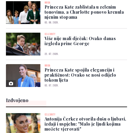
MODA
Princeza Kate zablistala u zelenim
tonovima, a Charlotte ponovo krenula
njenim stopama
03. 08. 2026.
CELEBRITY
Više nije mali dječak: Ovako danas
izgleda princ George
22. 07. 2026.
MODA
Princeza Kate spojila eleganciju i
praktičnost: Ovako se nosi odijelo
tokom ljeta
03. 07. 2026.
Izdvojeno
CELEBRITY
Antonija Čerkez otvorila dušu o ljubavi,
izdaji i uspjehu: "Malo je ljudi kojima
možete vjerovati"