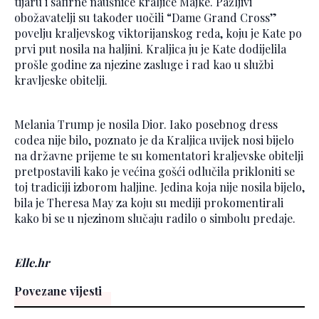
tijaru i safirne naušnice kraljice Majke. Pažljivi
obožavatelji su također uočili “Dame Grand Cross”
povelju kraljevskog viktorijanskog reda, koju je Kate po
prvi put nosila na haljini. Kraljica ju je Kate dodijelila
prošle godine za njezine zasluge i rad kao u službi
kravljeske obitelji.
Melania Trump je nosila Dior. Iako posebnog dress
codea nije bilo, poznato je da Kraljica uvijek nosi bijelo
na državne prijeme te su komentatori kraljevske obitelji
pretpostavili kako je većina gošći odlučila prikloniti se
toj tradiciji izborom haljine. Jedina koja nije nosila bijelo,
bila je Theresa May za koju su mediji prokomentirali
kako bi se u njezinom slučaju radilo o simbolu predaje.
Elle.hr
Povezane vijesti