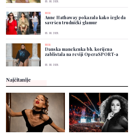
05. 08. 2026.
MODA
Anne Hathaway pokazala kako izgleda
savršen trudnički glamur
05. 08. 2026.
MODA
Danska manekenka bh. korijena
zablistala na reviji OperaSPORT-a
05. 08. 2026.
Najčitanije