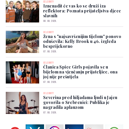
CELEBRITY
Iznenadit će vas ko se druži iza
reflektora: Poznata prijateljstva djece
slavnih
08. 08. 2026.
CELEBRITY
Žena s "najsavršenijim tijelom" ponovo
oduševila: Kelly Brook u 46. izgleda
besprijekorno
07. 08. 2026.
CELEBRITY
Članica Spice Girls pojavila se u
bijelom na vjenčanju prijateljice, ona
joj nije prešutjela
07. 08. 2026.
CELEBRITY
Severina pred hiljadama ljudi u Jajcu
govorila o Srebrenici: Publika je
nagradila aplauzom
07. 08. 2026.