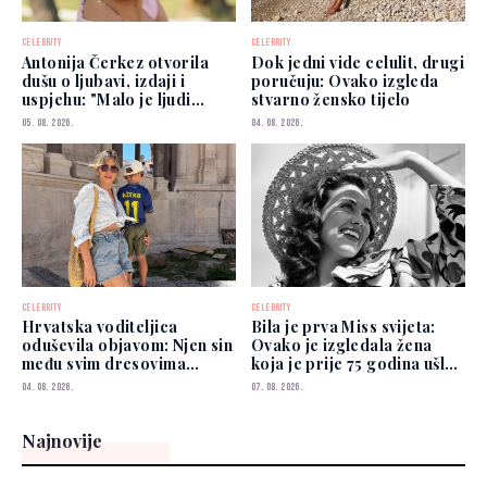
CELEBRITY
CELEBRITY
Antonija Čerkez otvorila
Dok jedni vide celulit, drugi
dušu o ljubavi, izdaji i
poručuju: Ovako izgleda
uspjehu: "Malo je ljudi
stvarno žensko tijelo
kojima možete vjerovati"
05. 08. 2026.
04. 08. 2026.
CELEBRITY
CELEBRITY
Hrvatska voditeljica
Bila je prva Miss svijeta:
oduševila objavom: Njen sin
Ovako je izgledala žena
među svim dresovima
koja je prije 75 godina ušla
izabrao Zmajeve
u historiju
04. 08. 2026.
07. 08. 2026.
Najnovije