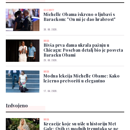
CELEBRITY
Michelle Obama iskreno o ljubavi s
Barackom: "On mi je dao hrabrost"
30. 06. 2026.
MODA
Bivša prva dama ukrala pažnju u
Chicagu: Poseban detalj bio je posveta
Baracku Obami
25. 06. 2026.
MODA
Modna lekcija Michelle Obame: Kako
ležerno pretvoriti u elegantno
17. 04. 2026.
Izdvojeno
MODA
Kreacije koje su ušle u historiju Met
Gale: Ovih 15 modnih trenutaka se ne