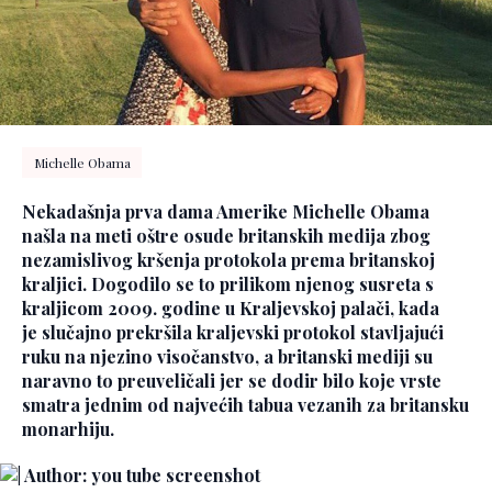
Michelle Obama
Nekadašnja prva dama Amerike Michelle Obama
našla na meti oštre osude britanskih medija zbog
nezamislivog kršenja protokola prema britanskoj
kraljici. Dogodilo se to prilikom njenog susreta s
kraljicom 2009. godine u Kraljevskoj palači, kada
je slučajno prekršila kraljevski protokol stavljajući
ruku na njezino visočanstvo, a britanski mediji su
naravno to preuveličali jer se dodir bilo koje vrste
smatra jednim od najvećih tabua vezanih za britansku
monarhiju.