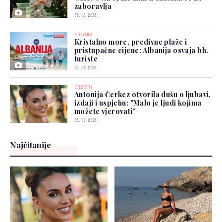
zaboravlja
06. 08. 2026.
PUTOVANJA
Kristalno more, predivne plaže i
pristupačne cijene: Albanija osvaja bh.
turiste
06. 08. 2026.
CELEBRITY
Antonija Čerkez otvorila dušu o ljubavi,
izdaji i uspjehu: "Malo je ljudi kojima
možete vjerovati"
05. 08. 2026.
Najčitanije