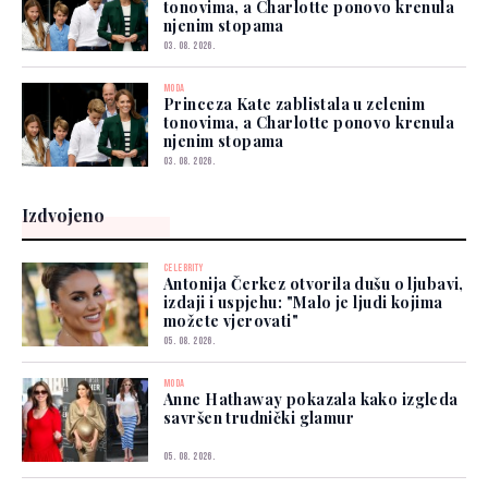
tonovima, a Charlotte ponovo krenula
njenim stopama
03. 08. 2026.
MODA
Princeza Kate zablistala u zelenim
tonovima, a Charlotte ponovo krenula
njenim stopama
03. 08. 2026.
Izdvojeno
CELEBRITY
Antonija Čerkez otvorila dušu o ljubavi,
izdaji i uspjehu: "Malo je ljudi kojima
možete vjerovati"
05. 08. 2026.
MODA
Anne Hathaway pokazala kako izgleda
savršen trudnički glamur
05. 08. 2026.