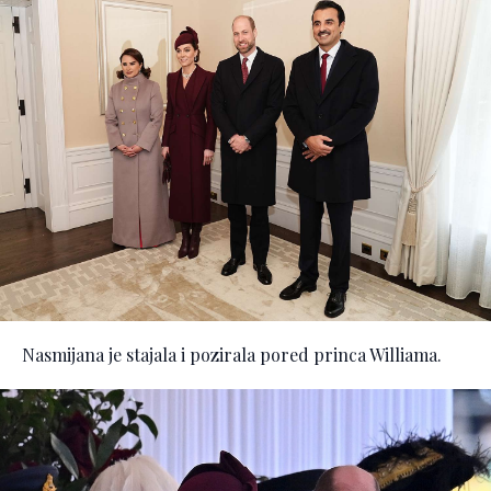
Nasmijana je stajala i pozirala pored princa Williama.