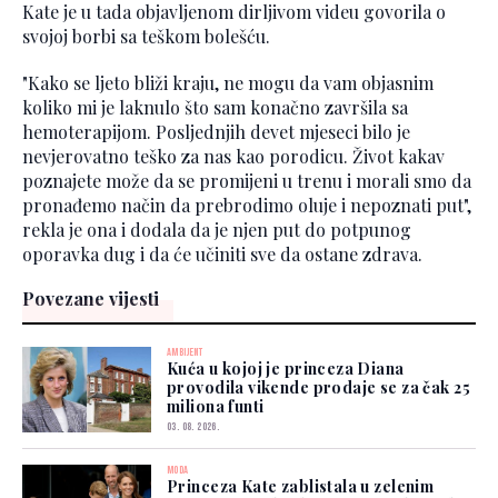
Kate je u tada objavljenom dirljivom videu govorila o
svojoj borbi sa teškom bolešću.
"Kako se ljeto bliži kraju, ne mogu da vam objasnim
koliko mi je laknulo što sam konačno završila sa
hemoterapijom. Posljednjih devet mjeseci bilo je
nevjerovatno teško za nas kao porodicu. Život kakav
poznajete može da se promijeni u trenu i morali smo da
pronađemo način da prebrodimo oluje i nepoznati put",
rekla je ona i dodala da je njen put do potpunog
oporavka dug i da će učiniti sve da ostane zdrava.
Povezane vijesti
AMBIJENT
Kuća u kojoj je princeza Diana
provodila vikende prodaje se za čak 25
miliona funti
03. 08. 2026.
MODA
Princeza Kate zablistala u zelenim