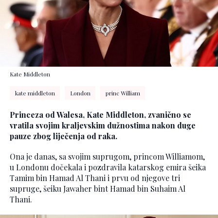
Kate Middleton
kate middleton
London
princ William
Princeza od Walesa, Kate Middleton, zvanično se
vratila svojim kraljevskim dužnostima nakon duge
pauze zbog liječenja od raka.
Ona je danas, sa svojim suprugom, princom Williamom,
u Londonu dočekala i pozdravila katarskog emira šeika
Tamim bin Hamad Al Thani i prvu od njegove tri
supruge, šeiku Jawaher bint Hamad bin Suhaim Al
Thani.