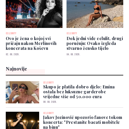
CELEBRITY
CELEBRITY
Ovo je žena o kojoj svi
Dok jedni vide celulit, drugi
pričaju nakon Merlinovih
poručuju: Ovako izgleda
koncerata na Koševu
stvarno žensko tijelo
02. 08. 2026.
04. 08. 2026.
Najnovije
CELEBRITY
Skupo je platila dobro djelo: Emina
ostala bez luksuzne garderobe
vrijedne više od 50.000 eura
06. 08. 2026.
CELEBRITY
Jakov Jozinović upozorio fanove tokom
koncerta: "Prestanite bacati mobitele
na binu"