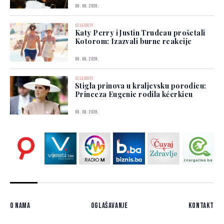
06. 08. 2026.
CELEBRITY
Katy Perry i Justin Trudeau prošetali
Kotorom: Izazvali burne reakcije
06. 08. 2026.
CELEBRITY
Stigla prinova u kraljevsku porodicu:
Princeza Eugenie rodila kćerkicu
05. 08. 2026.
O nama
Oglašavanje
Kontakt