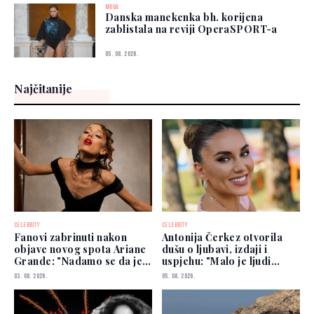
MODA
Danska manekenka bh. korijena
zablistala na reviji OperaSPORT-a
05. 08. 2026.
Najčitanije
CELEBRITY
CELEBRITY
Fanovi zabrinuti nakon
Antonija Čerkez otvorila
objave novog spota Ariane
dušu o ljubavi, izdaji i
Grande: "Nadamo se da je
uspjehu: "Malo je ljudi
dobro"
kojima možete vjerovati"
03. 08. 2026.
05. 08. 2026.