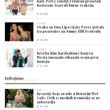
Katy Perry i Justin Trudeau prošetali
Kotorom: Izazvali burne reakcije
06. 08. 2026.
CELEBRITY
Ovako su Dua Lipa i Katy Perry uživale
iza pozornice na Sunny Hill Festivalu
03. 08. 2026.
CELEBRITY
Kćerka Kim Kardashian i Kanyea
Westa iznenada otkazala svoju prvu
turneju
31. 07. 2026.
Izdvojeno
MODA
Kreacije koje su ušle u historiju Met
Gale: Ovih 15 modnih trenutaka se ne
zaboravlja
06. 08. 2026.