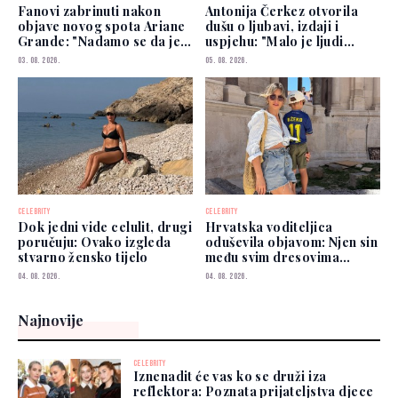
Fanovi zabrinuti nakon
Antonija Čerkez otvorila
objave novog spota Ariane
dušu o ljubavi, izdaji i
Grande: "Nadamo se da je
uspjehu: "Malo je ljudi
dobro"
kojima možete vjerovati"
03. 08. 2026.
05. 08. 2026.
CELEBRITY
CELEBRITY
Dok jedni vide celulit, drugi
Hrvatska voditeljica
poručuju: Ovako izgleda
oduševila objavom: Njen sin
stvarno žensko tijelo
među svim dresovima
izabrao Zmajeve
04. 08. 2026.
04. 08. 2026.
Najnovije
CELEBRITY
Iznenadit će vas ko se druži iza
reflektora: Poznata prijateljstva djece