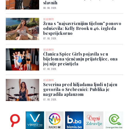
slavnih
08. 08. 2026.
CELEBRITY
Žena s "najsavršenijim tijelom" ponovo
oduševila: Kelly Brook u 46. izgleda
besprijekorno
07. 08. 2026.
CELEBRITY
Članica Spice Girls pojavila se u
bijelom na vjenčanju prijateljice, ona
joj nije prešutjela
07. 08. 2026.
CELEBRITY
Severina pred hiljadama ljudi u Jajcu
govorila o Srebrenici: Publika je
nagradila aplauzom
07. 08. 2026.