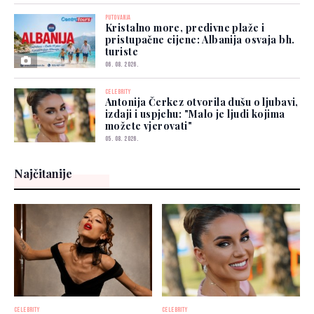
PUTOVANJA
Kristalno more, predivne plaže i
pristupačne cijene: Albanija osvaja bh.
turiste
06. 08. 2026.
CELEBRITY
Antonija Čerkez otvorila dušu o ljubavi,
izdaji i uspjehu: "Malo je ljudi kojima
možete vjerovati"
05. 08. 2026.
Najčitanije
CELEBRITY
CELEBRITY