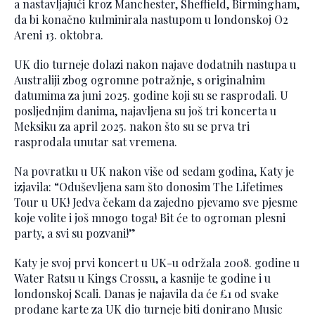
a nastavljajući kroz Manchester, Sheffield, Birmingham,
da bi konačno kulminirala nastupom u londonskoj O2
Areni 13. oktobra.
UK dio turneje dolazi nakon najave dodatnih nastupa u
Australiji zbog ogromne potražnje, s originalnim
datumima za juni 2025. godine koji su se rasprodali. U
posljednjim danima, najavljena su još tri koncerta u
Meksiku za april 2025. nakon što su se prva tri
rasprodala unutar sat vremena.
Na povratku u UK nakon više od sedam godina, Katy je
izjavila: “Oduševljena sam što donosim The Lifetimes
Tour u UK! Jedva čekam da zajedno pjevamo sve pjesme
koje volite i još mnogo toga! Bit će to ogroman plesni
party, a svi su pozvani!”
Katy je svoj prvi koncert u UK-u održala 2008. godine u
Water Ratsu u Kings Crossu, a kasnije te godine i u
londonskoj Scali. Danas je najavila da će £1 od svake
prodane karte za UK dio turneje biti donirano Music