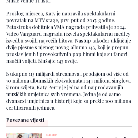
Music Venue Trusta.
Prošlog mjeseca, Katy je napravila spektakularni
povratak na MTV stage, prvi put od 2017. godine.
Petostruka dobitnica VMA nagrada prihvatila je 2024.
Video Vanguard nagradu i izvela spektakularnu medley
izvedbu svojih najvećih hitova. Nastup također uključuje
dvije pjesme s njenog novog albuma 143, koji je prepun
proslavljenih i provokativnih pop himni koje su fanovi
naučili voljeti. Slušajte 143 ovdje.
S ukupno 115 milijardi streamova i prodajom od više od
70 miliona albumskih ekvivalenata i 143 miliona singlova
širom svijeta, Katy Perry je jedna od najprodavanijih
muzičkih umjetnica svih vremena. Jedna je od samo
dvanaest umjetnica u historiji koje su prešle 100 miliona
certificiranih jedinica.
Povezane vijesti
CELEBRITY