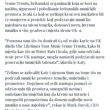
Venue Trustu, britanskoj organizaciji koja se bori za
zaštitu, sigurnost i poboljšanje britanskih muzičkih
prostora. Svaki £1 koji se prikupi kroz ovu inicijativu bit
će usmjeren u projekte koji podržavaju muzičku
zajednicu na nivou temelja, donoseći novu, izvrsnu
muziku u više gradova i mjesta širom UK-a.
“Ponosna sam što ću donirati £1 od svake karte na UK
dijelu The Lifetimes Tour Music Venue Trustu, kako bi
mjesta kao što su Water Rats i Scala, gdje sam održala
svoje prve UK nastupe, mogla nastaviti podržavati novu
generaciju muzičkih talenata”, izjavila je Katy.
“Želimo se zahvaliti Katy i njenom timu na tome što su
podržali muzičke prostore temelje, umjetnike i
promotore. Doprinos od ovih nastupa pomoći će
održavanju tih prostora, omogućiti novim i
nadolazećim umjetnicima da krenu na turneje i
omogućiti promoterima da donesu najbolju novu
muziku u naše zajednice”, rekao je Mark Davyd, CEO