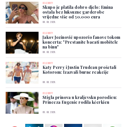
CELEBRITY
Skupo je platila dobro djelo: Emina
ostala bez luksuzne garderobe
vrijedne više od 50.000 eura
06. 08. 2026.
CELEBRITY
Jakov Jozinović upozorio fanove tokom
koncerta: "Prestanite bacati mobitele
na binu"
06. 08. 2026.
CELEBRITY
Katy Perry i Justin Trudeau prošetali
Kotorom: Izazvali burne reakcije
06. 08. 2026.
CELEBRITY
Stigla prinova u kraljevsku porodicu:
Princeza Eugenie rodila kćerkicu
05. 08. 2026.