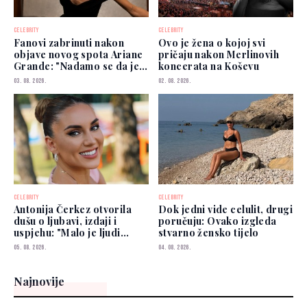
CELEBRITY
CELEBRITY
Fanovi zabrinuti nakon
Ovo je žena o kojoj svi
objave novog spota Ariane
pričaju nakon Merlinovih
Grande: "Nadamo se da je
koncerata na Koševu
dobro"
03. 08. 2026.
02. 08. 2026.
CELEBRITY
CELEBRITY
Antonija Čerkez otvorila
Dok jedni vide celulit, drugi
dušu o ljubavi, izdaji i
poručuju: Ovako izgleda
uspjehu: "Malo je ljudi
stvarno žensko tijelo
kojima možete vjerovati"
05. 08. 2026.
04. 08. 2026.
Najnovije