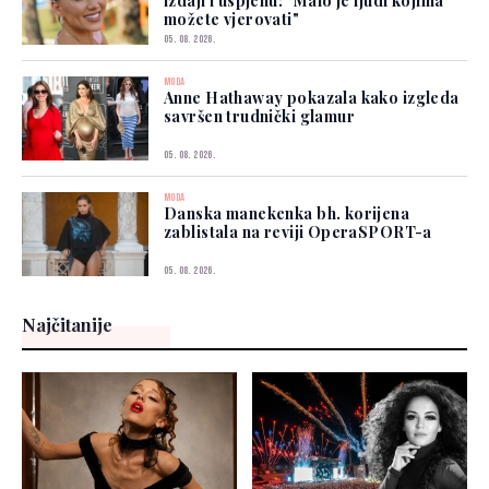
izdaji i uspjehu: "Malo je ljudi kojima
možete vjerovati"
05. 08. 2026.
MODA
Anne Hathaway pokazala kako izgleda
savršen trudnički glamur
05. 08. 2026.
MODA
Danska manekenka bh. korijena
zablistala na reviji OperaSPORT-a
05. 08. 2026.
Najčitanije