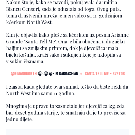
Nakon što je, kako se navodi, pokušavala da imitira
Biancu Censori, sada je odustala od toga. Ovog puta,
tema društvenih mreža je njen video sa 11-godišnjom
kćerkom North West.
Kim je objavila kako pleše sa kćerkom uz pesmu Arianne
Grande "Santa Tell Me". Ona je bila obučena u dugačku
haljinu sa zmijskim printom, dok je djevojčica imala
bijelu košulju, kraći sako i suknjicu koje je uklopila sa
visokim čizmama.
@kimandnorth
😭😭@Kim Kardashian
♬ santa tell me - ‍r7ptor
I zaista, kada gledate ovaj snimak teško da biste rekli da
North West ima samo 11 godina.
Mnogima je upravo to zasmetalo jer djevojčica izgleda
bar deset godina starije, te smatraju da je to previše za
jedno dijete.