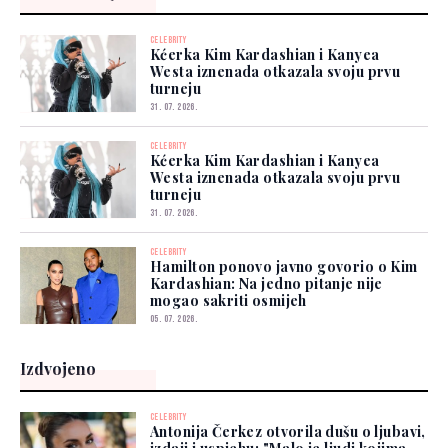
CELEBRITY
Kćerka Kim Kardashian i Kanyea
Westa iznenada otkazala svoju prvu
turneju
31. 07. 2026.
CELEBRITY
Kćerka Kim Kardashian i Kanyea
Westa iznenada otkazala svoju prvu
turneju
31. 07. 2026.
CELEBRITY
Hamilton ponovo javno govorio o Kim
Kardashian: Na jedno pitanje nije
mogao sakriti osmijeh
05. 07. 2026.
Izdvojeno
CELEBRITY
Antonija Čerkez otvorila dušu o ljubavi,