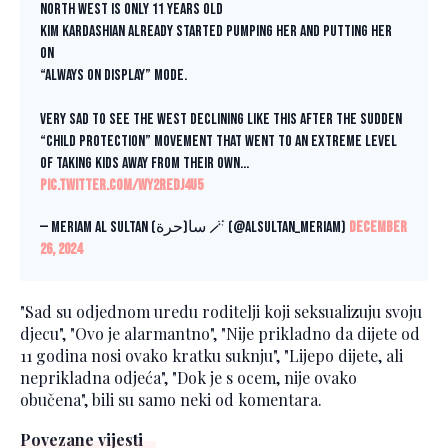
North West is only 11 years old
Kim Kardashian already started pumping her and putting her
on
“Always on display” mode.
Very sad to see the west declining like this after the sudden
“child protection” movement that went to an extreme level
of taking kids away from their own…
pic.twitter.com/Wy2ReDJ4u5
— Meriam Al Sultan سا(حرة) 🪄 (@AlSultan_Meriam)
December
26, 2024
"Sad su odjednom uredu roditelji koji seksualizuju svoju
djecu", "Ovo je alarmantno", "Nije prikladno da dijete od
11 godina nosi ovako kratku suknju", "Lijepo dijete, ali
neprikladna odjeća", "Dok je s ocem, nije ovako
obučena", bili su samo neki od komentara.
Povezane vijesti