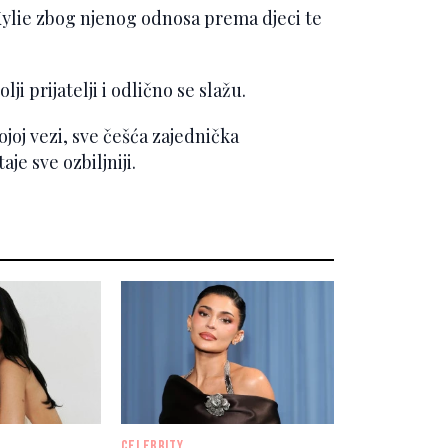
Kylie zbog njenog odnosa prema djeci te
ji prijatelji i odlično se slažu.
joj vezi, sve češća zajednička
je sve ozbiljniji.
CELEBRITY