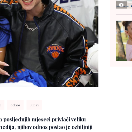
o
odnos
ljubav
posljednjih mjeseci privlači veliku
edija, njihov odnos postao je ozbiljniji