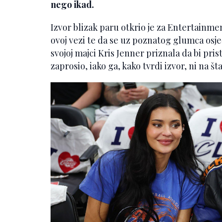
nego ikad.
Izvor blizak paru otkrio je za Entertainme
ovoj vezi te da se uz poznatog glumca osj
svojoj majci Kris Jenner priznala da bi pri
zaprosio, iako ga, kako tvrdi izvor, ni na šta