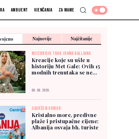
fra
Ambijent
Vjenčanja
Za mame
Najnovije
Najčitanije
vojeno
NEIZBRISIV TRAG JOHNA GALLIANA
Kreacije koje su ušle u
historiju Met Gale: Ovih 15
modnih trenutaka se ne
zaboravlja
06. 08. 2026.
SAVRŠEN ODMOR
Kristalno more, predivne
plaže i pristupačne cijene:
Albanija osvaja bh. turiste