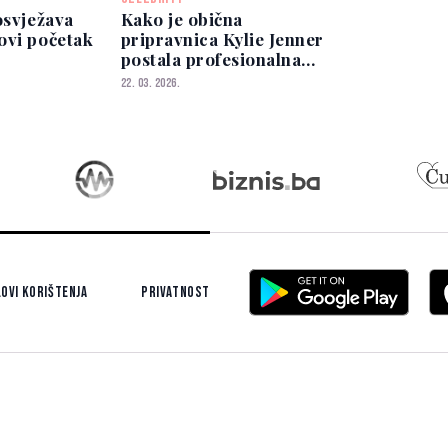
osvježava
Kako je obična
ovi početak
pripravnica Kylie Jenner
postala profesionalna
zvijezda
22. 03. 2026.
ovi korištenja
Privatnost