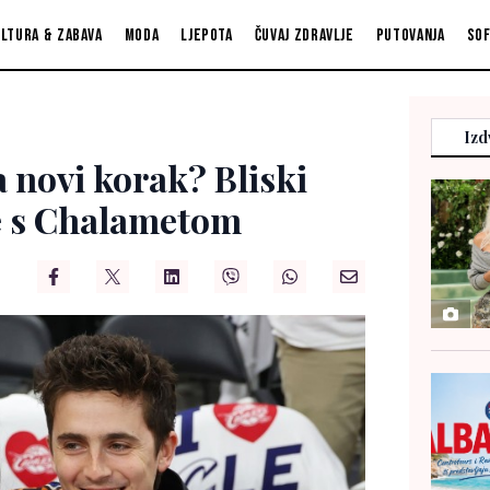
ltura & zabava
Moda
Ljepota
Čuvaj zdravlje
Putovanja
So
Izd
 novi korak? Bliski
ze s Chalametom