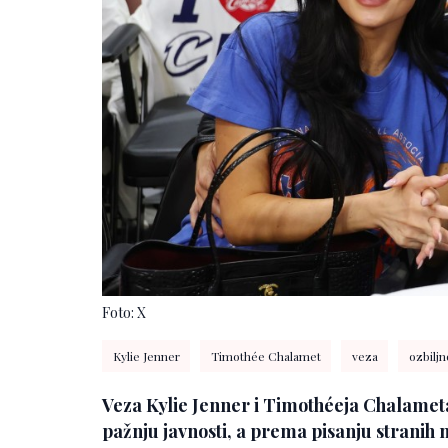
Foto: X
Kylie Jenner
Timothée Chalamet
veza
ozbiljn
Veza Kylie Jenner i Timothéeja Chalameta 
pažnju javnosti, a prema pisanju stranih m