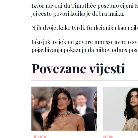
Izvor navodi da Timothée posebno cijeni 
joj često govori koliko je dobra majka.
Njih dvoje, kako tvrdi, funkcionišu kao najbol
Iako još uvijek ne govore mnogo javno o svo
pojavljivanja pokazuju da njihov odnos posta
Povezane vijesti
LJEPOTA
MODA