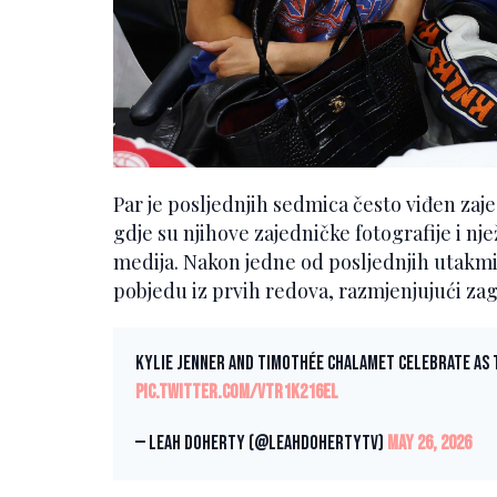
Par je posljednjih sedmica često viđen z
gdje su njihove zajedničke fotografije i nje
medija. Nakon jedne od posljednjih utakmi
pobjedu iz prvih redova, razmjenjujući zagr
Kylie Jenner and Timothée Chalamet celebrate as t
pic.twitter.com/Vtr1K216EL
— Leah Doherty (@LeahDohertyTV)
May 26, 2026