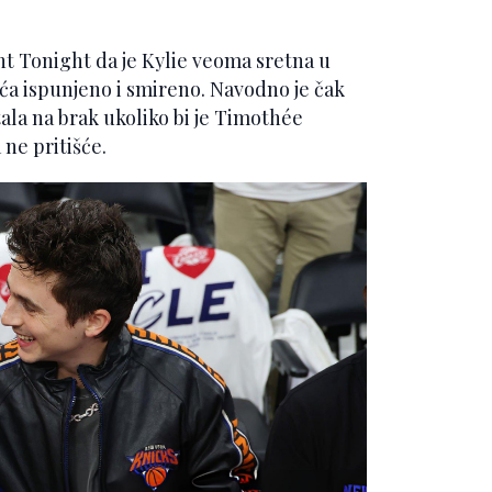
nt Tonight da je Kylie veoma sretna u
eća ispunjeno i smireno. Navodno je čak
stala na brak ukoliko bi je Timothée
 ne pritišće.