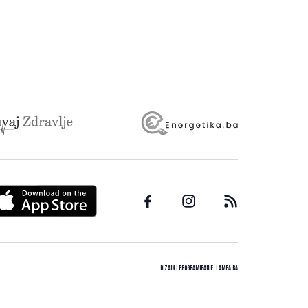
Dizajn i programiranje:
Lampa.ba