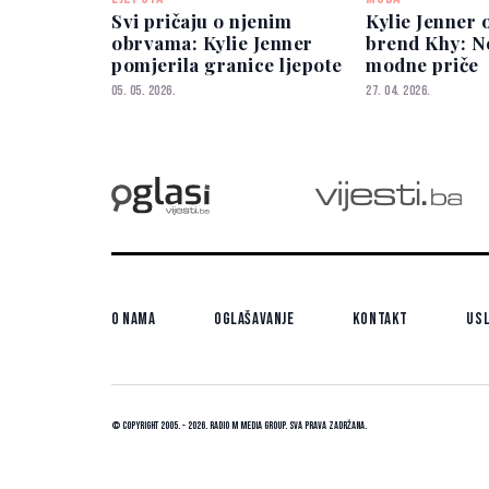
Svi pričaju o njenim
Kylie Jenner 
obrvama: Kylie Jenner
brend Khy: N
pomjerila granice ljepote
modne priče
05. 05. 2026.
27. 04. 2026.
O nama
Oglašavanje
Kontakt
Usl
© Copyright 2005. - 2026. Radio M Media Group.
Sva prava zadržana.