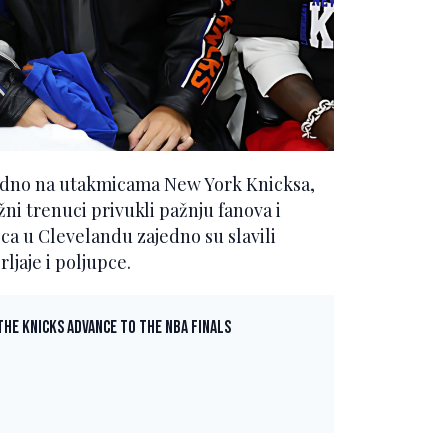
ajedno na utakmicama New York Knicksa,
žni trenuci privukli pažnju fanova i
ca u Clevelandu zajedno su slavili
ljaje i poljupce.
he Knicks advance to the NBA Finals